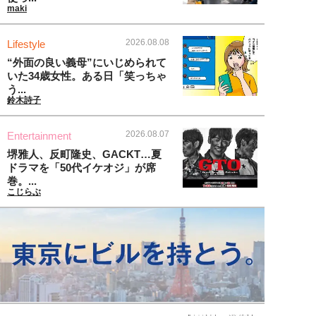
maki
2026.08.08
Lifestyle
“外面の良い義母”にいじめられて
いた34歳女性。ある日「笑っちゃ
う...
鈴木詩子
2026.08.07
Entertainment
堺雅人、反町隆史、GACKT…夏
ドラマを「50代イケオジ」が席
巻。...
こじらぶ