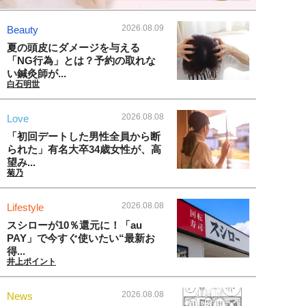
2026.08.09
Beauty
夏の頭皮にダメージを与える
「NG行為」とは？予約の取れな
い鍼灸師が...
白石明世
2026.08.08
Love
「初回デートした男性全員から断
られた」有名大卒34歳女性が、高
望み...
菊乃
2026.08.08
Lifestyle
スシローが10％還元に！「au
PAY」で今すぐ使いたい“最新お
得...
井上ポイント
2026.08.08
News