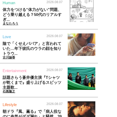
2026.08.07
Human
体力をつける“体力がない”問題、
どう乗り越える？50代のリアルす
ぎ...
まなたろう
2026.08.07
Love
陰で「くせえババア」と言われて
いた…年下彼氏のウラの顔を知り
トラウ...
古川諭香
2026.08.07
Entertainment
話題さらう蒼井優主演『Tシャツ
が乾くまで』盛り上げるスピッツ
主題歌...
石黒隆之
2026.08.07
Lifestyle
朝ドラ『風、薫る』で「病人役な
のに色気がダダ漏れ」と騒然。39