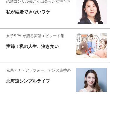
恋愛コンサル菊乃が出会った女性たち
私が結婚できないワケ
女子SPA!が贈る実話エピソード集
実録！私の人生、泣き笑い
元局アナ・アラフォー、アンヌ遙香の
北海道シンプルライフ
元キー局アナウンサー・大木優紀の
旅の恥はかき捨てて