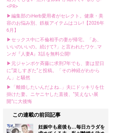
<PR>
▶編集部のiHerb愛用者がセレクト。健康・美
容のお悩み別、鉄板アイテムはコレ!【2026年
6月】
▶セックス中に不倫相手の妻が帰宅。「あ、
いいのいいの。続けて?」と言われたワケ...マ
ンガ『人妻A』3話を無料公開!
▶元ジャンポケ斉藤に求刑7年でも、妻は翌日
に“楽しすぎた“と投稿。「その神経がわから
ん」と騒然
▶「離婚したいんだよね...」夫にドッキリを仕
掛けた妻。ニヤニヤした直後、“笑えない展
開”に大後悔
この連載の前回記事
妊娠中も産後も…毎日カラダを