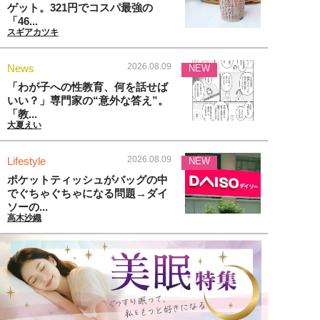
ゲット。321円でコスパ最強の
「46...
スギアカツキ
2026.08.09
News
NEW
「わが子への性教育、何を話せば
いい？」専門家の“意外な答え”。
「教...
大夏えい
2026.08.09
Lifestyle
NEW
ポケットティッシュがバッグの中
でぐちゃぐちゃになる問題→ダイ
ソーの...
高木沙織