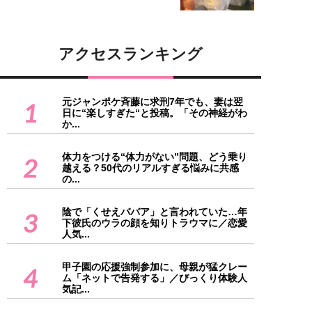
アクセスランキング
元ジャンポケ斉藤に求刑7年でも、妻は翌
1
日に“楽しすぎた“と投稿。「その神経がわ
か...
体力をつける“体力がない”問題、どう乗り
2
越える？50代のリアルすぎる悩みに共感
の...
陰で「くせえババア」と言われていた…年
3
下彼氏のウラの顔を知りトラウマに／恋愛
人気...
甲子園の応援強制参加に、母親が猛クレー
4
ム「ネットで告発する」／びっくり体験人
気記...