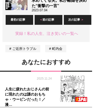
求めてくる夫。私が離婚を決め
た“衝撃の一言”
2023.07.04
最初の記事
前の記事
次の記事
実録！私の人生、泣き笑いの一覧へ
ご近所トラブル
町内会
あなたにおすすめ
2025.11.24
人生に疲れたおじさんの前
に現れたのは謎のおもち
ゃ・ウーピンだった！／
漫…