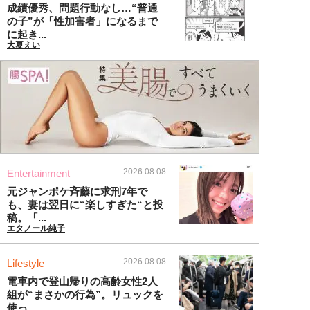
成績優秀、問題行動なし…“普通
の子”が「性加害者」になるまで
に起き...
大夏えい
2026.08.08
Entertainment
元ジャンポケ斉藤に求刑7年で
も、妻は翌日に“楽しすぎた“と投
稿。「...
エタノール純子
2026.08.08
Lifestyle
電車内で登山帰りの高齢女性2人
組が“まさかの行為”。リュックを
使っ...