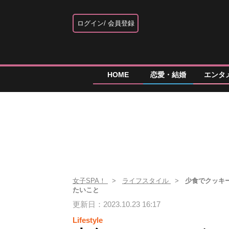
ログイン
会員登録
HOME
恋愛・結婚
エンタ
女子SPA！
ライフスタイル
少食でクッキ
たいこと
更新日：2023.10.23 16:17
Lifestyle