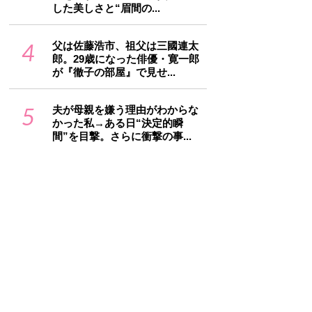
した美しさと“眉間の...
4
父は佐藤浩市、祖父は三國連太
郎。29歳になった俳優・寛一郎
が『徹子の部屋』で見せ...
5
夫が母親を嫌う理由がわからな
かった私→ある日“決定的瞬
間”を目撃。さらに衝撃の事...