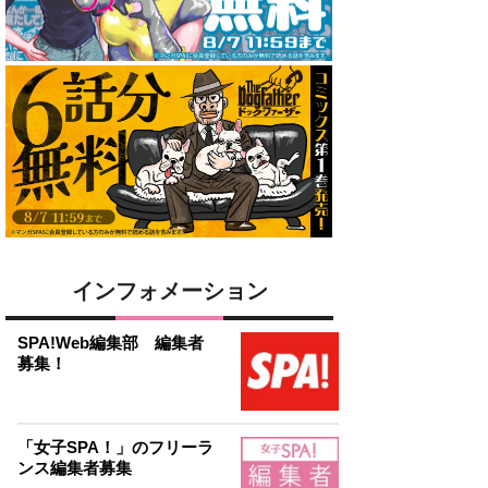
インフォメーション
SPA!Web編集部 編集者
募集！
「女子SPA！」のフリーラ
ンス編集者募集