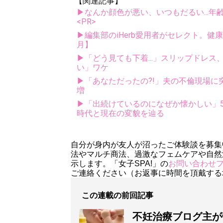
【関連記事】
▶なんか顔色が悪い、いつもだるい...年
<PR>
▶編集部のiHerb愛用者がセレクト。健
月】
▶「どう見ても下着...」スリップドレ
い」ワケ
▶「あなただったの?!」夫の不倫現場に突
増
▶「出続けているのになぜか懐かしい」5
時代と現在の変貌を辿る
自分が身内が友人が沼ったご体験談を募集
法やマルチ商法、過激なフェムケアや自然
示します。「女子SPA!」の
お問い合わせ
ご連絡ください（お返事に時間を頂戴する
この連載の前回記事
不妊治療ブログ主が