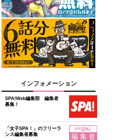
インフォメーション
SPA!Web編集部 編集者
募集！
「女子SPA！」のフリーラ
ンス編集者募集