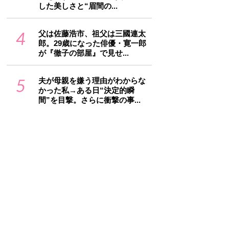
した美しさと“眉間の...
4
父は佐藤浩市、祖父は三國連太
郎。29歳になった俳優・寛一郎
が『徹子の部屋』で見せ...
5
夫が母親を嫌う理由がわからな
かった私→ある日“決定的瞬
間”を目撃。さらに衝撃の事...