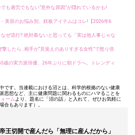
齢でも過労でもない“意外な原因”が隠れているかも!
康・美容のお悩み別、鉄板アイテムはコレ!【2026年6
ス、なぜ流行? 絶対着ないと思っても「実は他人事じゃな
撃したら...相手が“見覚えのありすぎる女性”で怒り倍
5歳の実力派俳優、26年ぶりに朝ドラへ。トレンディ
中です。当連載における沼とは、科学的根拠のない健康
派思想など、主に健康問題に関わるものにハマることを
フォーム
より、題名に「沼の話」と入れて、ぜひお気軽に
場合もあります）。
帝王切開で産んだら「無理に産んだから」