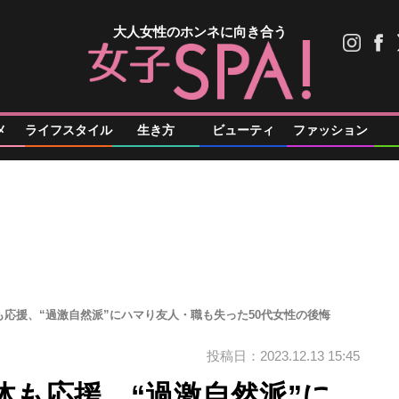
大人女性のホンネに向き合う
メ
ライフスタイル
生き方
ビューティ
ファッション
応援、“過激自然派”にハマり友人・職も失った50代女性の後悔
投稿日：2023.12.13 15:45
体も応援、“過激自然派”に