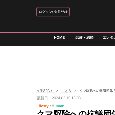
ログイン
会員登録
HOME
恋愛・結婚
エンタ
女子SPA！
生き方
クマ駆除への抗議団体も
更新日：2024.03.19 18:03
Lifestyle
Human
クマ駆除への抗議団