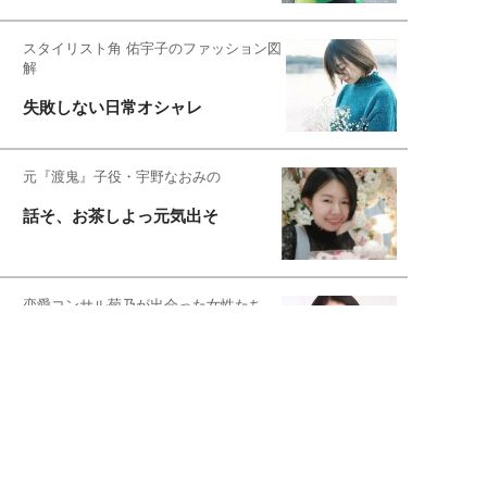
スタイリスト角 佑宇子のファッション図
解
失敗しない日常オシャレ
元『渡鬼』子役・宇野なおみの
話そ、お茶しよっ元気出そ
恋愛コンサル菊乃が出会った女性たち
私が結婚できないワケ
宇垣美里が映画への想いを綴る
宇垣美里の沼落ちシネマ