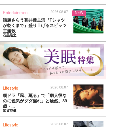
2026.08.07
Entertainment
NEW
話題さらう蒼井優主演『Tシャツ
が乾くまで』盛り上げるスピッツ
主題歌...
石黒隆之
2026.08.07
Lifestyle
朝ドラ『風、薫る』で「病人役な
のに色気がダダ漏れ」と騒然。39
歳・...
加賀谷健
2026.08.07
Lifestyle