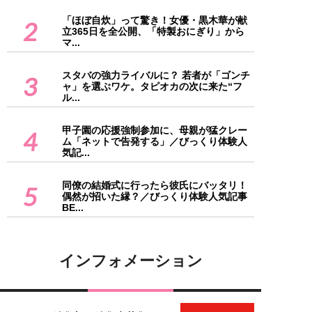
「ほぼ自炊」って驚き！女優・黒木華が献
2
立365日を全公開、「特製おにぎり」から
マ...
スタバの強力ライバルに？ 若者が「ゴンチ
3
ャ」を選ぶワケ。タピオカの次に来た“フ
ル...
甲子園の応援強制参加に、母親が猛クレー
4
ム「ネットで告発する」／びっくり体験人
気記...
同僚の結婚式に行ったら彼氏にバッタリ！
5
偶然が招いた縁？／びっくり体験人気記事
BE...
インフォメーション