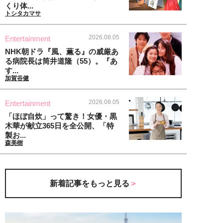
くり体...
トシタカマサ
2026.08.05
Entertainment
NHK朝ドラ『風、薫る』の威厳あ
る病院長は筒井道隆（55）。『あ
す...
加賀谷健
2026.08.05
Entertainment
「ほぼ自炊」って驚き！女優・黒
木華が献立365日を全公開、「特
製お...
森美樹
新着記事をもっと見る