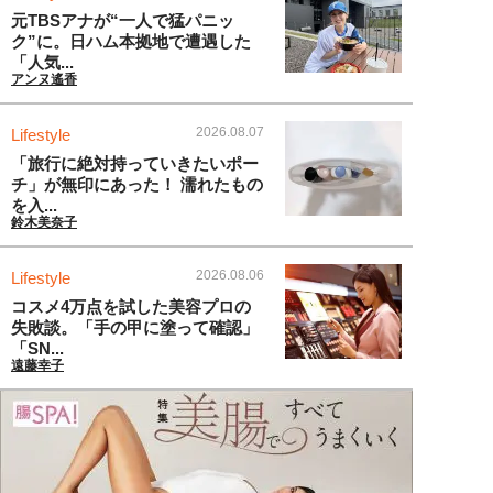
元TBSアナが“一人で猛パニッ
ク”に。日ハム本拠地で遭遇した
「人気...
アンヌ遙香
2026.08.07
Lifestyle
「旅行に絶対持っていきたいポー
チ」が無印にあった！ 濡れたもの
を入...
鈴木美奈子
2026.08.06
Lifestyle
コスメ4万点を試した美容プロの
失敗談。「手の甲に塗って確認」
「SN...
遠藤幸子