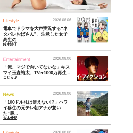
2026.08.06
Lifestyle
電車でドラマを大声実況する“ネ
タバレおばさん”。注意した女子
高生の...
鈴木詩子
2026.08.06
Entertainment
「俺、マジで向いてないな」キス
マイ玉森裕太、TVer1000万再生...
こじらぶ
2026.08.06
News
「100ドル札は使えない!?」ハワ
イ移住の元テレ朝アナが驚い
た“最...
大木優紀
2026.08.06
Lifestyle