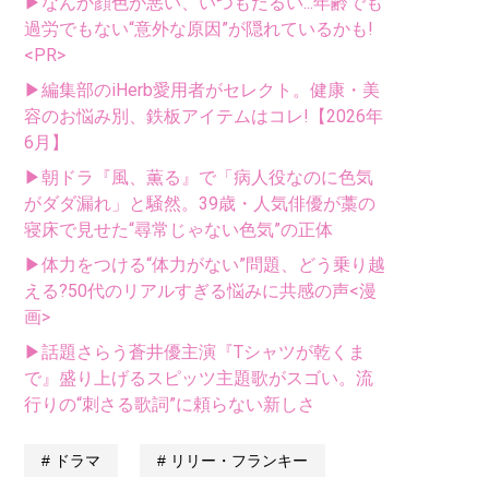
▶なんか顔色が悪い、いつもだるい...年齢でも
過労でもない“意外な原因”が隠れているかも!
<PR>
▶編集部のiHerb愛用者がセレクト。健康・美
容のお悩み別、鉄板アイテムはコレ!【2026年
6月】
▶朝ドラ『風、薫る』で「病人役なのに色気
がダダ漏れ」と騒然。39歳・人気俳優が藁の
寝床で見せた“尋常じゃない色気”の正体
▶体力をつける“体力がない”問題、どう乗り越
える?50代のリアルすぎる悩みに共感の声<漫
画>
▶話題さらう蒼井優主演『Tシャツが乾くま
で』盛り上げるスピッツ主題歌がスゴい。流
行りの“刺さる歌詞”に頼らない新しさ
ドラマ
リリー・フランキー