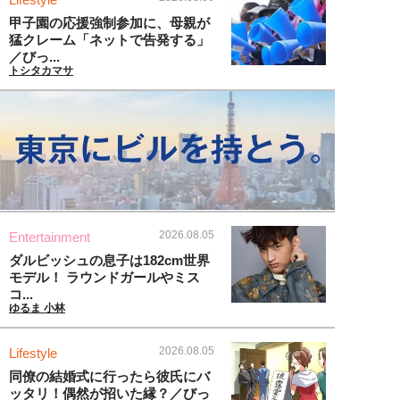
甲子園の応援強制参加に、母親が
猛クレーム「ネットで告発する」
／びっ...
トシタカマサ
2026.08.05
Entertainment
ダルビッシュの息子は182cm世界
モデル！ ラウンドガールやミス
コ...
ゆるま 小林
2026.08.05
Lifestyle
同僚の結婚式に行ったら彼氏にバ
ッタリ！偶然が招いた縁？／びっ