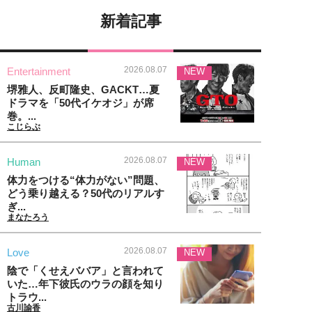
新着記事
2026.08.07
Entertainment
NEW
堺雅人、反町隆史、GACKT…夏
ドラマを「50代イケオジ」が席
巻。...
こじらぶ
2026.08.07
Human
NEW
体力をつける“体力がない”問題、
どう乗り越える？50代のリアルす
ぎ...
まなたろう
2026.08.07
Love
NEW
陰で「くせえババア」と言われて
いた…年下彼氏のウラの顔を知り
トラウ...
古川諭香