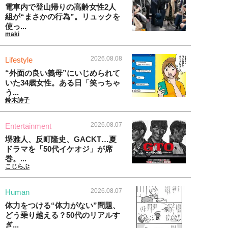
電車内で登山帰りの高齢女性2人
組が“まさかの行為”。リュックを
使っ...
maki
2026.08.08
Lifestyle
“外面の良い義母”にいじめられて
いた34歳女性。ある日「笑っちゃ
う...
鈴木詩子
2026.08.07
Entertainment
堺雅人、反町隆史、GACKT…夏
ドラマを「50代イケオジ」が席
巻。...
こじらぶ
2026.08.07
Human
体力をつける“体力がない”問題、
どう乗り越える？50代のリアルす
ぎ...