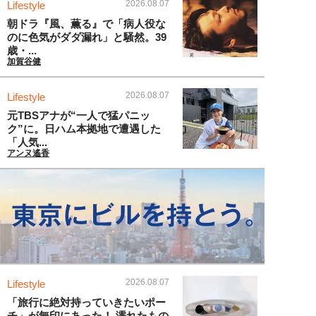
2026.08.07
Lifestyle
朝ドラ『風、薫る』で「病人役な
のに色気がダダ漏れ」と騒然。39
歳・...
加賀谷健
2026.08.07
Lifestyle
元TBSアナが“一人で猛パニッ
ク”に。日ハム本拠地で遭遇した
「人気...
アンヌ遙香
2026.08.07
Lifestyle
「旅行に絶対持っていきたいポー
チ」が無印にあった！ 濡れたもの