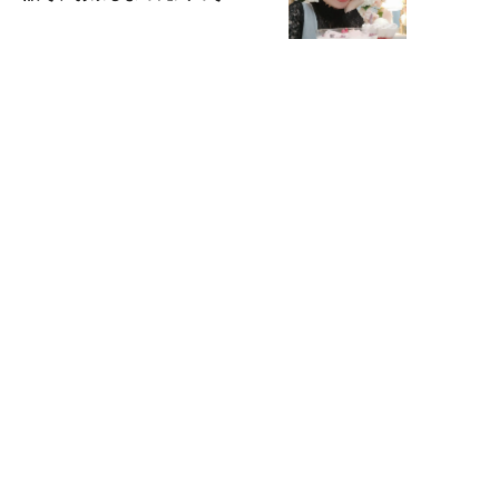
宇垣美里が映画への想いを綴る
宇垣美里の沼落ちシネマ
松本穂香が映画愛を語ります
銀幕ロンリーガール
猫バカライターがおくる
今日のにゃんこタイム
映画コラムニスト・加賀谷健