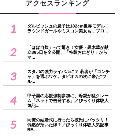
アクセスランキング
1
ダルビッシュの息子は182cm世界モデル！
ラウンドガールやミスコン美女も…プロ...
「ほぼ自炊」って驚き！女優・黒木華が献
2
立365日を全公開、「特製おにぎり」から
マ...
スタバの強力ライバルに？ 若者が「ゴンチ
3
ャ」を選ぶワケ。タピオカの次に来た“フ
ル...
甲子園の応援強制参加に、母親が猛クレー
4
ム「ネットで告発する」／びっくり体験人
気記...
同僚の結婚式に行ったら彼氏にバッタリ！
5
偶然が招いた縁？／びっくり体験人気記事
BE...