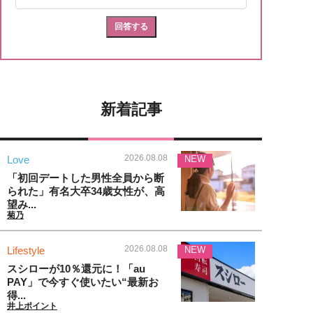
新着記事
2026.08.08
Love
NEW
「初回デートした男性全員から断
られた」有名大卒34歳女性が、高
望み...
菊乃
2026.08.08
Lifestyle
NEW
スシローが10％還元に！「au
PAY」で今すぐ使いたい“最新お
得...
井上ポイント