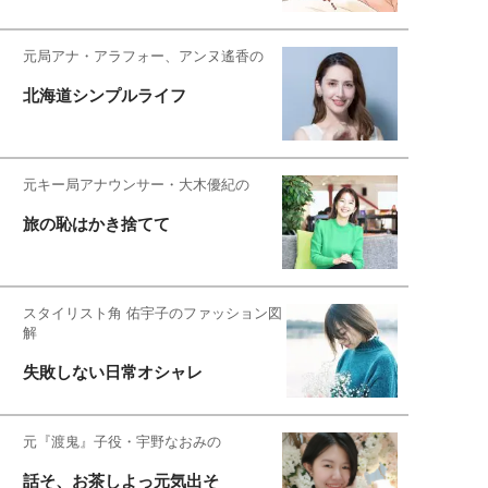
元局アナ・アラフォー、アンヌ遙香の
北海道シンプルライフ
元キー局アナウンサー・大木優紀の
旅の恥はかき捨てて
スタイリスト角 佑宇子のファッション図
解
失敗しない日常オシャレ
元『渡鬼』子役・宇野なおみの
話そ、お茶しよっ元気出そ