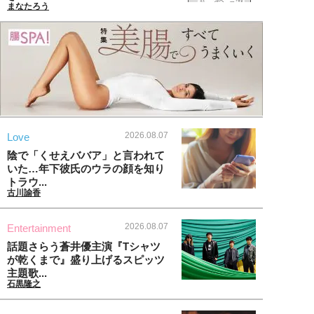
まなたろう
2026.08.07
Love
陰で「くせえババア」と言われて
いた…年下彼氏のウラの顔を知り
トラウ...
古川諭香
2026.08.07
Entertainment
話題さらう蒼井優主演『Tシャツ
が乾くまで』盛り上げるスピッツ
主題歌...
石黒隆之