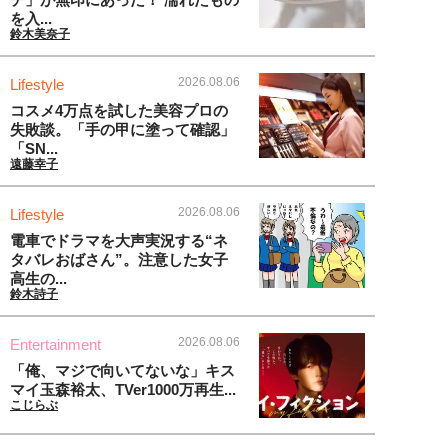
を入...
鈴木美奈子
2026.08.06
Lifestyle
コスメ4万点を試した美容プロの
失敗談。「手の甲に塗って確認」
「SN...
遠藤幸子
2026.08.06
Lifestyle
電車でドラマを大声実況する“ネ
タバレおばさん”。注意した女子
高生の...
鈴木詩子
2026.08.06
Entertainment
「俺、マジで向いてないな」キス
マイ玉森裕太、TVer1000万再生...
こじらぶ