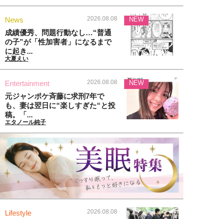
2026.08.08
News
NEW
成績優秀、問題行動なし…“普通
の子”が「性加害者」になるまで
に起き...
大夏えい
2026.08.08
Entertainment
NEW
元ジャンポケ斉藤に求刑7年で
も、妻は翌日に“楽しすぎた“と投
稿。「...
エタノール純子
2026.08.08
Lifestyle