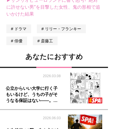
▶サンリオピューロランドに響く怒号! “絶対
に許せない男”を目撃した女性、鬼の形相で追
いかけた結果
ドラマ
リリー・フランキー
俳優
斎藤工
あなたにおすすめ
2026.03.08
公立からいい大学に行く子
もいるけど、うちの子がそ
うなる保証はない――。…
2026.06.03