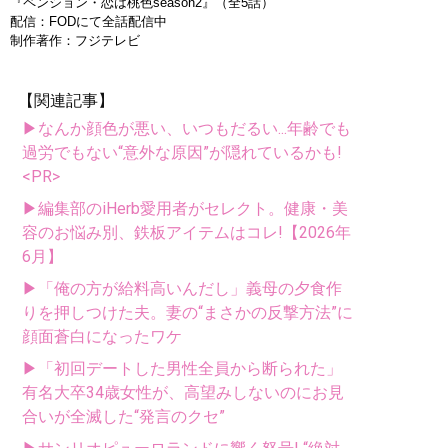
『ペンション・恋は桃色season2』（全5話）
配信：FODにて全話配信中
制作著作：フジテレビ
【関連記事】
▶なんか顔色が悪い、いつもだるい...年齢でも
過労でもない“意外な原因”が隠れているかも!
<PR>
▶編集部のiHerb愛用者がセレクト。健康・美
容のお悩み別、鉄板アイテムはコレ!【2026年
6月】
▶「俺の方が給料高いんだし」義母の夕食作
りを押しつけた夫。妻の“まさかの反撃方法”に
顔面蒼白になったワケ
▶「初回デートした男性全員から断られた」
有名大卒34歳女性が、高望みしないのにお見
合いが全滅した“発言のクセ”