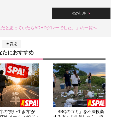
次の記事
だと思っていたらADHDグレーでした。』の一覧へ
育児
なたにおすすめ
半の“賢い生き方”が
「BBQのゴミ」を不法投棄
SPA!メールマガジン
する友人を注意したら…逆