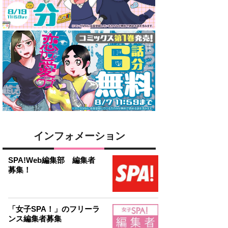
インフォメーション
SPA!Web編集部 編集者
募集！
「女子SPA！」のフリーラ
ンス編集者募集