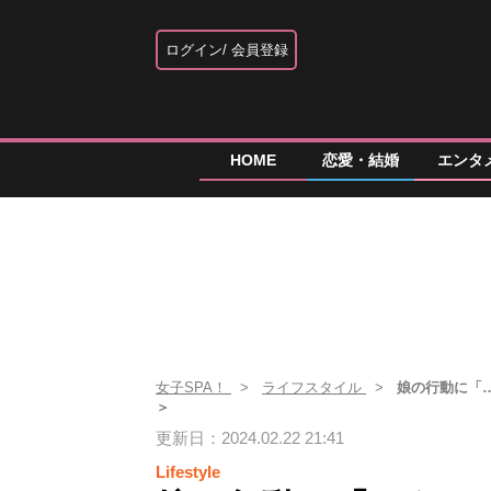
ログイン
会員登録
HOME
恋愛・結婚
エンタ
女子SPA！
ライフスタイル
娘の行動に「
＞
更新日：2024.02.22 21:41
Lifestyle