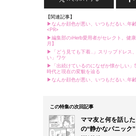
【関連記事】
▶なんか顔色が悪い、いつもだるい...年
<PR>
▶編集部のiHerb愛用者がセレクト。健
月】
▶「どう見ても下着...」スリップドレ
い」ワケ
▶「出続けているのになぜか懐かしい」5
時代と現在の変貌を辿る
▶なんか顔色が悪い、いつもだるい...年
この特集の次回記事
ママ友と何を話した
の“静かなパニック