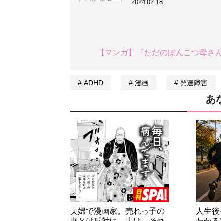
2024.02.18
【マンガ】『ただのぽんこつ母さん
ADHD
漫画
発達障害
あ
夫婦で漫画家。売れっ子の
人生後
妻とは反対に、夫は…それ
わかる