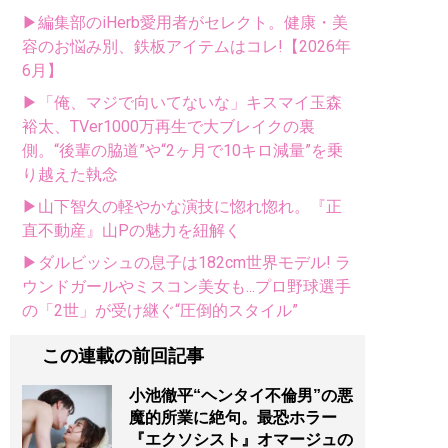
▶編集部のiHerb愛用者がセレクト。健康・美
容のお悩み別、鉄板アイテムはコレ!【2026年
6月】
▶「俺、マジで向いてないな」キスマイ玉森
裕太、TVer1000万再生で大ブレイクの裏
側。“後輩の脇道”や“2ヶ月で10キロ減量”を乗
り越えた執念
▶山下智久の軽やかな演技に惚れ惚れ。『正
直不動産』山Pの魅力を紐解く
▶ダルビッシュの息子は182cm世界モデル! ラ
ウンドガールやミスコン美女も...プロ野球選手
の「2世」が受け継ぐ“圧倒的スタイル”
この連載の前回記事
小池徹平“ヘンタイ不倫男”の悪
魔的所業に絶句。最恐ホラー
『エクソシスト』オマージュの