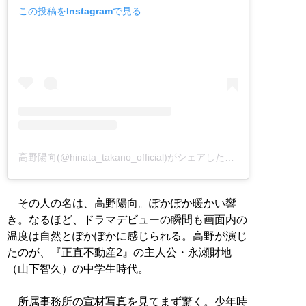
この投稿をInstagramで見る
高野陽向(@hinata_takano_official)がシェアした投稿
その人の名は、高野陽向。ぽかぽか暖かい響
き。なるほど、ドラマデビューの瞬間も画面内の
温度は自然とぽかぽかに感じられる。高野が演じ
たのが、『正直不動産2』の主人公・永瀬財地
（山下智久）の中学生時代。
所属事務所の宣材写真を見てまず驚く。少年時