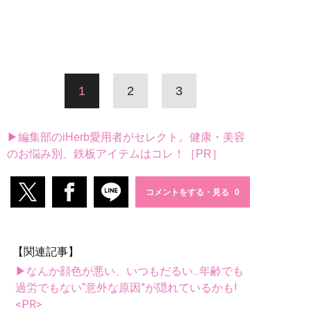
1
2
3
▶編集部のiHerb愛用者がセレクト。健康・美容
のお悩み別、鉄板アイテムはコレ！［PR］
コメントをする・見る
【関連記事】
▶なんか顔色が悪い、いつもだるい...年齢でも
過労でもない“意外な原因”が隠れているかも!
<PR>