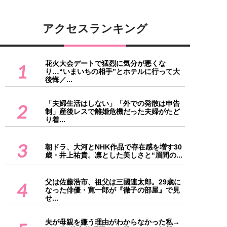
アクセスランキング
花火大会デートで猛烈に気分が悪くな
1
り…“いまいちの相手”とホテルに行って大
後悔／...
「夫婦生活はしない」「外での発散は申告
2
制」産後レスで離婚危機だった夫婦がたど
り着...
3
朝ドラ、大河とNHK作品で存在感を増す30
歳・井上祐貴。凛とした美しさと“眉間の...
父は佐藤浩市、祖父は三國連太郎。29歳に
4
なった俳優・寛一郎が『徹子の部屋』で見
せ...
夫が母親を嫌う理由がわからなかった私→