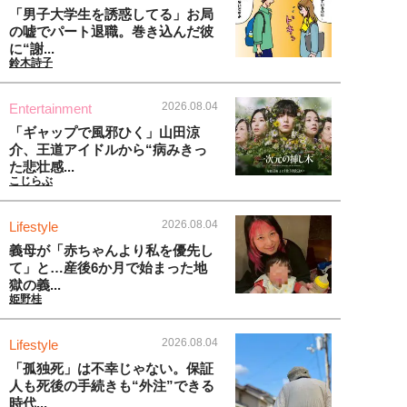
「男子大学生を誘惑してる」お局
の嘘でパート退職。巻き込んだ彼
に“謝...
鈴木詩子
2026.08.04
Entertainment
「ギャップで風邪ひく」山田涼
介、王道アイドルから“病みきっ
た悲壮感...
こじらぶ
2026.08.04
Lifestyle
義母が「赤ちゃんより私を優先し
て」と…産後6か月で始まった地
獄の義...
姫野桂
2026.08.04
Lifestyle
「孤独死」は不幸じゃない。保証
人も死後の手続きも“外注”できる
時代...