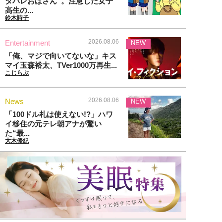
タバレおばさん”。注意した女子
高生の...
鈴木詩子
2026.08.06
Entertainment
NEW
「俺、マジで向いてないな」キス
マイ玉森裕太、TVer1000万再生...
こじらぶ
2026.08.06
News
NEW
「100ドル札は使えない!?」ハワ
イ移住の元テレ朝アナが驚い
た“最...
大木優紀