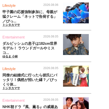
2026.08.06
Lifestyle
甲子園の応援強制参加に、母親が
猛クレーム「ネットで告発する」
／びっ...
トシタカマサ
2026.08.05
Entertainment
ダルビッシュの息子は182cm世界
モデル！ ラウンドガールやミス
コ...
ゆるま 小林
2026.08.05
Lifestyle
同僚の結婚式に行ったら彼氏にバ
ッタリ！偶然が招いた縁？／びっ
くり体...
トシタカマサ
2026.08.05
Entertainment
NHK朝ドラ『風、薫る』の威厳あ