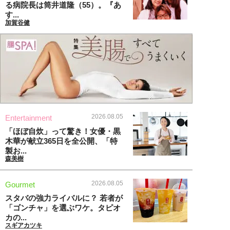
る病院長は筒井道隆（55）。『あ
す...
加賀谷健
2026.08.05
Entertainment
「ほぼ自炊」って驚き！女優・黒
木華が献立365日を全公開、「特
製お...
森美樹
2026.08.05
Gourmet
スタバの強力ライバルに？ 若者が
「ゴンチャ」を選ぶワケ。タピオ
カの...
スギアカツキ