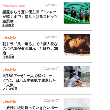
2026.08.07
Entertainment
話題さらう蒼井優主演『Tシャツ
が乾くまで』盛り上げるスピッツ
主題歌...
石黒隆之
2026.08.07
Lifestyle
朝ドラ『風、薫る』で「病人役な
のに色気がダダ漏れ」と騒然。39
歳・...
加賀谷健
2026.08.07
Lifestyle
元TBSアナが“一人で猛パニッ
ク”に。日ハム本拠地で遭遇した
「人気...
アンヌ遙香
2026.08.07
Lifestyle
「旅行に絶対持っていきたいポー