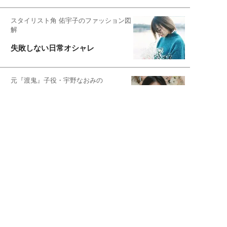
スタイリスト角 佑宇子のファッション図
解
失敗しない日常オシャレ
元『渡鬼』子役・宇野なおみの
話そ、お茶しよっ元気出そ
宇垣美里が映画への想いを綴る
宇垣美里の沼落ちシネマ
松本穂香が映画愛を語ります
銀幕ロンリーガール