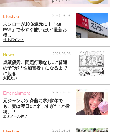
2026.08.08
Lifestyle
スシローが10％還元に！「au
PAY」で今すぐ使いたい“最新お
得...
井上ポイント
2026.08.08
News
成績優秀、問題行動なし…“普通
の子”が「性加害者」になるまで
に起き...
大夏えい
2026.08.08
Entertainment
元ジャンポケ斉藤に求刑7年で
も、妻は翌日に“楽しすぎた“と投
稿。「...
エタノール純子
2026.08.08
Lifestyle