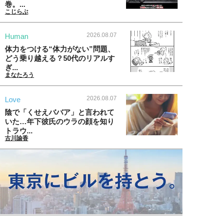
巻。...
こじらぶ
2026.08.07
Human
体力をつける“体力がない”問題、
どう乗り越える？50代のリアルす
ぎ...
まなたろう
2026.08.07
Love
陰で「くせえババア」と言われて
いた…年下彼氏のウラの顔を知り
トラウ...
古川諭香