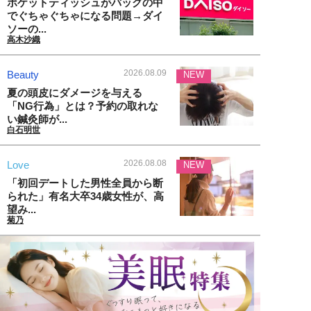
ポケットティッシュがバッグの中
でぐちゃぐちゃになる問題→ダイ
ソーの...
高木沙織
2026.08.09
Beauty
NEW
夏の頭皮にダメージを与える
「NG行為」とは？予約の取れな
い鍼灸師が...
白石明世
2026.08.08
Love
NEW
「初回デートした男性全員から断
られた」有名大卒34歳女性が、高
望み...
菊乃