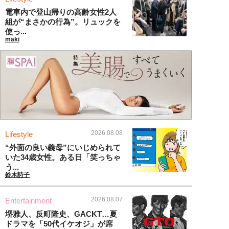
電車内で登山帰りの高齢女性2人
組が“まさかの行為”。リュックを
使っ...
maki
2026.08.08
Lifestyle
“外面の良い義母”にいじめられて
いた34歳女性。ある日「笑っちゃ
う...
鈴木詩子
2026.08.07
Entertainment
堺雅人、反町隆史、GACKT…夏
ドラマを「50代イケオジ」が席