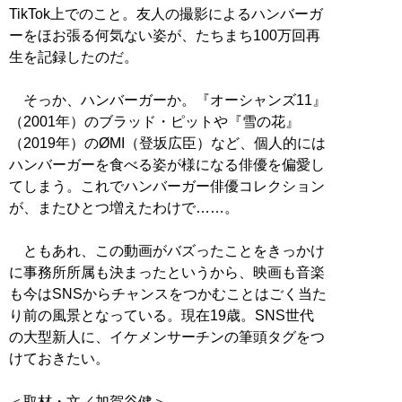
TikTok上でのこと。友人の撮影によるハンバーガ
ーをほお張る何気ない姿が、たちまち100万回再
生を記録したのだ。
そっか、ハンバーガーか。『オーシャンズ11』
（2001年）のブラッド・ピットや『雪の花』
（2019年）のØMI（登坂広臣）など、個人的には
ハンバーガーを食べる姿が様になる俳優を偏愛し
てしまう。これでハンバーガー俳優コレクション
が、またひとつ増えたわけで……。
ともあれ、この動画がバズったことをきっかけ
に事務所所属も決まったというから、映画も音楽
も今はSNSからチャンスをつかむことはごく当た
り前の風景となっている。現在19歳。SNS世代
の大型新人に、イケメンサーチンの筆頭タグをつ
けておきたい。
＜取材・文／加賀谷健＞