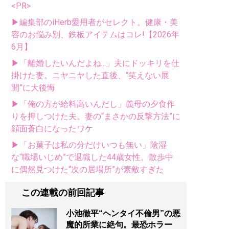
<PR>
▶編集部のiHerb愛用者がセレクト。健康・美
容のお悩み別、鉄板アイテムはコレ!【2026年
6月】
▶「離婚したいんだよね...」夫にドッキリを仕
掛けた妻。ニヤニヤした直後、“笑えない展
開”に大後悔
▶「俺の方が給料高いんだし」義母の夕食作
りを押しつけた夫。妻の“まさかの反撃方法”に
顔面蒼白になったワケ
▶「お菓子は私の分だけいつも無い」陰湿
な“職場いじめ”で退職した44歳女性。散歩中
に偶然見つけた“次の居場所”が素敵すぎた
この連載の前回記事
小池徹平“ヘンタイ不倫男”の悪
魔的所業に絶句。最恐ホラー