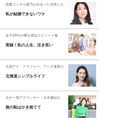
恋愛コンサル菊乃が出会った女性たち
私が結婚できないワケ
女子SPA!が贈る実話エピソード集
実録！私の人生、泣き笑い
元局アナ・アラフォー、アンヌ遙香の
北海道シンプルライフ
元キー局アナウンサー・大木優紀の
旅の恥はかき捨てて