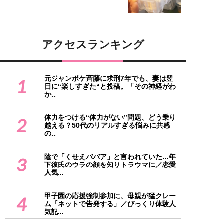
アクセスランキング
元ジャンポケ斉藤に求刑7年でも、妻は翌
1
日に“楽しすぎた“と投稿。「その神経がわ
か...
体力をつける“体力がない”問題、どう乗り
2
越える？50代のリアルすぎる悩みに共感
の...
陰で「くせえババア」と言われていた…年
3
下彼氏のウラの顔を知りトラウマに／恋愛
人気...
甲子園の応援強制参加に、母親が猛クレー
4
ム「ネットで告発する」／びっくり体験人
気記...