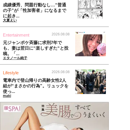
成績優秀、問題行動なし…“普通
の子”が「性加害者」になるまで
に起き...
大夏えい
2026.08.08
Entertainment
元ジャンポケ斉藤に求刑7年で
も、妻は翌日に“楽しすぎた“と投
稿。「...
エタノール純子
2026.08.08
Lifestyle
電車内で登山帰りの高齢女性2人
組が“まさかの行為”。リュックを
使っ...
maki