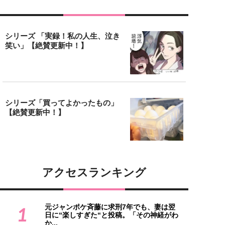
シリーズ 「実録！私の人生、泣き
笑い」【絶賛更新中！】
シリーズ「買ってよかったもの」
【絶賛更新中！】
アクセスランキング
元ジャンポケ斉藤に求刑7年でも、妻は翌
1
日に“楽しすぎた“と投稿。「その神経がわ
か...