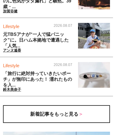
のに色気がダダ漏れ」と騒然。39
歳・...
加賀谷健
2026.08.07
Lifestyle
元TBSアナが“一人で猛パニッ
ク”に。日ハム本拠地で遭遇した
「人気...
アンヌ遙香
2026.08.07
Lifestyle
「旅行に絶対持っていきたいポー
チ」が無印にあった！ 濡れたもの
を入...
鈴木美奈子
新着記事をもっと見る