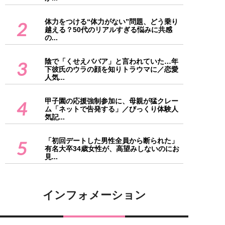
体力をつける“体力がない”問題、どう乗り
2
越える？50代のリアルすぎる悩みに共感
の...
陰で「くせえババア」と言われていた…年
3
下彼氏のウラの顔を知りトラウマに／恋愛
人気...
甲子園の応援強制参加に、母親が猛クレー
4
ム「ネットで告発する」／びっくり体験人
気記...
「初回デートした男性全員から断られた」
5
有名大卒34歳女性が、高望みしないのにお
見...
インフォメーション