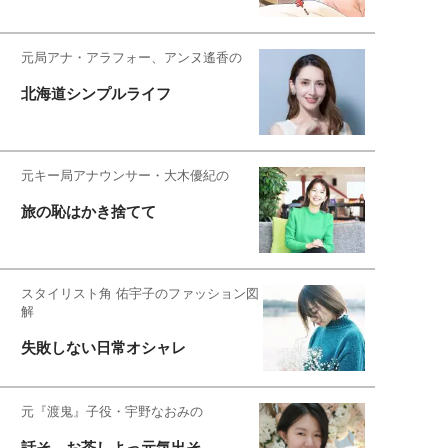
元局アナ・アラフォー、アンヌ遙香の
北海道シンプルライフ
元キー局アナウンサー・大木優紀の
旅の恥はかき捨てて
スタイリスト角 佑宇子のファッション図
解
失敗しない日常オシャレ
元『渡鬼』子役・宇野なおみの
話そ、お茶しよっ元気出そ