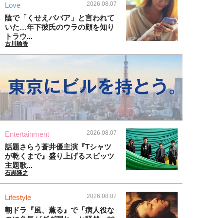
2026.08.07
Love
陰で「くせえババア」と言われて
いた…年下彼氏のウラの顔を知り
トラウ...
古川諭香
2026.08.07
Entertainment
話題さらう蒼井優主演『Tシャツ
が乾くまで』盛り上げるスピッツ
主題歌...
石黒隆之
2026.08.07
Lifestyle
朝ドラ『風、薫る』で「病人役な