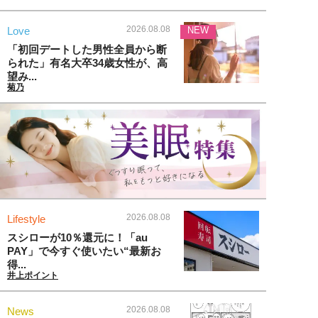
2026.08.08
Love
NEW
「初回デートした男性全員から断
られた」有名大卒34歳女性が、高
望み...
菊乃
2026.08.08
Lifestyle
スシローが10％還元に！「au
PAY」で今すぐ使いたい“最新お
得...
井上ポイント
2026.08.08
News