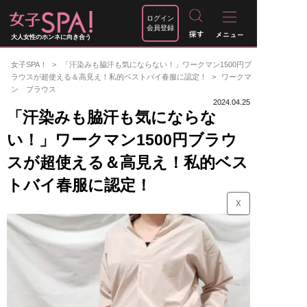
ログイン
会員登録
大人女性のホンネに向き合う
女子SPA！
「汗染みも脇汗も気にならない！」ワークマン1500円ブ
ラウスが超使える＆高見え！私的ベストバイ春服に認定！
ワークマ
ン ブラウス
2024.04.25
「汗染みも脇汗も気にならな
い！」ワークマン1500円ブラウ
スが超使える＆高見え！私的ベス
トバイ春服に認定！
☓