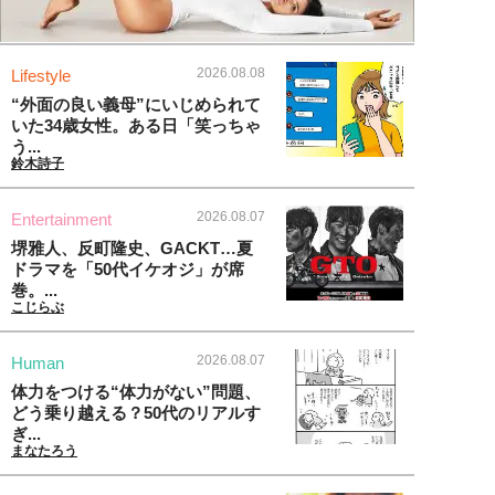
2026.08.08
Lifestyle
“外面の良い義母”にいじめられて
いた34歳女性。ある日「笑っちゃ
う...
鈴木詩子
2026.08.07
Entertainment
堺雅人、反町隆史、GACKT…夏
ドラマを「50代イケオジ」が席
巻。...
こじらぶ
2026.08.07
Human
体力をつける“体力がない”問題、
どう乗り越える？50代のリアルす
ぎ...
まなたろう