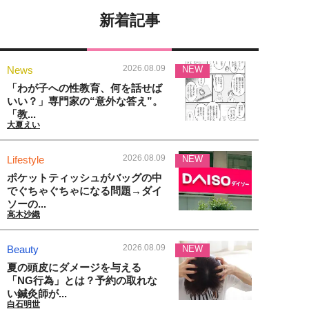
新着記事
2026.08.09
News
NEW
「わが子への性教育、何を話せば
いい？」専門家の“意外な答え”。
「教...
大夏えい
2026.08.09
Lifestyle
NEW
ポケットティッシュがバッグの中
でぐちゃぐちゃになる問題→ダイ
ソーの...
高木沙織
2026.08.09
Beauty
NEW
夏の頭皮にダメージを与える
「NG行為」とは？予約の取れな
い鍼灸師が...
白石明世