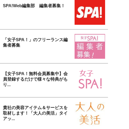
SPA!Web編集部 編集者募集！
「女子SPA！」のフリーランス編
集者募集
【女子SPA！無料会員募集中】会
員登録するだけで様々な特典がも
り...
貴社の美容アイテム＆サービスを
取材します！「大人の美活」タイ
アッ...