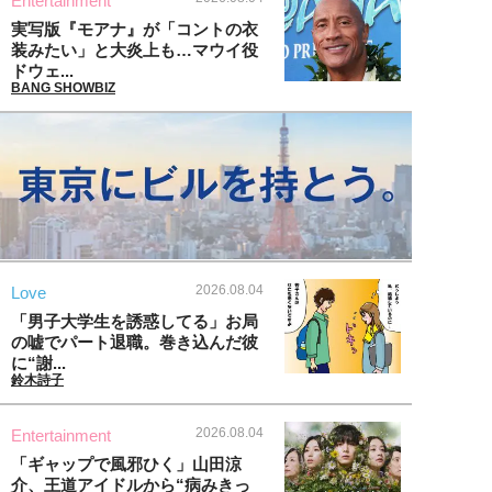
Entertainment
実写版『モアナ』が「コントの衣
装みたい」と大炎上も…マウイ役
ドウェ...
BANG SHOWBIZ
2026.08.04
Love
「男子大学生を誘惑してる」お局
の嘘でパート退職。巻き込んだ彼
に“謝...
鈴木詩子
2026.08.04
Entertainment
「ギャップで風邪ひく」山田涼
介、王道アイドルから“病みきっ