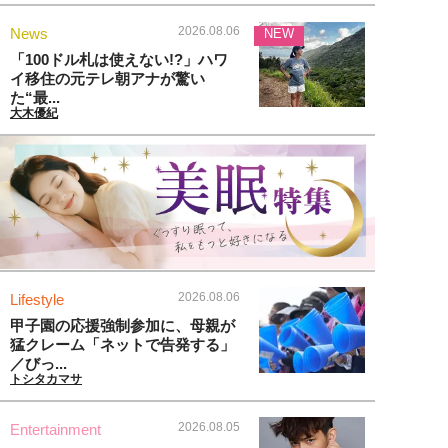
2026.08.06
News
NEW
「100ドル札は使えない!?」ハワ
イ移住の元テレ朝アナが驚い
た“最...
大木優紀
2026.08.06
Lifestyle
甲子園の応援強制参加に、母親が
猛クレーム「ネットで告発する」
／びっ...
トシタカマサ
2026.08.05
Entertainment