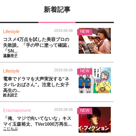
新着記事
2026.08.06
Lifestyle
NEW
コスメ4万点を試した美容プロの
失敗談。「手の甲に塗って確認」
「SN...
遠藤幸子
2026.08.06
Lifestyle
NEW
電車でドラマを大声実況する“ネ
タバレおばさん”。注意した女子
高生の...
鈴木詩子
2026.08.06
Entertainment
NEW
「俺、マジで向いてないな」キス
マイ玉森裕太、TVer1000万再生...
こじらぶ