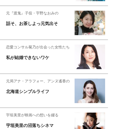
元『渡鬼』子役・宇野なおみの
話そ、お茶しよっ元気出そ
恋愛コンサル菊乃が出会った女性たち
私が結婚できないワケ
元局アナ・アラフォー、アンヌ遙香の
北海道シンプルライフ
宇垣美里が映画への想いを綴る
宇垣美里の沼落ちシネマ