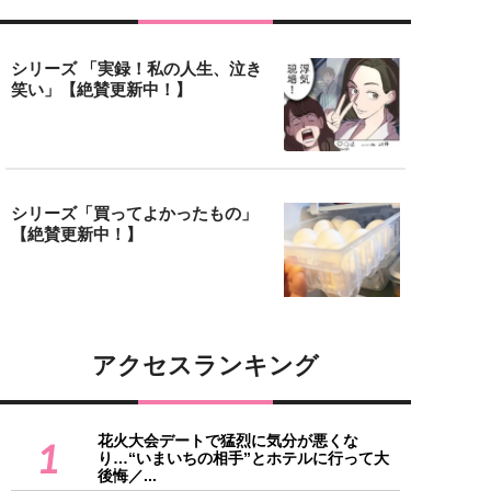
シリーズ 「実録！私の人生、泣き
笑い」【絶賛更新中！】
シリーズ「買ってよかったもの」
【絶賛更新中！】
アクセスランキング
花火大会デートで猛烈に気分が悪くな
1
り…“いまいちの相手”とホテルに行って大
後悔／...