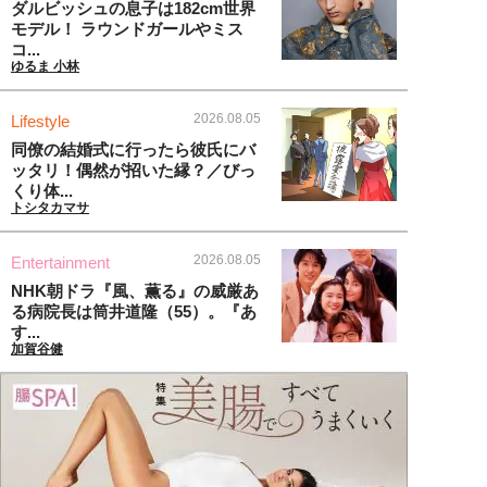
ダルビッシュの息子は182cm世界
モデル！ ラウンドガールやミス
コ...
ゆるま 小林
2026.08.05
Lifestyle
同僚の結婚式に行ったら彼氏にバ
ッタリ！偶然が招いた縁？／びっ
くり体...
トシタカマサ
2026.08.05
Entertainment
NHK朝ドラ『風、薫る』の威厳あ
る病院長は筒井道隆（55）。『あ
す...
加賀谷健