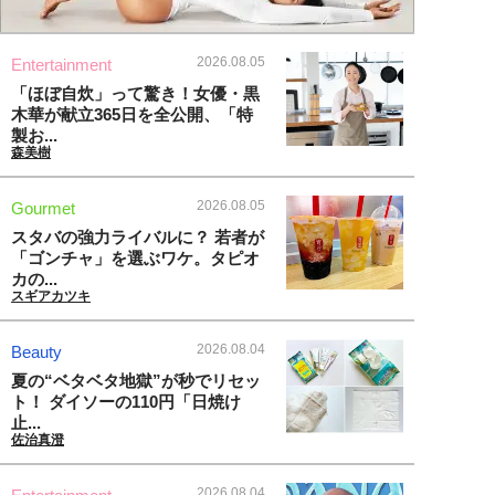
2026.08.05
Entertainment
「ほぼ自炊」って驚き！女優・黒
木華が献立365日を全公開、「特
製お...
森美樹
2026.08.05
Gourmet
スタバの強力ライバルに？ 若者が
「ゴンチャ」を選ぶワケ。タピオ
カの...
スギアカツキ
2026.08.04
Beauty
夏の“ベタベタ地獄”が秒でリセッ
ト！ ダイソーの110円「日焼け
止...
佐治真澄
2026.08.04