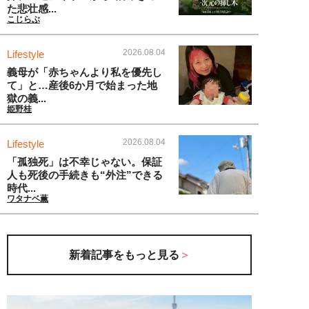
た悲壮感...
こじらぶ
2026.08.04
Lifestyle
義母が「赤ちゃんより私を優先し
て」と…産後6か月で始まった地
獄の義...
姫野桂
2026.08.04
Lifestyle
「孤独死」は不幸じゃない。保証
人も死後の手続きも“外注”できる
時代...
ワタナベ薫
新着記事をもっと見る