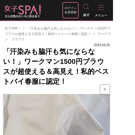
ログイン
会員登録
大人女性のホンネに向き合う
女子SPA！
「汗染みも脇汗も気にならない！」ワークマン1500円ブ
ラウスが超使える＆高見え！私的ベストバイ春服に認定！
ワークマ
ン ブラウス
2024.04.25
「汗染みも脇汗も気にならな
い！」ワークマン1500円ブラウ
スが超使える＆高見え！私的ベス
トバイ春服に認定！
☓