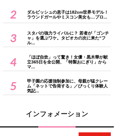
2
ダルビッシュの息子は182cm世界モデル！
ラウンドガールやミスコン美女も…プロ...
スタバの強力ライバルに？ 若者が「ゴンチ
3
ャ」を選ぶワケ。タピオカの次に来た“フ
ル...
「ほぼ自炊」って驚き！女優・黒木華が献
4
立365日を全公開、「特製おにぎり」から
マ...
甲子園の応援強制参加に、母親が猛クレー
5
ム「ネットで告発する」／びっくり体験人
気記...
インフォメーション