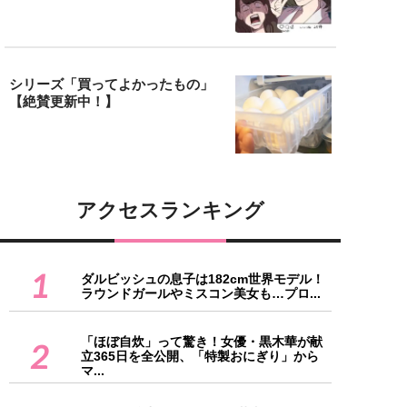
シリーズ「買ってよかったもの」
【絶賛更新中！】
アクセスランキング
1
ダルビッシュの息子は182cm世界モデル！
ラウンドガールやミスコン美女も…プロ...
「ほぼ自炊」って驚き！女優・黒木華が献
2
立365日を全公開、「特製おにぎり」から
マ...