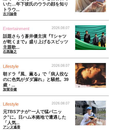
いた…年下彼氏のウラの顔を知り
トラウ...
古川諭香
2026.08.07
Entertainment
話題さらう蒼井優主演『Tシャツ
が乾くまで』盛り上げるスピッツ
主題歌...
石黒隆之
2026.08.07
Lifestyle
朝ドラ『風、薫る』で「病人役な
のに色気がダダ漏れ」と騒然。39
歳・...
加賀谷健
2026.08.07
Lifestyle
元TBSアナが“一人で猛パニッ
ク”に。日ハム本拠地で遭遇した
「人気...
アンヌ遙香