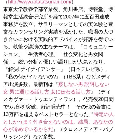
（
http://www.iotatatsunari.com/
）
東京大学教養学部卒業後、角川書店、博報堂、博
報堂生活総合研究所を経て2007年に五百田達成
事務所を設立。サラリーマンとしての実体験と豊
富なカウンセリング実績を活かした、職場の人づ
き合いにおける実践的アドバイスが好評を得てい
る。執筆や講演の主なテーマは、「コミュニケー
ション」「生活者心理」「社会変化と男女関
係」。鋭い分析と優しい語り口が人気となり、
『解決! ナイナイアンサー』（日本テレビ系）、
『私の何がイケないの?』（TBS系）などメディ
ア出演多数。最新刊は『
察しない男 説明しない
女 男に通じる話し方 女に伝わる話し方
』（ディ
スカヴァー・トゥエンティワン）。発売後20日間
で5万部を突破、好評発売中！ その他の著書に
13万部を超えるベストセラーとなった『
特定の人
としかうまく付き合えないのは、結局、あなたの
心が冷めているからだ
』（クロスメディア・パブ
リッシング）など多数。