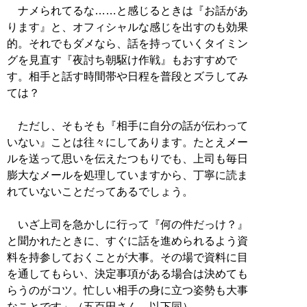
ナメられてるな……と感じるときは『お話があ
ります』と、オフィシャルな感じを出すのも効果
的。それでもダメなら、話を持っていくタイミン
グを見直す『夜討ち朝駆け作戦』もおすすめで
す。相手と話す時間帯や日程を普段とズラしてみ
ては？
ただし、そもそも『相手に自分の話が伝わって
いない』ことは往々にしてあります。たとえメー
ルを送って思いを伝えたつもりでも、上司も毎日
膨大なメールを処理していますから、丁寧に読ま
れていないことだってあるでしょう。
いざ上司を急かしに行って『何の件だっけ？』
と聞かれたときに、すぐに話を進められるよう資
料を持参しておくことが大事。その場で資料に目
を通してもらい、決定事項がある場合は決めても
らうのがコツ。忙しい相手の身に立つ姿勢も大事
なことです」（五百田さん、以下同）