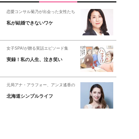
恋愛コンサル菊乃が出会った女性たち
私が結婚できないワケ
女子SPA!が贈る実話エピソード集
実録！私の人生、泣き笑い
元局アナ・アラフォー、アンヌ遙香の
北海道シンプルライフ
元キー局アナウンサー・大木優紀の
旅の恥はかき捨てて