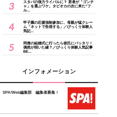
スタバの強力ライバルに？ 若者が「ゴンチ
3
ャ」を選ぶワケ。タピオカの次に来た“フ
ル...
甲子園の応援強制参加に、母親が猛クレー
4
ム「ネットで告発する」／びっくり体験人
気記...
同僚の結婚式に行ったら彼氏にバッタリ！
5
偶然が招いた縁？／びっくり体験人気記事
BE...
インフォメーション
SPA!Web編集部 編集者募集！