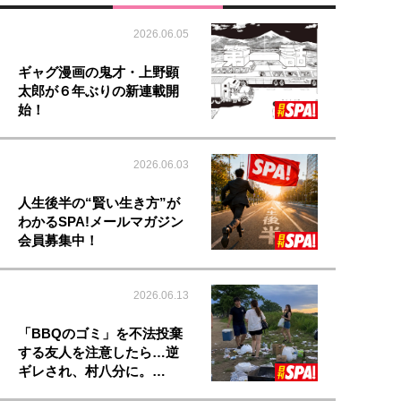
2026.06.05
ギャグ漫画の鬼才・上野顕
太郎が６年ぶりの新連載開
始！
2026.06.03
人生後半の“賢い生き方”が
わかるSPA!メールマガジン
会員募集中！
2026.06.13
「BBQのゴミ」を不法投棄
する友人を注意したら…逆
ギレされ、村八分に。…