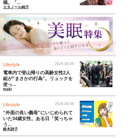
稿。「...
エタノール純子
2026.08.08
Lifestyle
電車内で登山帰りの高齢女性2人
組が“まさかの行為”。リュックを
使っ...
maki
2026.08.08
Lifestyle
“外面の良い義母”にいじめられて
いた34歳女性。ある日「笑っちゃ
う...
鈴木詩子