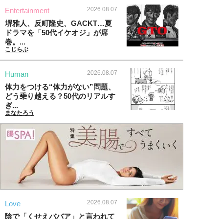
2026.08.07
Entertainment
堺雅人、反町隆史、GACKT…夏
ドラマを「50代イケオジ」が席
巻。...
こじらぶ
2026.08.07
Human
体力をつける“体力がない”問題、
どう乗り越える？50代のリアルす
ぎ...
まなたろう
2026.08.07
Love
陰で「くせえババア」と言われて