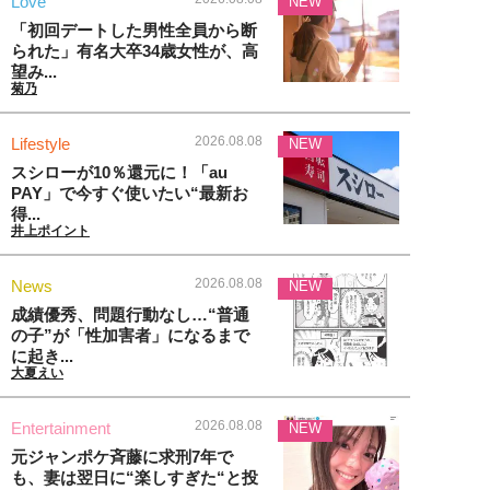
Love
NEW
「初回デートした男性全員から断
られた」有名大卒34歳女性が、高
望み...
菊乃
2026.08.08
Lifestyle
NEW
スシローが10％還元に！「au
PAY」で今すぐ使いたい“最新お
得...
井上ポイント
2026.08.08
News
NEW
成績優秀、問題行動なし…“普通
の子”が「性加害者」になるまで
に起き...
大夏えい
2026.08.08
Entertainment
NEW
元ジャンポケ斉藤に求刑7年で
も、妻は翌日に“楽しすぎた“と投