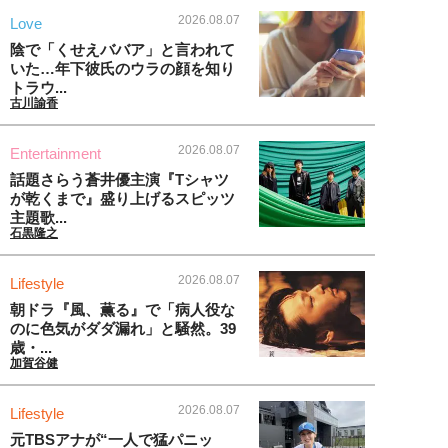
2026.08.07
Love
陰で「くせえババア」と言われて
いた…年下彼氏のウラの顔を知り
トラウ...
古川諭香
2026.08.07
Entertainment
話題さらう蒼井優主演『Tシャツ
が乾くまで』盛り上げるスピッツ
主題歌...
石黒隆之
2026.08.07
Lifestyle
朝ドラ『風、薫る』で「病人役な
のに色気がダダ漏れ」と騒然。39
歳・...
加賀谷健
2026.08.07
Lifestyle
元TBSアナが“一人で猛パニッ