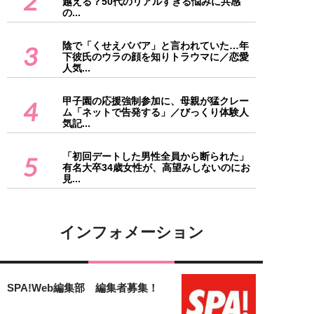
2
越える？50代のリアルすぎる悩みに共感
の...
陰で「くせえババア」と言われていた…年
3
下彼氏のウラの顔を知りトラウマに／恋愛
人気...
甲子園の応援強制参加に、母親が猛クレー
4
ム「ネットで告発する」／びっくり体験人
気記...
「初回デートした男性全員から断られた」
5
有名大卒34歳女性が、高望みしないのにお
見...
インフォメーション
SPA!Web編集部 編集者募集！