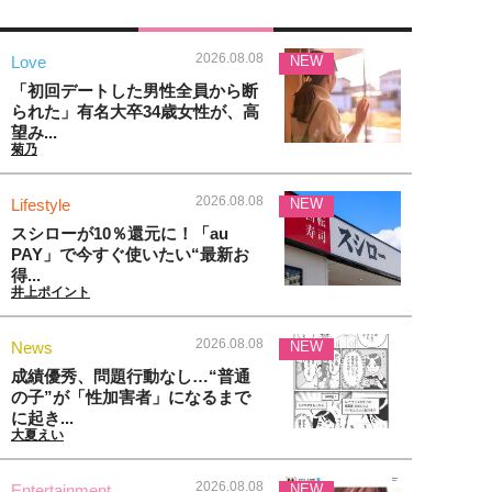
2026.08.08
Love
NEW
「初回デートした男性全員から断
られた」有名大卒34歳女性が、高
望み...
菊乃
2026.08.08
Lifestyle
NEW
スシローが10％還元に！「au
PAY」で今すぐ使いたい“最新お
得...
井上ポイント
2026.08.08
News
NEW
成績優秀、問題行動なし…“普通
の子”が「性加害者」になるまで
に起き...
大夏えい
2026.08.08
Entertainment
NEW