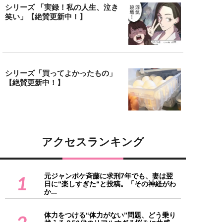
シリーズ 「実録！私の人生、泣き
笑い」【絶賛更新中！】
シリーズ「買ってよかったもの」
【絶賛更新中！】
アクセスランキング
元ジャンポケ斉藤に求刑7年でも、妻は翌
1
日に“楽しすぎた“と投稿。「その神経がわ
か...
体力をつける“体力がない”問題、どう乗り