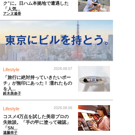
ク”に。日ハム本拠地で遭遇した
「人気...
アンヌ遙香
2026.08.07
Lifestyle
「旅行に絶対持っていきたいポー
チ」が無印にあった！ 濡れたもの
を入...
鈴木美奈子
2026.08.06
Lifestyle
コスメ4万点を試した美容プロの
失敗談。「手の甲に塗って確認」
「SN...
遠藤幸子