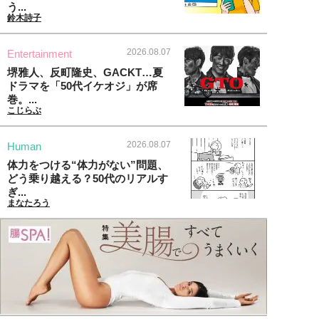
う...
鈴木詩子
2026.08.07
Entertainment
堺雅人、反町隆史、GACKT…夏
ドラマを「50代イケオジ」が席
巻。...
こじらぶ
2026.08.07
Human
体力をつける“体力がない”問題、
どう乗り越える？50代のリアルす
ぎ...
まなたろう