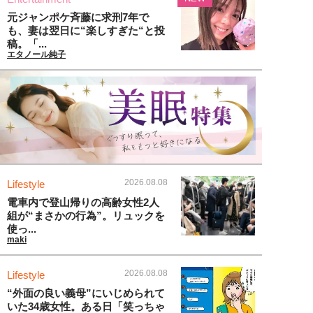
元ジャンポケ斉藤に求刑7年で
も、妻は翌日に“楽しすぎた“と投
稿。「...
エタノール純子
2026.08.08
Lifestyle
電車内で登山帰りの高齢女性2人
組が“まさかの行為”。リュックを
使っ...
maki
2026.08.08
Lifestyle
“外面の良い義母”にいじめられて
いた34歳女性。ある日「笑っちゃ