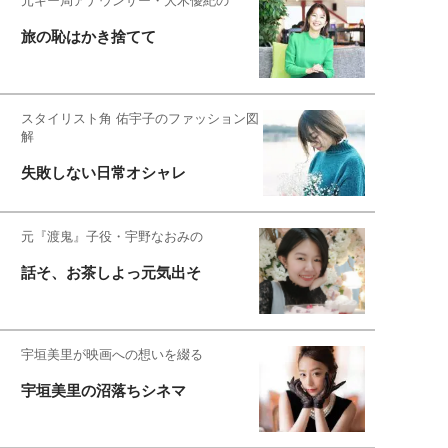
元キー局アナウンサー・大木優紀の
旅の恥はかき捨てて
スタイリスト角 佑宇子のファッション図
解
失敗しない日常オシャレ
元『渡鬼』子役・宇野なおみの
話そ、お茶しよっ元気出そ
宇垣美里が映画への想いを綴る
宇垣美里の沼落ちシネマ