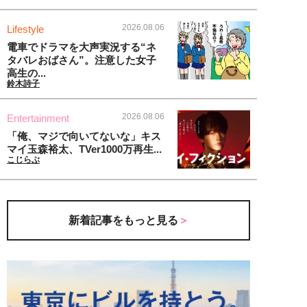
2026.08.06
Lifestyle
電車でドラマを大声実況する“ネ
タバレおばさん”。注意した女子
高生の...
鈴木詩子
2026.08.06
Entertainment
「俺、マジで向いてないな」キス
マイ玉森裕太、TVer1000万再生...
こじらぶ
新着記事をもっと見る