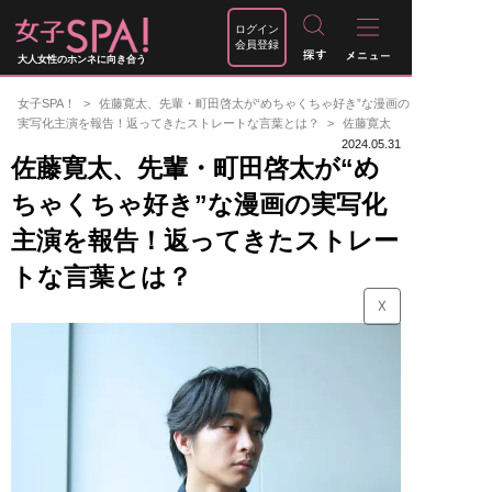
ログイン
会員登録
大人女性のホンネに向き合う
女子SPA！
佐藤寛太、先輩・町田啓太が“めちゃくちゃ好き”な漫画の
実写化主演を報告！返ってきたストレートな言葉とは？
佐藤寛太
2024.05.31
佐藤寛太、先輩・町田啓太が“め
ちゃくちゃ好き”な漫画の実写化
主演を報告！返ってきたストレー
トな言葉とは？
☓