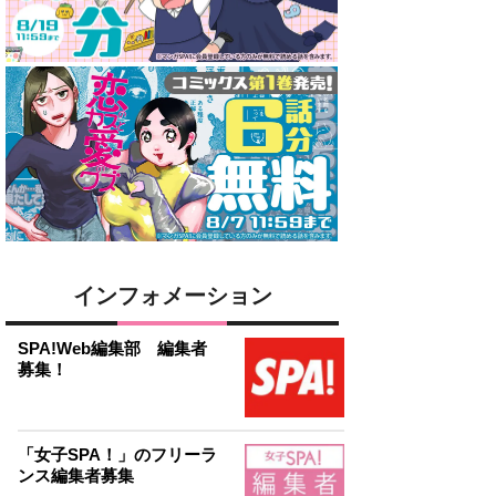
インフォメーション
SPA!Web編集部 編集者
募集！
「女子SPA！」のフリーラ
ンス編集者募集