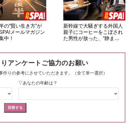
半の“賢い生き方”が
新幹線で大騒ぎする外国人
SPA!メールマガジン
親子にコーヒーをこぼされ
集中！
た男性が放った、“静ま…