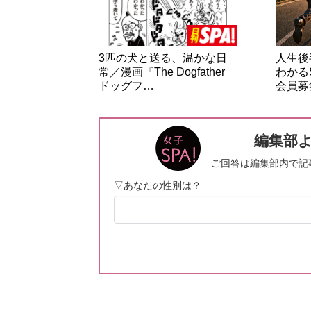
3匹の犬と送る、温かな日
人生後
常／漫画『The Dogfather
わかる
ドッグフ…
会員募