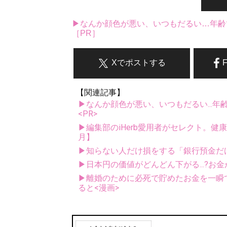
▶なんか顔色が悪い、いつもだるい…年齢
［PR］
Xでポストする
【関連記事】
▶なんか顔色が悪い、いつもだるい...年
<PR>
▶編集部のiHerb愛用者がセレクト。健
月】
▶知らない人だけ損をする「銀行預金だ
▶日本円の価値がどんどん下がる...?お
▶離婚のために必死で貯めたお金を一瞬
ると<漫画>