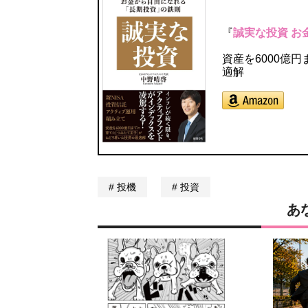
『
誠実な投資 お
資産を6000億
適解
投機
投資
あ