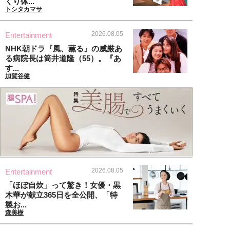
くり体...
トシタカマサ
2026.08.05
Entertainment
NHK朝ドラ『風、薫る』の威厳あ
る病院長は筒井道隆（55）。『あ
す...
加賀谷健
2026.08.05
Entertainment
「ほぼ自炊」って驚き！女優・黒
木華が献立365日を全公開、「特
製お...
森美樹