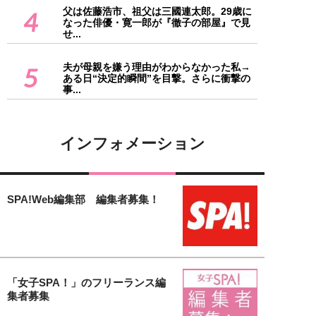
父は佐藤浩市、祖父は三國連太郎。29歳に
4
なった俳優・寛一郎が『徹子の部屋』で見
せ...
夫が母親を嫌う理由がわからなかった私→
5
ある日“決定的瞬間”を目撃。さらに衝撃の
事...
インフォメーション
SPA!Web編集部 編集者募集！
「女子SPA！」のフリーランス編
集者募集