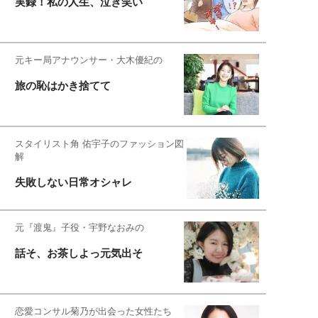
実録！私の人生、泣き笑い
元キー局アナウンサー・大木優紀の
旅の恥はかき捨てて
スタイリスト角 佑宇子のファッション図
解
失敗しない日常オシャレ
元『渡鬼』子役・宇野なおみの
話そ、お茶しよっ元気出そ
恋愛コンサル菊乃が出会った女性たち