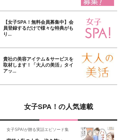
【女子SPA！無料会員募集中】会
員登録するだけで様々な特典がも
り...
貴社の美容アイテム＆サービスを
取材します！「大人の美活」タイ
アッ...
女子SPA！の人気連載
女子SPA!が贈る実話エピソード集