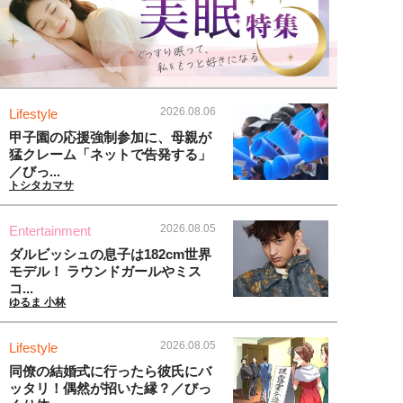
2026.08.06
Lifestyle
甲子園の応援強制参加に、母親が
猛クレーム「ネットで告発する」
／びっ...
トシタカマサ
2026.08.05
Entertainment
ダルビッシュの息子は182cm世界
モデル！ ラウンドガールやミス
コ...
ゆるま 小林
2026.08.05
Lifestyle
同僚の結婚式に行ったら彼氏にバ
ッタリ！偶然が招いた縁？／びっ