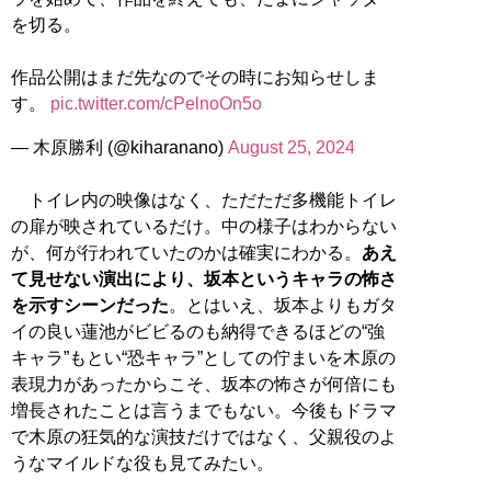
を切る。
作品公開はまだ先なのでその時にお知らせしま
す。
pic.twitter.com/cPelnoOn5o
— 木原勝利 (@kiharanano)
August 25, 2024
トイレ内の映像はなく、ただただ多機能トイレ
の扉が映されているだけ。中の様子はわからない
が、何が行われていたのかは確実にわかる。
あえ
て見せない演出により、坂本というキャラの怖さ
を示すシーンだった
。とはいえ、坂本よりもガタ
イの良い蓮池がビビるのも納得できるほどの“強
キャラ”もとい“恐キャラ”としての佇まいを木原の
表現力があったからこそ、坂本の怖さが何倍にも
増長されたことは言うまでもない。今後もドラマ
で木原の狂気的な演技だけではなく、父親役のよ
うなマイルドな役も見てみたい。