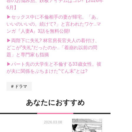
容のお悩み別、鉄板アイテムはコレ!【2026年
6月】
▶セックス中に不倫相手の妻が帰宅。「あ、
いいのいいの。続けて?」と言われたワケ...マ
ンガ『人妻A』3話を無料公開!
▶両陛下に失礼? 林官房長官夫人の着付け、
どこが“失礼”だったのか...「着崩れ以前の問
題」と専門家も指摘
▶パート先の大学生と不倫する33歳女性。彼
が夫に関係をぶちまけた“てん末”とは?
ドラマ
あなたにおすすめ
2026.03.08