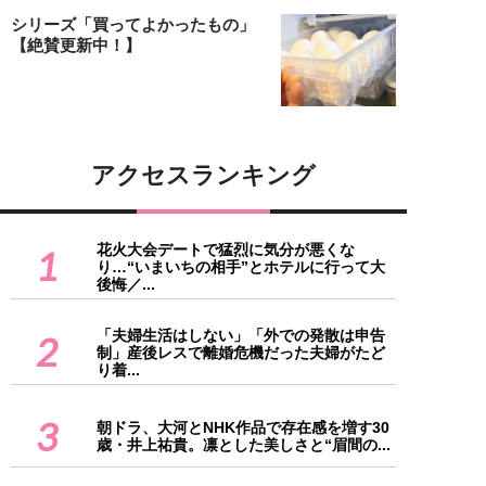
シリーズ「買ってよかったもの」
【絶賛更新中！】
アクセスランキング
花火大会デートで猛烈に気分が悪くな
1
り…“いまいちの相手”とホテルに行って大
後悔／...
「夫婦生活はしない」「外での発散は申告
2
制」産後レスで離婚危機だった夫婦がたど
り着...
3
朝ドラ、大河とNHK作品で存在感を増す30
歳・井上祐貴。凛とした美しさと“眉間の...