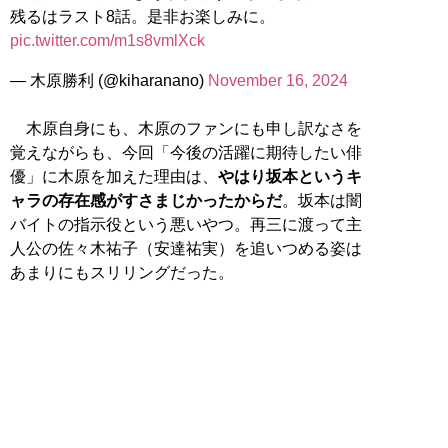
残るはラスト8話。是非お楽しみに。
pic.twitter.com/m1s8vmlXck
— 木原勝利 (@kiharanano)
November 16, 2024
木原自身にも、木原のファンにも申し訳なさを
覚えながらも、今回「今後の活躍に期待したい俳
優」に木原を加えた理由は、
やはり坂本というキ
ャラの存在感がすさまじかったからだ
。坂本は闇
バイトの指示役という悪いやつ。再三に渡って主
人公の佐々木祐子（安達祐実）を追いつめる姿は
あまりにもスリリングだった。