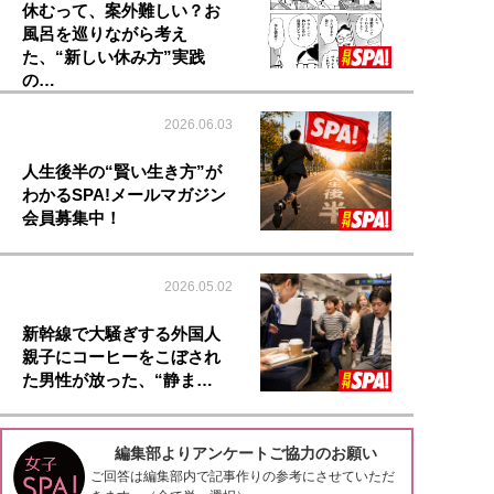
休むって、案外難しい？お
風呂を巡りながら考え
た、“新しい休み方”実践
の…
2026.06.03
人生後半の“賢い生き方”が
わかるSPA!メールマガジン
会員募集中！
2026.05.02
新幹線で大騒ぎする外国人
親子にコーヒーをこぼされ
た男性が放った、“静ま…