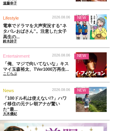
遠藤幸子
2026.08.06
Lifestyle
NEW
電車でドラマを大声実況する“ネ
タバレおばさん”。注意した女子
高生の...
鈴木詩子
2026.08.06
Entertainment
NEW
「俺、マジで向いてないな」キス
マイ玉森裕太、TVer1000万再生...
こじらぶ
2026.08.06
News
NEW
「100ドル札は使えない!?」ハワ
イ移住の元テレ朝アナが驚い
た“最...
大木優紀