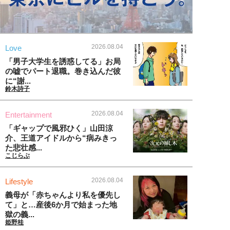
2026.08.04
Love
「男子大学生を誘惑してる」お局
の嘘でパート退職。巻き込んだ彼
に“謝...
鈴木詩子
2026.08.04
Entertainment
「ギャップで風邪ひく」山田涼
介、王道アイドルから“病みきっ
た悲壮感...
こじらぶ
2026.08.04
Lifestyle
義母が「赤ちゃんより私を優先し
て」と…産後6か月で始まった地
獄の義...
姫野桂