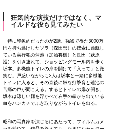
狂気的な演技だけではなく、マ
イルドな役も見てみたい
特に印象的だったのが2話。強盗で得た3000万
円を持ち逃げしたソラ（森田想）の捜索に難航し
ている実行犯の蒲池（加治将樹）と長田（萩原
護）を引き連れて、ショッピングモール内を歩く
坂本。多機能トイレの扉を開けて「入って」と微
笑む。戸惑いながらも2人は坂本と一緒に多機能
トイレに入ると、その直後に嫌な打撃音と蓮池の
苦痛の声が聞こえる。するとトイレの扉が開き、
坂本は涼しい顔を浮かべて右手の拳から出ている
血をハンカチでふき取りながらトイレを出る。
昭和の写真家を演じるにあたって、フィルムカメ
ラを始めて、作品を終えても、たまにシャッター