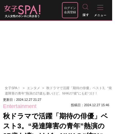
ログイン
会員登録
大人女性のホンネに向き合う
女子SPA！
エンタメ
秋ドラマで活躍「期待の俳優」ベスト3。“発
達障害の青年”熱演の27歳も凄いけど、NHKの“彼”にも釘づけ！
更新日：2024.12.27 21:27
Entertainment
投稿日：2024.12.27 15:46
秋ドラマで活躍「期待の俳優」ベ
スト3。“発達障害の青年”熱演の