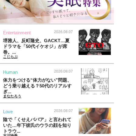
2026.08.07
Entertainment
堺雅人、反町隆史、GACKT…夏
ドラマを「50代イケオジ」が席
巻。...
こじらぶ
2026.08.07
Human
体力をつける“体力がない”問題、
どう乗り越える？50代のリアルす
ぎ...
まなたろう
2026.08.07
Love
陰で「くせえババア」と言われて
いた…年下彼氏のウラの顔を知り
トラウ...
古川諭香