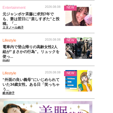
2026.08.08
Entertainment
NEW
元ジャンポケ斉藤に求刑7年で
も、妻は翌日に“楽しすぎた“と投
稿。「...
エタノール純子
2026.08.08
Lifestyle
NEW
電車内で登山帰りの高齢女性2人
組が“まさかの行為”。リュックを
使っ...
maki
2026.08.08
Lifestyle
NEW
“外面の良い義母”にいじめられて
いた34歳女性。ある日「笑っちゃ
う...
鈴木詩子