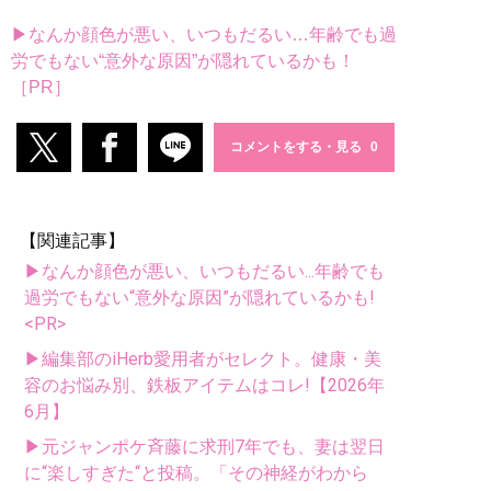
▶なんか顔色が悪い、いつもだるい…年齢でも過
労でもない“意外な原因”が隠れているかも！
［PR］
コメントをする・見る
【関連記事】
▶なんか顔色が悪い、いつもだるい...年齢でも
過労でもない“意外な原因”が隠れているかも!
<PR>
▶編集部のiHerb愛用者がセレクト。健康・美
容のお悩み別、鉄板アイテムはコレ!【2026年
6月】
▶元ジャンポケ斉藤に求刑7年でも、妻は翌日
に“楽しすぎた“と投稿。「その神経がわから