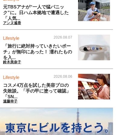
元TBSアナが“一人で猛パニッ
ク”に。日ハム本拠地で遭遇した
「人気...
アンヌ遙香
2026.08.07
Lifestyle
「旅行に絶対持っていきたいポー
チ」が無印にあった！ 濡れたもの
を入...
鈴木美奈子
2026.08.06
Lifestyle
コスメ4万点を試した美容プロの
失敗談。「手の甲に塗って確認」
「SN...
遠藤幸子