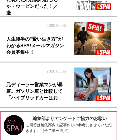
ゃ・ウーピンだった！／
漫…
2026.06.03
人生後半の“賢い生き方”が
わかるSPA!メールマガジン
会員募集中！
2026.06.06
元ディーラー営業マンが暴
露。ガソリン車と比較して
「ハイブリッドカーはお…