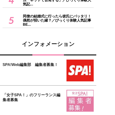
ム「ネットで告発する」／びっくり体験人
気記...
同僚の結婚式に行ったら彼氏にバッタリ！
5
偶然が招いた縁？／びっくり体験人気記事
BE...
インフォメーション
SPA!Web編集部 編集者募集！
「女子SPA！」のフリーランス編
集者募集