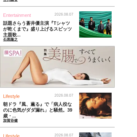
2026.08.07
Entertainment
話題さらう蒼井優主演『Tシャツ
が乾くまで』盛り上げるスピッツ
主題歌...
石黒隆之
2026.08.07
Lifestyle
朝ドラ『風、薫る』で「病人役な
のに色気がダダ漏れ」と騒然。39
歳・...
加賀谷健
2026.08.07
Lifestyle