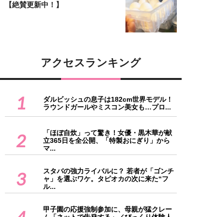
【絶賛更新中！】
アクセスランキング
1
ダルビッシュの息子は182cm世界モデル！
ラウンドガールやミスコン美女も…プロ...
「ほぼ自炊」って驚き！女優・黒木華が献
2
立365日を全公開、「特製おにぎり」から
マ...
スタバの強力ライバルに？ 若者が「ゴンチ
3
ャ」を選ぶワケ。タピオカの次に来た“フ
ル...
甲子園の応援強制参加に、母親が猛クレー
4