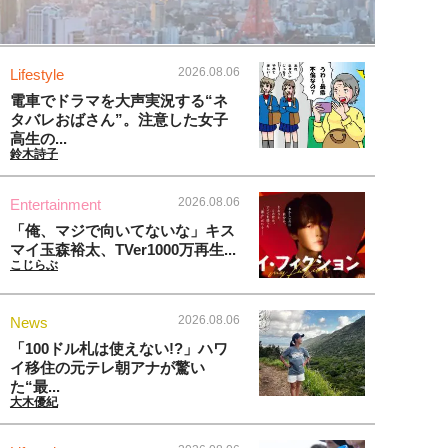
2026.08.06
Lifestyle
電車でドラマを大声実況する“ネ
タバレおばさん”。注意した女子
高生の...
鈴木詩子
2026.08.06
Entertainment
「俺、マジで向いてないな」キス
マイ玉森裕太、TVer1000万再生...
こじらぶ
2026.08.06
News
「100ドル札は使えない!?」ハワ
イ移住の元テレ朝アナが驚い
た“最...
大木優紀