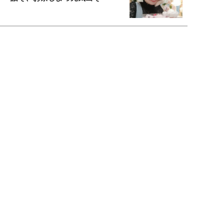
恋愛コンサル菊乃が出会った女性たち
私が結婚できないワケ
宇垣美里が映画への想いを綴る
宇垣美里の沼落ちシネマ
松本穂香が映画愛を語ります
銀幕ロンリーガール
猫バカライターがおくる