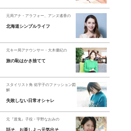
元局アナ・アラフォー、アンヌ遙香の
北海道シンプルライフ
元キー局アナウンサー・大木優紀の
旅の恥はかき捨てて
スタイリスト角 佑宇子のファッション図
解
失敗しない日常オシャレ
元『渡鬼』子役・宇野なおみの
話そ、お茶しよっ元気出そ