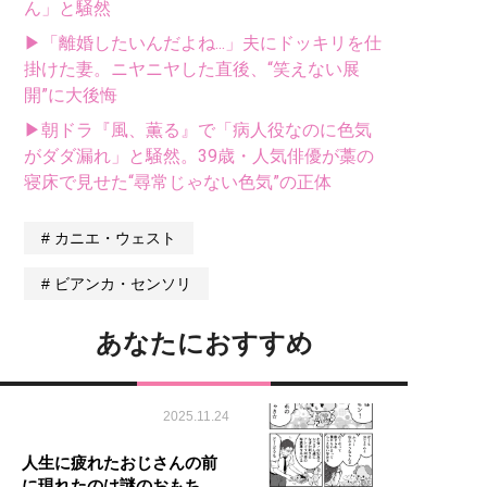
ん」と騒然
▶「離婚したいんだよね...」夫にドッキリを仕
掛けた妻。ニヤニヤした直後、“笑えない展
開”に大後悔
▶朝ドラ『風、薫る』で「病人役なのに色気
がダダ漏れ」と騒然。39歳・人気俳優が藁の
寝床で見せた“尋常じゃない色気”の正体
カニエ・ウェスト
ビアンカ・センソリ
あなたにおすすめ
2025.11.24
人生に疲れたおじさんの前
に現れたのは謎のおもち