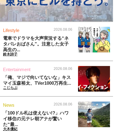
2026.08.06
Lifestyle
電車でドラマを大声実況する“ネ
タバレおばさん”。注意した女子
高生の...
鈴木詩子
2026.08.06
Entertainment
「俺、マジで向いてないな」キス
マイ玉森裕太、TVer1000万再生...
こじらぶ
2026.08.06
News
「100ドル札は使えない!?」ハワ
イ移住の元テレ朝アナが驚い
た“最...
大木優紀