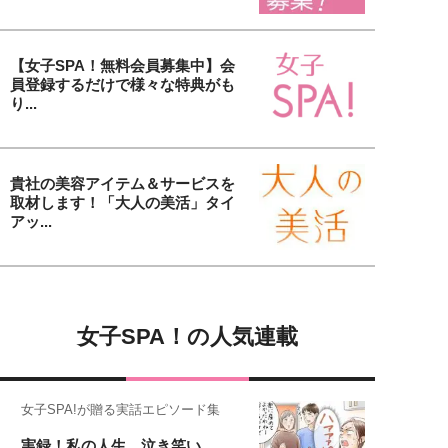
【女子SPA！無料会員募集中】会
員登録するだけで様々な特典がも
り...
貴社の美容アイテム＆サービスを
取材します！「大人の美活」タイ
アッ...
女子SPA！の人気連載
女子SPA!が贈る実話エピソード集
実録！私の人生、泣き笑い