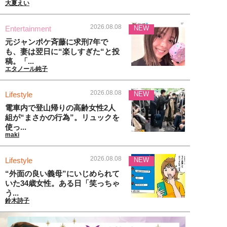
大夏えい
2026.08.08
Entertainment
NEW
元ジャンポケ斉藤に求刑7年で
も、妻は翌日に“楽しすぎた“と投
稿。「...
エタノール純子
2026.08.08
Lifestyle
NEW
電車内で登山帰りの高齢女性2人
組が“まさかの行為”。リュックを
使っ...
maki
2026.08.08
Lifestyle
NEW
“外面の良い義母”にいじめられて
いた34歳女性。ある日「笑っちゃ
う...
鈴木詩子