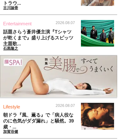
トラウ...
古川諭香
2026.08.07
Entertainment
話題さらう蒼井優主演『Tシャツ
が乾くまで』盛り上げるスピッツ
主題歌...
石黒隆之
2026.08.07
Lifestyle
朝ドラ『風、薫る』で「病人役な
のに色気がダダ漏れ」と騒然。39
歳・...
加賀谷健