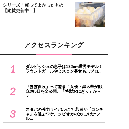
シリーズ「買ってよかったもの」
【絶賛更新中！】
アクセスランキング
1
ダルビッシュの息子は182cm世界モデル！
ラウンドガールやミスコン美女も…プロ...
「ほぼ自炊」って驚き！女優・黒木華が献
2
立365日を全公開、「特製おにぎり」から
マ...
スタバの強力ライバルに？ 若者が「ゴンチ
3
ャ」を選ぶワケ。タピオカの次に来た“フ
ル...