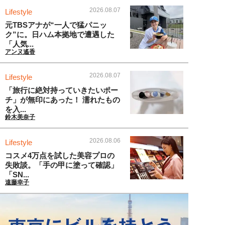
2026.08.07
Lifestyle
元TBSアナが“一人で猛パニッ
ク”に。日ハム本拠地で遭遇した
「人気...
アンヌ遙香
2026.08.07
Lifestyle
「旅行に絶対持っていきたいポー
チ」が無印にあった！ 濡れたもの
を入...
鈴木美奈子
2026.08.06
Lifestyle
コスメ4万点を試した美容プロの
失敗談。「手の甲に塗って確認」
「SN...
遠藤幸子