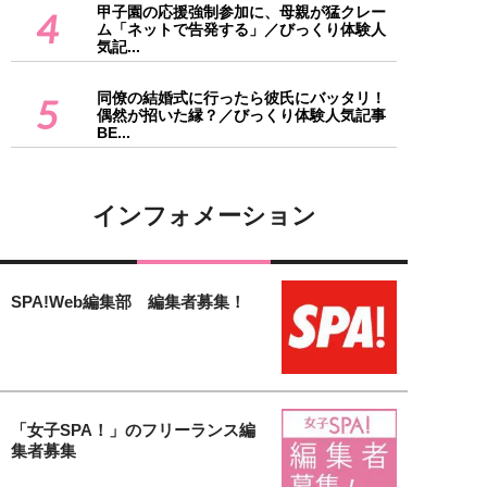
甲子園の応援強制参加に、母親が猛クレー
4
ム「ネットで告発する」／びっくり体験人
気記...
同僚の結婚式に行ったら彼氏にバッタリ！
5
偶然が招いた縁？／びっくり体験人気記事
BE...
インフォメーション
SPA!Web編集部 編集者募集！
「女子SPA！」のフリーランス編
集者募集