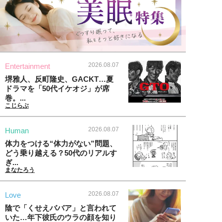
2026.08.07
Entertainment
堺雅人、反町隆史、GACKT…夏
ドラマを「50代イケオジ」が席
巻。...
こじらぶ
2026.08.07
Human
体力をつける“体力がない”問題、
どう乗り越える？50代のリアルす
ぎ...
まなたろう
2026.08.07
Love
陰で「くせえババア」と言われて
いた…年下彼氏のウラの顔を知り