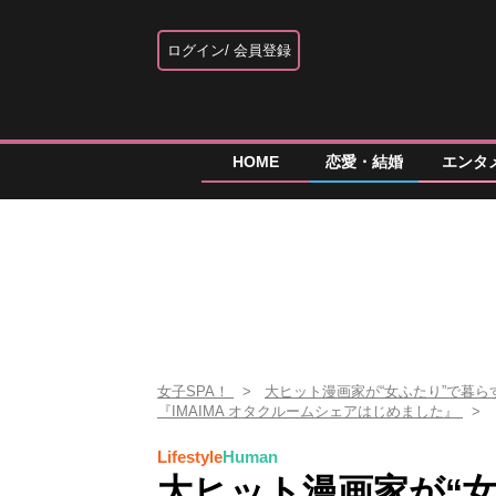
ログイン
会員登録
HOME
恋愛・結婚
エンタ
女子SPA！
大ヒット漫画家が“女ふたり”で暮
『IMAIMA オタクルームシェアはじめました』
Lifestyle
Human
大ヒット漫画家が“