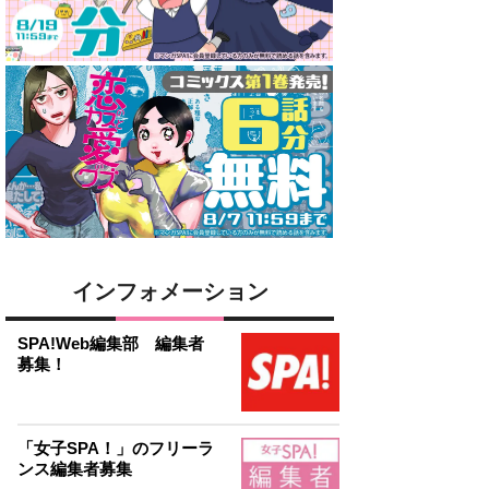
インフォメーション
SPA!Web編集部 編集者
募集！
「女子SPA！」のフリーラ
ンス編集者募集