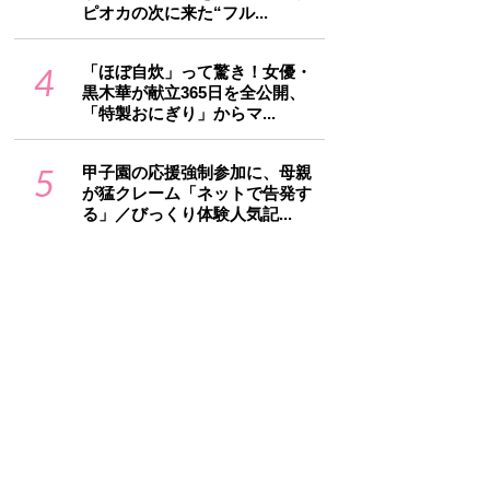
ピオカの次に来た“フル...
4
「ほぼ自炊」って驚き！女優・
黒木華が献立365日を全公開、
「特製おにぎり」からマ...
5
甲子園の応援強制参加に、母親
が猛クレーム「ネットで告発す
る」／びっくり体験人気記...