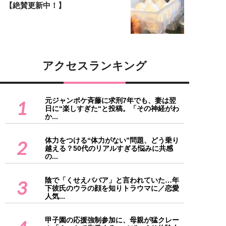
【絶賛更新中！】
アクセスランキング
元ジャンポケ斉藤に求刑7年でも、妻は翌
1
日に“楽しすぎた“と投稿。「その神経がわ
か...
体力をつける“体力がない”問題、どう乗り
2
越える？50代のリアルすぎる悩みに共感
の...
陰で「くせえババア」と言われていた…年
3
下彼氏のウラの顔を知りトラウマに／恋愛
人気...
甲子園の応援強制参加に、母親が猛クレー