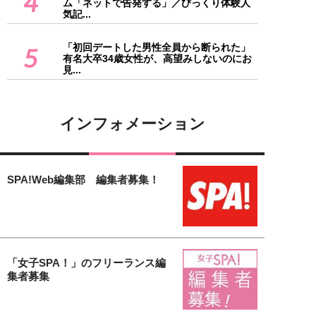
4
ム「ネットで告発する」／びっくり体験人
気記...
「初回デートした男性全員から断られた」
5
有名大卒34歳女性が、高望みしないのにお
見...
インフォメーション
SPA!Web編集部 編集者募集！
「女子SPA！」のフリーランス編
集者募集