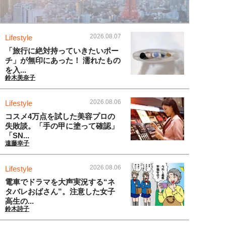
2026.08.07
Lifestyle
「旅行に絶対持っていきたいポー
チ」が無印にあった！ 濡れたもの
を入...
鈴木美奈子
2026.08.06
Lifestyle
コスメ4万点を試した美容プロの
失敗談。「手の甲に塗って確認」
「SN...
遠藤幸子
2026.08.06
Lifestyle
電車でドラマを大声実況する“ネ
タバレおばさん”。注意した女子
高生の...
鈴木詩子