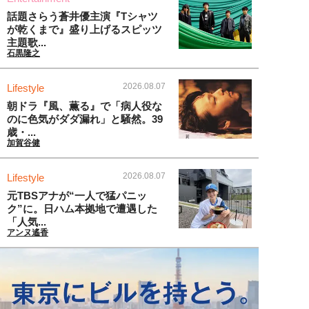
話題さらう蒼井優主演『Tシャツ
が乾くまで』盛り上げるスピッツ
主題歌...
石黒隆之
2026.08.07
Lifestyle
朝ドラ『風、薫る』で「病人役な
のに色気がダダ漏れ」と騒然。39
歳・...
加賀谷健
2026.08.07
Lifestyle
元TBSアナが“一人で猛パニッ
ク”に。日ハム本拠地で遭遇した
「人気...
アンヌ遙香