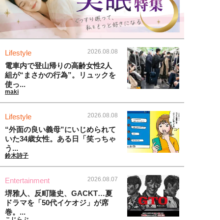
2026.08.08
Lifestyle
電車内で登山帰りの高齢女性2人
組が“まさかの行為”。リュックを
使っ...
maki
2026.08.08
Lifestyle
“外面の良い義母”にいじめられて
いた34歳女性。ある日「笑っちゃ
う...
鈴木詩子
2026.08.07
Entertainment
堺雅人、反町隆史、GACKT…夏
ドラマを「50代イケオジ」が席
巻。...
こじらぶ