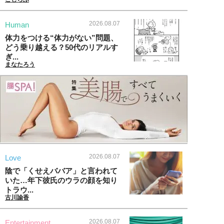
2026.08.07
Human
体力をつける“体力がない”問題、
どう乗り越える？50代のリアルす
ぎ...
まなたろう
2026.08.07
Love
陰で「くせえババア」と言われて
いた…年下彼氏のウラの顔を知り
トラウ...
古川諭香
2026.08.07
Entertainment