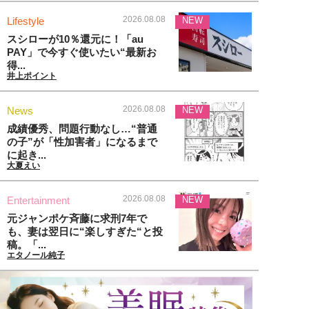
2026.08.08
Lifestyle
NEW
スシローが10％還元に！「au
PAY」で今すぐ使いたい“最新お
得...
井上ポイント
2026.08.08
News
NEW
成績優秀、問題行動なし…“普通
の子”が「性加害者」になるまで
に起き...
大夏えい
2026.08.08
Entertainment
NEW
元ジャンポケ斉藤に求刑7年で
も、妻は翌日に“楽しすぎた“と投
稿。「...
エタノール純子