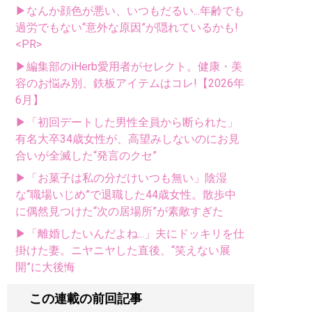
▶なんか顔色が悪い、いつもだるい...年齢でも
過労でもない“意外な原因”が隠れているかも!
<PR>
▶編集部のiHerb愛用者がセレクト。健康・美
容のお悩み別、鉄板アイテムはコレ!【2026年
6月】
▶「初回デートした男性全員から断られた」
有名大卒34歳女性が、高望みしないのにお見
合いが全滅した“発言のクセ”
▶「お菓子は私の分だけいつも無い」陰湿
な“職場いじめ”で退職した44歳女性。散歩中
に偶然見つけた“次の居場所”が素敵すぎた
▶「離婚したいんだよね...」夫にドッキリを仕
掛けた妻。ニヤニヤした直後、“笑えない展
開”に大後悔
この連載の前回記事