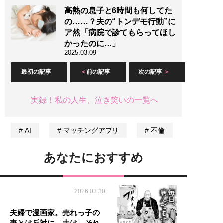
高熱の息子と6時間も何してた
の……？夫の“トンデモ行動”に
ア然「病院で診てもらってほし
かったのに…」
2025.03.09
最初の記事
前の記事
次の記事
実録！私の人生、泣き笑いの一覧へ
AI
マッチングアプリ
不倫
あなたにおすすめ
2026.03.30
夫婦で漫画家。売れっ子の
妻とは反対に、夫は…それ