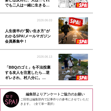
でも二人は一緒に生きる…
2026.06.03
人生後半の“賢い生き方”が
わかるSPA!メールマガジン
会員募集中！
2026.06.13
「BBQのゴミ」を不法投棄
する友人を注意したら…逆
ギレされ、村八分に。…