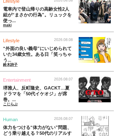
2026.08.08
Lifestyle
電車内で登山帰りの高齢女性2人
組が“まさかの行為”。リュックを
使っ...
maki
2026.08.08
Lifestyle
“外面の良い義母”にいじめられて
いた34歳女性。ある日「笑っちゃ
う...
鈴木詩子
2026.08.07
Entertainment
堺雅人、反町隆史、GACKT…夏
ドラマを「50代イケオジ」が席
巻。...
こじらぶ
2026.08.07
Human
体力をつける“体力がない”問題、
どう乗り越える？50代のリアルす