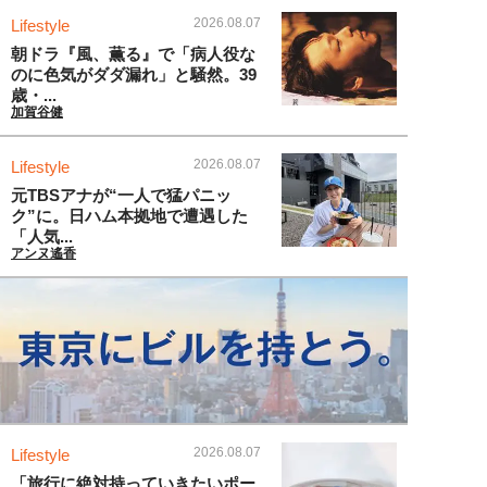
2026.08.07
Lifestyle
朝ドラ『風、薫る』で「病人役な
のに色気がダダ漏れ」と騒然。39
歳・...
加賀谷健
2026.08.07
Lifestyle
元TBSアナが“一人で猛パニッ
ク”に。日ハム本拠地で遭遇した
「人気...
アンヌ遙香
2026.08.07
Lifestyle
「旅行に絶対持っていきたいポー