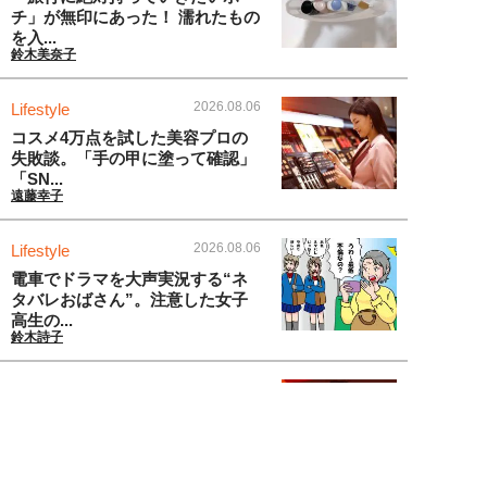
チ」が無印にあった！ 濡れたもの
を入...
鈴木美奈子
2026.08.06
Lifestyle
コスメ4万点を試した美容プロの
失敗談。「手の甲に塗って確認」
「SN...
遠藤幸子
2026.08.06
Lifestyle
電車でドラマを大声実況する“ネ
タバレおばさん”。注意した女子
高生の...
鈴木詩子
2026.08.06
Entertainment
「俺、マジで向いてないな」キス
マイ玉森裕太、TVer1000万再生...
こじらぶ