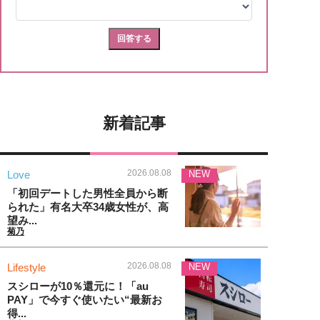
新着記事
2026.08.08
Love
NEW
「初回デートした男性全員から断
られた」有名大卒34歳女性が、高
望み...
菊乃
2026.08.08
Lifestyle
NEW
スシローが10％還元に！「au
PAY」で今すぐ使いたい“最新お
得...