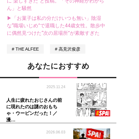
に“楽しすぎた“と投稿。「その神経がわから
ん」と騒然
▶「お菓子は私の分だけいつも無い」陰湿
な“職場いじめ”で退職した44歳女性。散歩中
に偶然見つけた“次の居場所”が素敵すぎた
THE ALFEE
高見沢俊彦
あなたにおすすめ
2025.11.24
人生に疲れたおじさんの前
に現れたのは謎のおもち
ゃ・ウーピンだった！／
漫…
2026.06.03