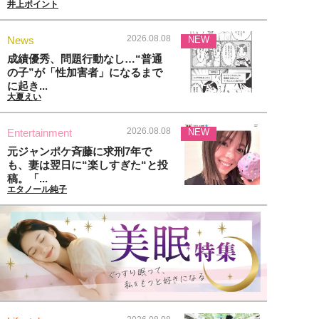
井上ポイント
2026.08.08
News
NEW
成績優秀、問題行動なし…“普通
の子”が「性加害者」になるまで
に起き...
大夏えい
2026.08.08
Entertainment
NEW
元ジャンポケ斉藤に求刑7年で
も、妻は翌日に“楽しすぎた“と投
稿。「...
エタノール純子