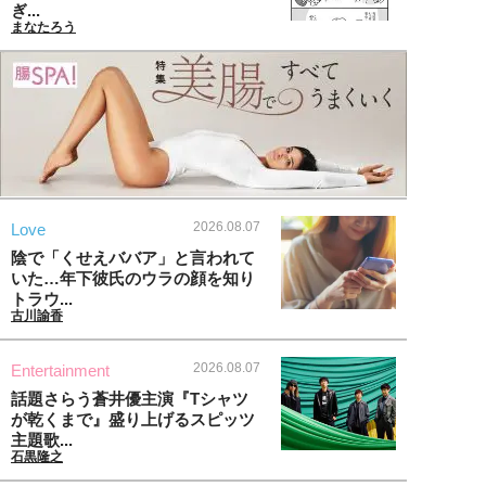
ぎ...
まなたろう
2026.08.07
Love
陰で「くせえババア」と言われて
いた…年下彼氏のウラの顔を知り
トラウ...
古川諭香
2026.08.07
Entertainment
話題さらう蒼井優主演『Tシャツ
が乾くまで』盛り上げるスピッツ
主題歌...
石黒隆之