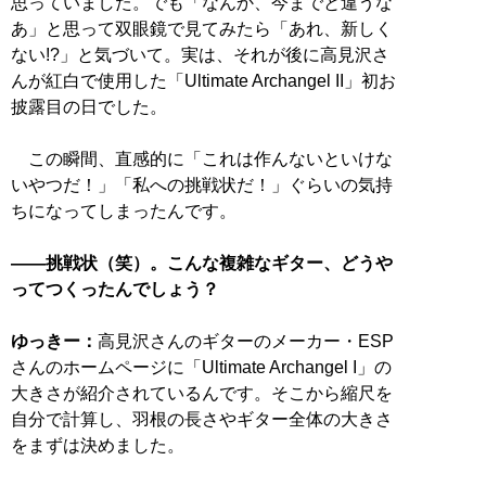
思っていました。でも「なんか、今までと違うな
あ」と思って双眼鏡で見てみたら「あれ、新しく
ない!?」と気づいて。実は、それが後に高見沢さ
んが紅白で使用した「Ultimate Archangel II」初お
披露目の日でした。
この瞬間、直感的に「これは作んないといけな
いやつだ！」「私への挑戦状だ！」ぐらいの気持
ちになってしまったんです。
――挑戦状（笑）。こんな複雑なギター、どうや
ってつくったんでしょう？
ゆっきー：
高見沢さんのギターのメーカー・ESP
さんのホームページに「Ultimate Archangel I」の
大きさが紹介されているんです。そこから縮尺を
自分で計算し、羽根の長さやギター全体の大きさ
をまずは決めました。