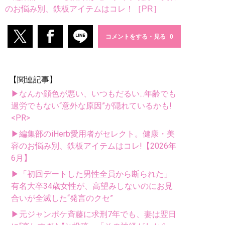
のお悩み別、鉄板アイテムはコレ！［PR］
コメントをする・見る
【関連記事】
▶なんか顔色が悪い、いつもだるい...年齢でも
過労でもない“意外な原因”が隠れているかも!
<PR>
▶編集部のiHerb愛用者がセレクト。健康・美
容のお悩み別、鉄板アイテムはコレ!【2026年
6月】
▶「初回デートした男性全員から断られた」
有名大卒34歳女性が、高望みしないのにお見
合いが全滅した“発言のクセ”
▶元ジャンポケ斉藤に求刑7年でも、妻は翌日