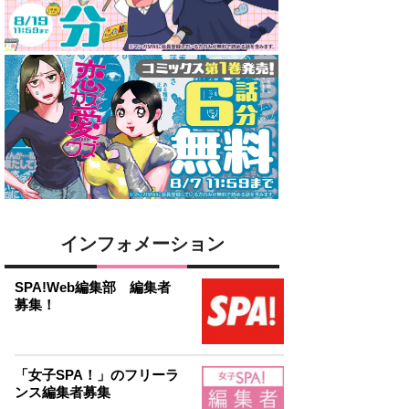
インフォメーション
SPA!Web編集部 編集者
募集！
「女子SPA！」のフリーラ
ンス編集者募集