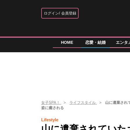
ログイン
会員登録
HOME
恋愛・結婚
エンタ
女子SPA！
ライフスタイル
山に遺棄され
姿に癒される
Lifestyle
山に遺棄されていた