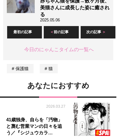
赤ちゃん猫を保護→数ヶ月後、
美猫さんに成長した姿に癒され
る
2025.05.06
最初の記事
前の記事
次の記事
今日のにゃんこタイムの一覧へ
保護猫
猫
あなたにおすすめ
2026.03.27
41歳独身、自らを「汚物」
と蔑む営業マンの日々を追
う／『シジュウカラ…