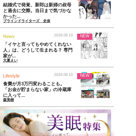
結婚式で発覚、新郎は新婦の叔母
と過去に交際。当日まで気づかな
かった...
ブラインドライターズ 史奈
2026.08.10
News
NEW
「イヤと言ってもやめてくれない
人」は、どうして生まれる？ 専門
家が...
大夏えい
2026.08.10
Lifestyle
NEW
食費が月3万円変わることも。
「お金が貯まらない家」の冷蔵庫
に入って...
森美樹