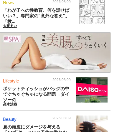
2026.08.09
News
「わが子への性教育、何を話せば
いい？」専門家の“意外な答え”。
「教...
大夏えい
2026.08.09
Lifestyle
ポケットティッシュがバッグの中
でぐちゃぐちゃになる問題→ダイ
ソーの...
高木沙織
2026.08.09
Beauty
夏の頭皮にダメージを与える