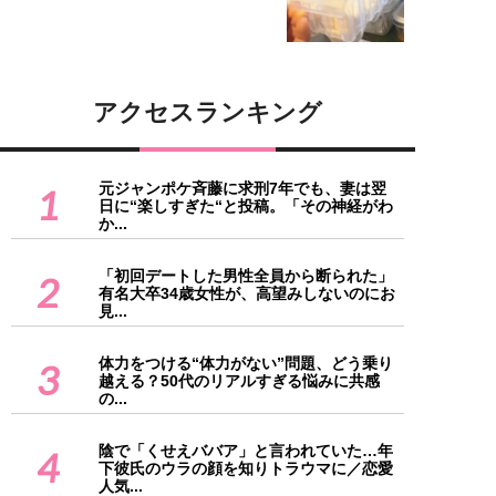
アクセスランキング
元ジャンポケ斉藤に求刑7年でも、妻は翌
1
日に“楽しすぎた“と投稿。「その神経がわ
か...
「初回デートした男性全員から断られた」
2
有名大卒34歳女性が、高望みしないのにお
見...
体力をつける“体力がない”問題、どう乗り
3
越える？50代のリアルすぎる悩みに共感
の...
陰で「くせえババア」と言われていた…年
4
下彼氏のウラの顔を知りトラウマに／恋愛
人気...