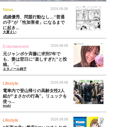
2026.08.08
News
成績優秀、問題行動なし…“普通
の子”が「性加害者」になるまで
に起き...
大夏えい
2026.08.08
Entertainment
元ジャンポケ斉藤に求刑7年で
も、妻は翌日に“楽しすぎた“と投
稿。「...
エタノール純子
2026.08.08
Lifestyle
電車内で登山帰りの高齢女性2人
組が“まさかの行為”。リュックを
使っ...
maki
2026.08.08
Lifestyle