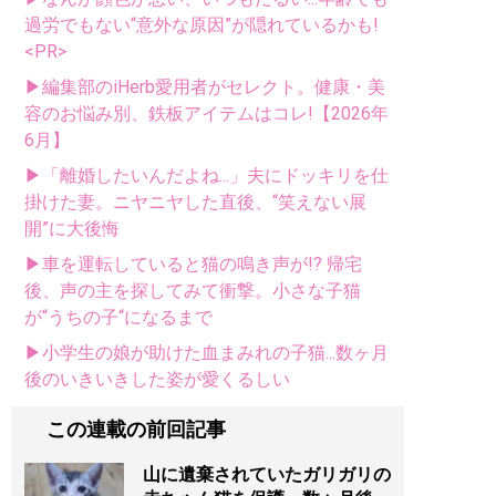
過労でもない“意外な原因”が隠れているかも!
<PR>
▶編集部のiHerb愛用者がセレクト。健康・美
容のお悩み別、鉄板アイテムはコレ!【2026年
6月】
▶「離婚したいんだよね...」夫にドッキリを仕
掛けた妻。ニヤニヤした直後、“笑えない展
開”に大後悔
▶車を運転していると猫の鳴き声が!? 帰宅
後、声の主を探してみて衝撃。小さな子猫
が“うちの子“になるまで
▶小学生の娘が助けた血まみれの子猫...数ヶ月
後のいきいきした姿が愛くるしい
この連載の前回記事
山に遺棄されていたガリガリの