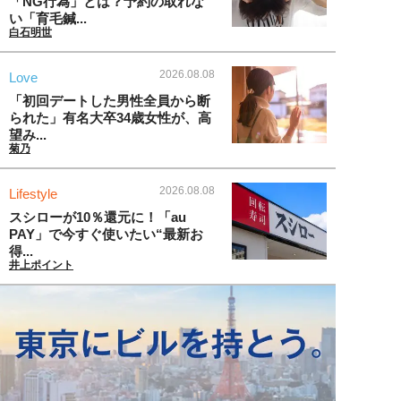
「NG行為」とは？予約の取れな
い「育毛鍼...
白石明世
2026.08.08
Love
「初回デートした男性全員から断
られた」有名大卒34歳女性が、高
望み...
菊乃
2026.08.08
Lifestyle
スシローが10％還元に！「au
PAY」で今すぐ使いたい“最新お
得...
井上ポイント