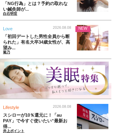
「NG行為」とは？予約の取れな
い鍼灸師が...
白石明世
2026.08.08
Love
NEW
「初回デートした男性全員から断
られた」有名大卒34歳女性が、高
望み...
菊乃
2026.08.08
Lifestyle
スシローが10％還元に！「au
PAY」で今すぐ使いたい“最新お
得...
井上ポイント