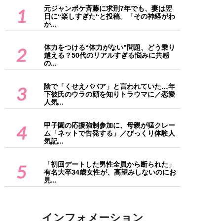
元ジャンポケ斉藤に求刑7年でも、妻は翌
1
日に“楽しすぎた“と投稿。「その神経がわ
か...
体力をつける“体力がない”問題、どう乗り
2
越える？50代のリアルすぎる悩みに共感
の...
陰で「くせえババア」と言われていた…年
3
下彼氏のウラの顔を知りトラウマに／恋愛
人気...
甲子園の応援強制参加に、母親が猛クレー
4
ム「ネットで告発する」／びっくり体験人
気記...
「初回デートした男性全員から断られた」
5
有名大卒34歳女性が、高望みしないのにお
見...
インフォメーション