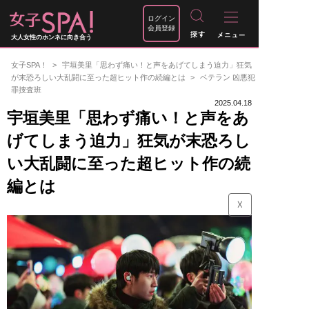
ログイン
会員登録
大人女性のホンネに向き合う
女子SPA！
宇垣美里「思わず痛い！と声をあげてしまう迫力」狂気
が末恐ろしい大乱闘に至った超ヒット作の続編とは
ベテラン 凶悪犯
罪捜査班
2025.04.18
宇垣美里「思わず痛い！と声をあ
げてしまう迫力」狂気が末恐ろし
い大乱闘に至った超ヒット作の続
編とは
☓