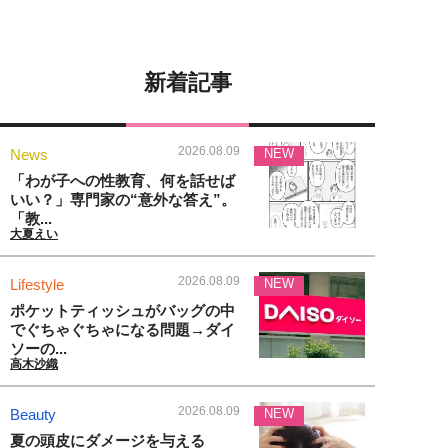
新着記事
2026.08.09
News
NEW
「わが子への性教育、何を話せば
いい？」専門家の“意外な答え”。
「教...
大夏えい
2026.08.09
Lifestyle
NEW
ポケットティッシュがバッグの中
でぐちゃぐちゃになる問題→ダイ
ソーの...
高木沙織
2026.08.09
Beauty
NEW
夏の頭皮にダメージを与える