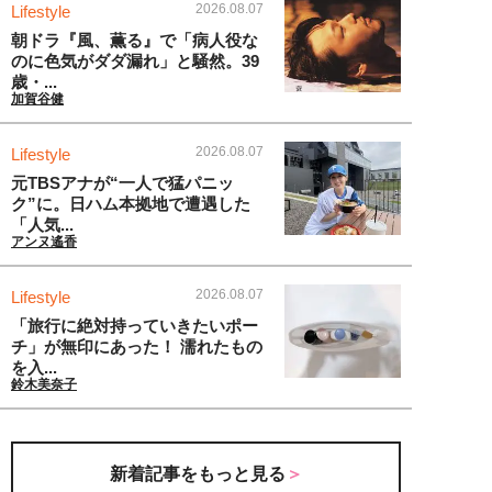
2026.08.07
Lifestyle
朝ドラ『風、薫る』で「病人役な
のに色気がダダ漏れ」と騒然。39
歳・...
加賀谷健
2026.08.07
Lifestyle
元TBSアナが“一人で猛パニッ
ク”に。日ハム本拠地で遭遇した
「人気...
アンヌ遙香
2026.08.07
Lifestyle
「旅行に絶対持っていきたいポー
チ」が無印にあった！ 濡れたもの
を入...
鈴木美奈子
新着記事をもっと見る