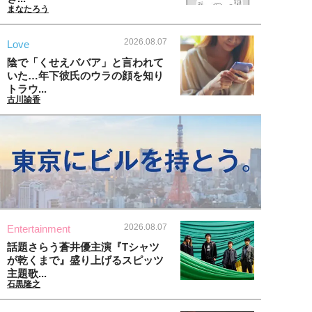
まなたろう
2026.08.07
Love
陰で「くせえババア」と言われて
いた…年下彼氏のウラの顔を知り
トラウ...
古川諭香
2026.08.07
Entertainment
話題さらう蒼井優主演『Tシャツ
が乾くまで』盛り上げるスピッツ
主題歌...
石黒隆之