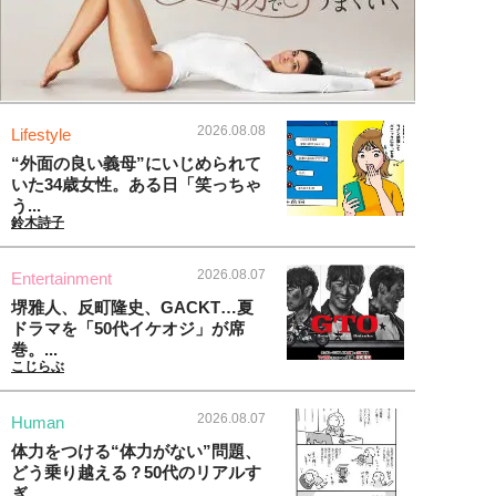
2026.08.08
Lifestyle
“外面の良い義母”にいじめられて
いた34歳女性。ある日「笑っちゃ
う...
鈴木詩子
2026.08.07
Entertainment
堺雅人、反町隆史、GACKT…夏
ドラマを「50代イケオジ」が席
巻。...
こじらぶ
2026.08.07
Human
体力をつける“体力がない”問題、
どう乗り越える？50代のリアルす
ぎ...