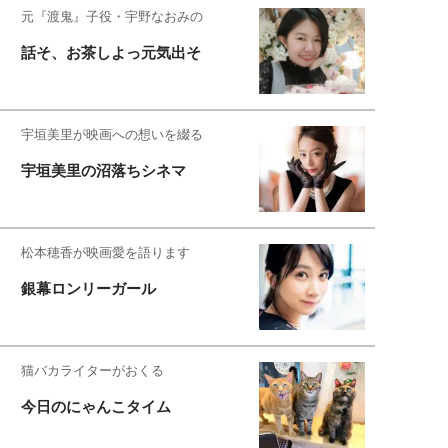
元『渡鬼』子役・宇野なおみの
話そ、お茶しよっ元気出そ
宇垣美里が映画への想いを綴る
宇垣美里の沼落ちシネマ
松本穂香が映画愛を語ります
銀幕ロンリーガール
猫バカライターがおくる
今日のにゃんこタイム