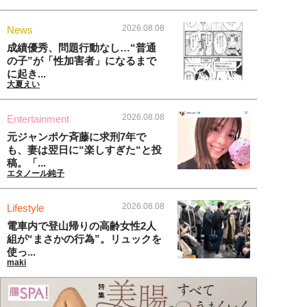
2026.08.08
News
成績優秀、問題行動なし…“普通
の子”が「性加害者」になるまで
に起き...
大夏えい
2026.08.08
Entertainment
元ジャンポケ斉藤に求刑7年で
も、妻は翌日に“楽しすぎた“と投
稿。「...
エタノール純子
2026.08.08
Lifestyle
電車内で登山帰りの高齢女性2人
組が“まさかの行為”。リュックを
使っ...
maki