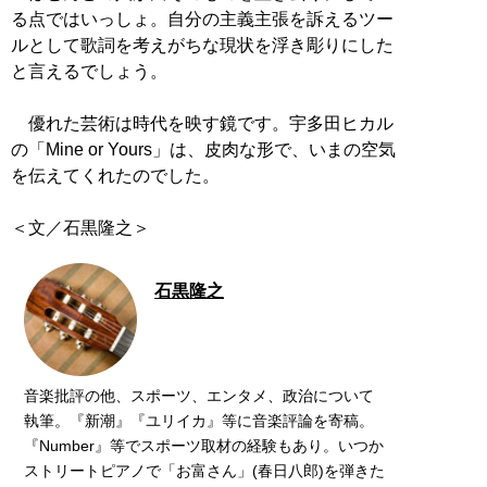
る点ではいっしょ。自分の主義主張を訴えるツー
ルとして歌詞を考えがちな現状を浮き彫りにした
と言えるでしょう。
優れた芸術は時代を映す鏡です。宇多田ヒカル
の「Mine or Yours」は、皮肉な形で、いまの空気
を伝えてくれたのでした。
＜文／石黒隆之＞
石黒隆之
音楽批評の他、スポーツ、エンタメ、政治について
執筆。『新潮』『ユリイカ』等に音楽評論を寄稿。
『Number』等でスポーツ取材の経験もあり。いつか
ストリートピアノで「お富さん」(春日八郎)を弾きた