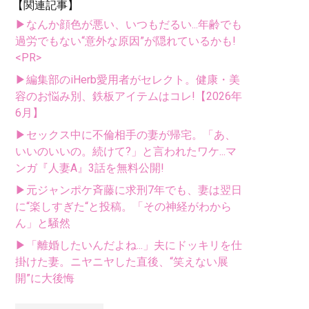
【関連記事】
▶なんか顔色が悪い、いつもだるい...年齢でも
過労でもない“意外な原因”が隠れているかも!
<PR>
▶編集部のiHerb愛用者がセレクト。健康・美
容のお悩み別、鉄板アイテムはコレ!【2026年
6月】
▶セックス中に不倫相手の妻が帰宅。「あ、
いいのいいの。続けて?」と言われたワケ...マ
ンガ『人妻A』3話を無料公開!
▶元ジャンポケ斉藤に求刑7年でも、妻は翌日
に“楽しすぎた“と投稿。「その神経がわから
ん」と騒然
▶「離婚したいんだよね...」夫にドッキリを仕
掛けた妻。ニヤニヤした直後、“笑えない展
開”に大後悔