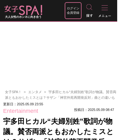
ログイン
会員登録
大人女性のホンネに向き合う
女子SPA！
エンタメ
宇多田ヒカル“夫婦別姓”歌詞が物議。賛否両
派ともおかしたミスとは？サザン「神宮外苑再開発反対」曲との違いも
更新日：2025.05.09 23:55
Entertainment
投稿日：2025.05.09 08:47
宇多田ヒカル“夫婦別姓”歌詞が物
議。賛否両派ともおかしたミスと