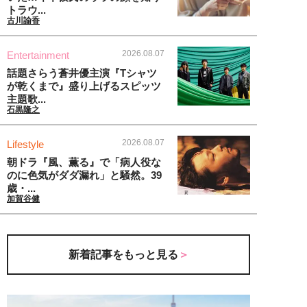
トラウ...
古川諭香
2026.08.07
Entertainment
話題さらう蒼井優主演『Tシャツ
が乾くまで』盛り上げるスピッツ
主題歌...
石黒隆之
2026.08.07
Lifestyle
朝ドラ『風、薫る』で「病人役な
のに色気がダダ漏れ」と騒然。39
歳・...
加賀谷健
新着記事をもっと見る