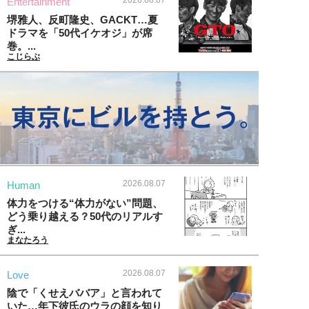
2026.08.07
Entertainment
堺雅人、反町隆史、GACKT…夏
ドラマを「50代イケオジ」が席
巻。...
こじらぶ
2026.08.07
Human
体力をつける“体力がない”問題、
どう乗り越える？50代のリアルす
ぎ...
まなたろう
2026.08.07
Love
陰で「くせえババア」と言われて
いた…年下彼氏のウラの顔を知り