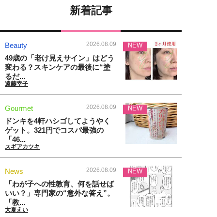
新着記事
2026.08.09
Beauty
NEW
49歳の「老け見えサイン」はどう
変わる？スキンケアの最後に“塗
るだ...
遠藤幸子
2026.08.09
Gourmet
NEW
ドンキを4軒ハシゴしてようやく
ゲット。321円でコスパ最強の
「46...
スギアカツキ
2026.08.09
News
NEW
「わが子への性教育、何を話せば
いい？」専門家の“意外な答え”。
「教...
大夏えい