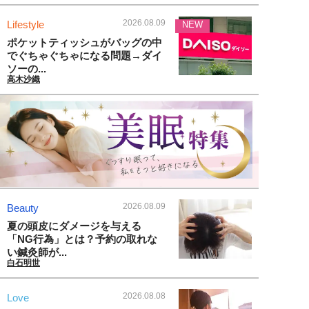
2026.08.09
Lifestyle
NEW
ポケットティッシュがバッグの中
でぐちゃぐちゃになる問題→ダイ
ソーの...
高木沙織
2026.08.09
Beauty
夏の頭皮にダメージを与える
「NG行為」とは？予約の取れな
い鍼灸師が...
白石明世
2026.08.08
Love