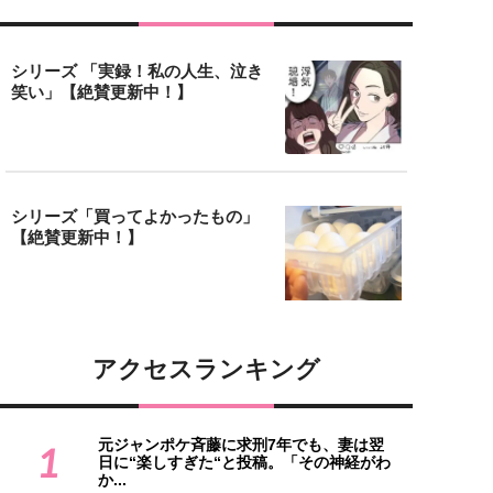
シリーズ 「実録！私の人生、泣き
笑い」【絶賛更新中！】
シリーズ「買ってよかったもの」
【絶賛更新中！】
アクセスランキング
元ジャンポケ斉藤に求刑7年でも、妻は翌
1
日に“楽しすぎた“と投稿。「その神経がわ
か...