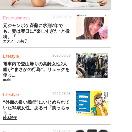
2026.08.08
Entertainment
元ジャンポケ斉藤に求刑7年で
も、妻は翌日に“楽しすぎた“と投
稿。「...
エタノール純子
2026.08.08
Lifestyle
電車内で登山帰りの高齢女性2人
組が“まさかの行為”。リュックを
使っ...
maki
2026.08.08
Lifestyle
“外面の良い義母”にいじめられて
いた34歳女性。ある日「笑っちゃ
う...
鈴木詩子