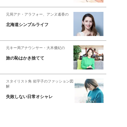
元局アナ・アラフォー、アンヌ遙香の
北海道シンプルライフ
元キー局アナウンサー・大木優紀の
旅の恥はかき捨てて
スタイリスト角 佑宇子のファッション図
解
失敗しない日常オシャレ
元『渡鬼』子役・宇野なおみの
話そ、お茶しよっ元気出そ