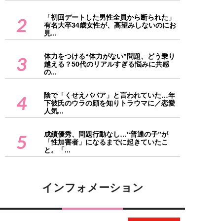
「初回デートした男性全員から断られた」
2
有名大卒34歳女性が、高望みしないのにお
見...
体力をつける“体力がない”問題、どう乗り
3
越える？50代のリアルすぎる悩みに共感
の...
陰で「くせえババア」と言われていた…年
4
下彼氏のウラの顔を知りトラウマに／恋愛
人気...
成績優秀、問題行動なし…“普通の子”が
5
「性加害者」になるまでに起きていたこ
と。「...
インフォメーション