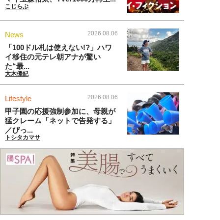
こじらぶ
2026.08.06
News
「100ドル札は使えない!?」ハワ
イ移住の元テレ朝アナが驚い
た“最...
大木優紀
2026.08.06
Lifestyle
甲子園の応援強制参加に、母親が
猛クレーム「ネットで告発する」
／びっ...
トシタカマサ