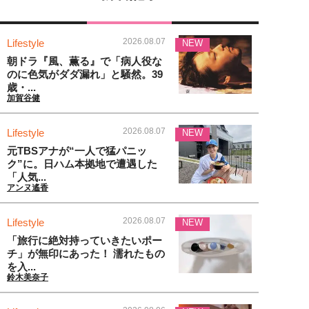
2026.08.07
Lifestyle
NEW
朝ドラ『風、薫る』で「病人役な
のに色気がダダ漏れ」と騒然。39
歳・...
加賀谷健
2026.08.07
Lifestyle
NEW
元TBSアナが“一人で猛パニッ
ク”に。日ハム本拠地で遭遇した
「人気...
アンヌ遙香
2026.08.07
Lifestyle
NEW
「旅行に絶対持っていきたいポー
チ」が無印にあった！ 濡れたもの
を入...
鈴木美奈子