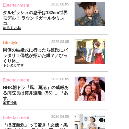
2026.08.05
Entertainment
ダルビッシュの息子は182cm世界
モデル！ ラウンドガールやミス
コ...
ゆるま 小林
2026.08.05
Lifestyle
同僚の結婚式に行ったら彼氏にバ
ッタリ！偶然が招いた縁？／びっ
くり体...
トシタカマサ
2026.08.05
Entertainment
NHK朝ドラ『風、薫る』の威厳あ
る病院長は筒井道隆（55）。『あ
す...
加賀谷健
2026.08.05
Entertainment
「ほぼ自炊」って驚き！女優・黒