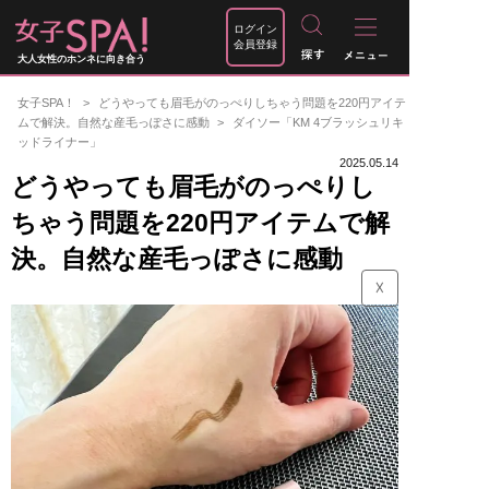
ログイン
会員登録
大人女性のホンネに向き合う
女子SPA！
どうやっても眉毛がのっぺりしちゃう問題を220円アイテ
ムで解決。自然な産毛っぽさに感動
ダイソー「KM 4ブラッシュリキ
ッドライナー」
2025.05.14
どうやっても眉毛がのっぺりし
ちゃう問題を220円アイテムで解
決。自然な産毛っぽさに感動
☓