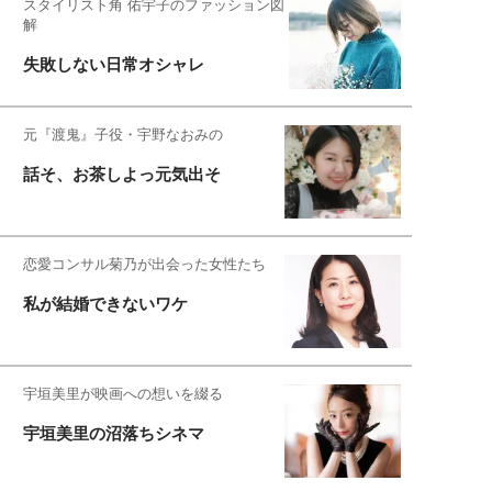
スタイリスト角 佑宇子のファッション図
解
失敗しない日常オシャレ
元『渡鬼』子役・宇野なおみの
話そ、お茶しよっ元気出そ
恋愛コンサル菊乃が出会った女性たち
私が結婚できないワケ
宇垣美里が映画への想いを綴る
宇垣美里の沼落ちシネマ