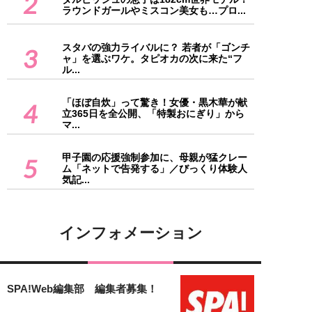
2
ラウンドガールやミスコン美女も…プロ...
スタバの強力ライバルに？ 若者が「ゴンチ
3
ャ」を選ぶワケ。タピオカの次に来た“フ
ル...
「ほぼ自炊」って驚き！女優・黒木華が献
4
立365日を全公開、「特製おにぎり」から
マ...
甲子園の応援強制参加に、母親が猛クレー
5
ム「ネットで告発する」／びっくり体験人
気記...
インフォメーション
SPA!Web編集部 編集者募集！