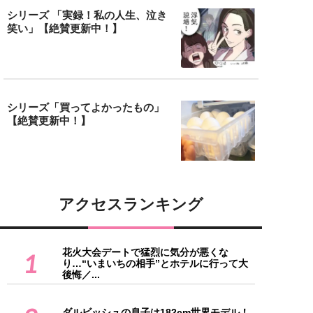
シリーズ 「実録！私の人生、泣き
笑い」【絶賛更新中！】
シリーズ「買ってよかったもの」
【絶賛更新中！】
アクセスランキング
花火大会デートで猛烈に気分が悪くな
1
り…“いまいちの相手”とホテルに行って大
後悔／...
ダルビッシュの息子は182cm世界モデル！