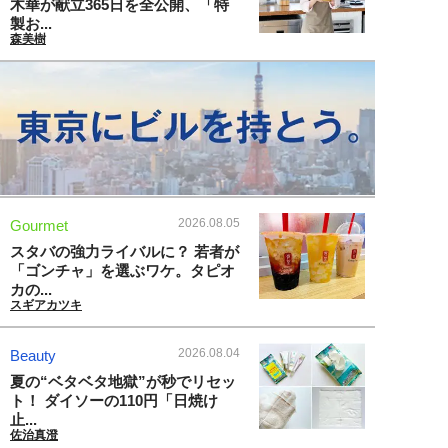
木華が献立365日を全公開、「特
製お...
森美樹
2026.08.05
Gourmet
スタバの強力ライバルに？ 若者が
「ゴンチャ」を選ぶワケ。タピオ
カの...
スギアカツキ
2026.08.04
Beauty
夏の“ベタベタ地獄”が秒でリセッ
ト！ ダイソーの110円「日焼け
止...
佐治真澄