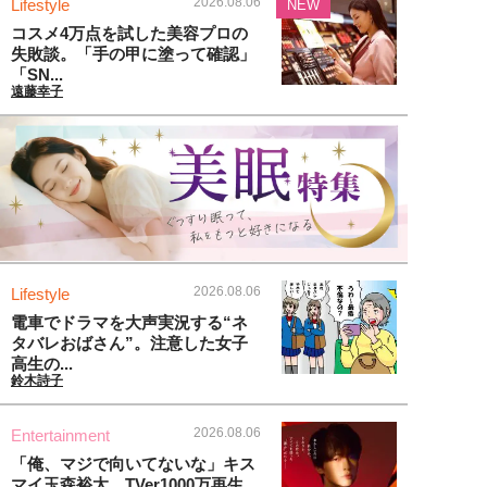
2026.08.06
Lifestyle
NEW
コスメ4万点を試した美容プロの
失敗談。「手の甲に塗って確認」
「SN...
遠藤幸子
2026.08.06
Lifestyle
電車でドラマを大声実況する“ネ
タバレおばさん”。注意した女子
高生の...
鈴木詩子
2026.08.06
Entertainment
「俺、マジで向いてないな」キス
マイ玉森裕太、TVer1000万再生...