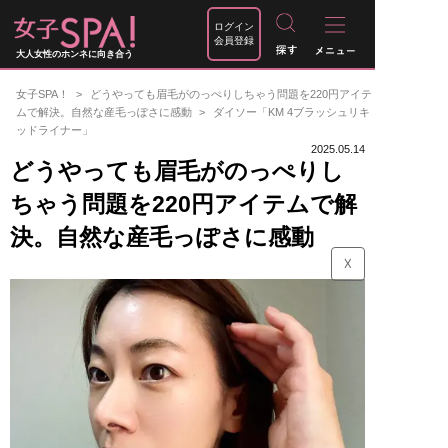
ログイン
会員登録
大人女性のホンネに向き合う
女子SPA！
どうやっても眉毛がのっぺりしちゃう問題を220円アイテ
ムで解決。自然な産毛っぽさに感動
ダイソー「KM 4ブラッシュリキ
ッドライナー」
2025.05.14
どうやっても眉毛がのっぺりし
ちゃう問題を220円アイテムで解
決。自然な産毛っぽさに感動
☓