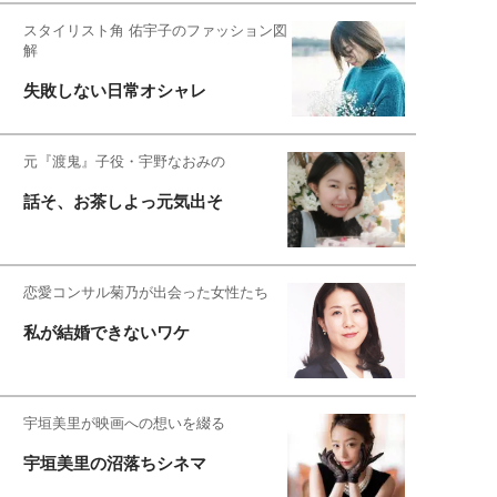
スタイリスト角 佑宇子のファッション図
解
失敗しない日常オシャレ
元『渡鬼』子役・宇野なおみの
話そ、お茶しよっ元気出そ
恋愛コンサル菊乃が出会った女性たち
私が結婚できないワケ
宇垣美里が映画への想いを綴る
宇垣美里の沼落ちシネマ