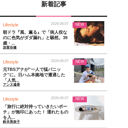
新着記事
2026.08.07
Lifestyle
NEW
朝ドラ『風、薫る』で「病人役な
のに色気がダダ漏れ」と騒然。39
歳・...
加賀谷健
2026.08.07
Lifestyle
NEW
元TBSアナが“一人で猛パニッ
ク”に。日ハム本拠地で遭遇した
「人気...
アンヌ遙香
2026.08.07
Lifestyle
NEW
「旅行に絶対持っていきたいポー
チ」が無印にあった！ 濡れたもの
を入...
鈴木美奈子