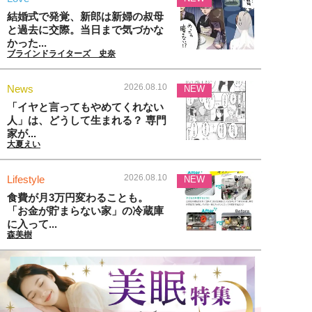
結婚式で発覚、新郎は新婦の叔母
と過去に交際。当日まで気づかな
かった...
ブラインドライターズ 史奈
2026.08.10
News
NEW
「イヤと言ってもやめてくれない
人」は、どうして生まれる？ 専門
家が...
大夏えい
2026.08.10
Lifestyle
NEW
食費が月3万円変わることも。
「お金が貯まらない家」の冷蔵庫
に入って...
森美樹