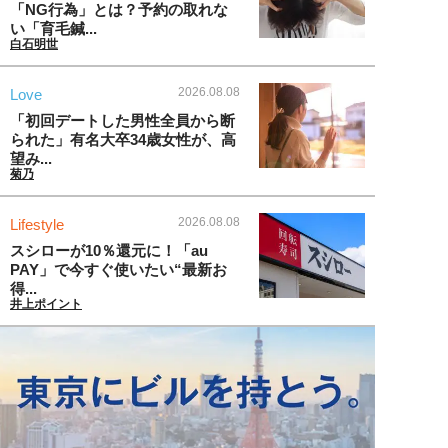
「NG行為」とは？予約の取れな
い「育毛鍼...
白石明世
2026.08.08
Love
「初回デートした男性全員から断
られた」有名大卒34歳女性が、高
望み...
菊乃
2026.08.08
Lifestyle
スシローが10％還元に！「au
PAY」で今すぐ使いたい“最新お
得...
井上ポイント