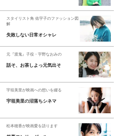
スタイリスト角 佑宇子のファッション図
解
失敗しない日常オシャレ
元『渡鬼』子役・宇野なおみの
話そ、お茶しよっ元気出そ
宇垣美里が映画への想いを綴る
宇垣美里の沼落ちシネマ
松本穂香が映画愛を語ります