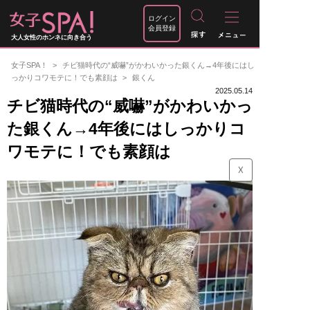
ログイン
会員登録
大人女性のホンネに向き合う
女子SPA！
チビ猫時代の“威嚇”がかわいかった銀くん→4年後にはし
っかりコワモテに！でも素顔は
銀くん
2025.05.14
チビ猫時代の“威嚇”がかわいかっ
た銀くん→4年後にはしっかりコ
ワモテに！でも素顔は
☓