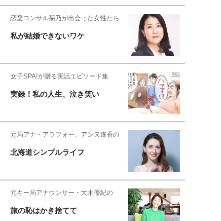
恋愛コンサル菊乃が出会った女性たち
私が結婚できないワケ
女子SPA!が贈る実話エピソード集
実録！私の人生、泣き笑い
元局アナ・アラフォー、アンヌ遙香の
北海道シンプルライフ
元キー局アナウンサー・大木優紀の
旅の恥はかき捨てて