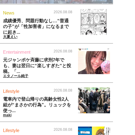
2026.08.08
News
成績優秀、問題行動なし…“普通
の子”が「性加害者」になるまで
に起き...
大夏えい
2026.08.08
Entertainment
元ジャンポケ斉藤に求刑7年で
も、妻は翌日に“楽しすぎた“と投
稿。「...
エタノール純子
2026.08.08
Lifestyle
電車内で登山帰りの高齢女性2人
組が“まさかの行為”。リュックを
使っ...
maki
2026.08.08
Lifestyle