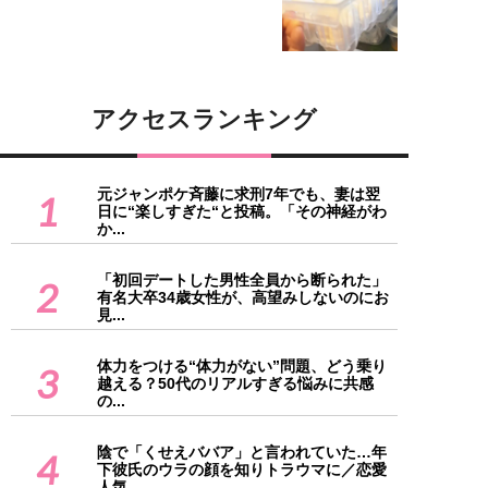
アクセスランキング
元ジャンポケ斉藤に求刑7年でも、妻は翌
1
日に“楽しすぎた“と投稿。「その神経がわ
か...
「初回デートした男性全員から断られた」
2
有名大卒34歳女性が、高望みしないのにお
見...
体力をつける“体力がない”問題、どう乗り
3
越える？50代のリアルすぎる悩みに共感
の...
陰で「くせえババア」と言われていた…年
4
下彼氏のウラの顔を知りトラウマに／恋愛
人気...