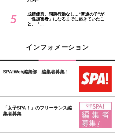
成績優秀、問題行動なし…“普通の子”が
5
「性加害者」になるまでに起きていたこ
と。「...
インフォメーション
SPA!Web編集部 編集者募集！
「女子SPA！」のフリーランス編
集者募集