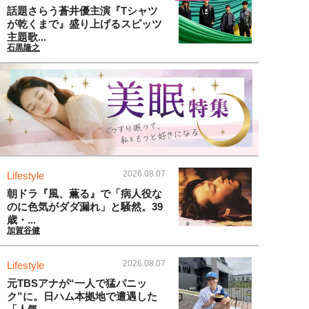
話題さらう蒼井優主演『Tシャツ
が乾くまで』盛り上げるスピッツ
主題歌...
石黒隆之
2026.08.07
Lifestyle
朝ドラ『風、薫る』で「病人役な
のに色気がダダ漏れ」と騒然。39
歳・...
加賀谷健
2026.08.07
Lifestyle
元TBSアナが“一人で猛パニッ
ク”に。日ハム本拠地で遭遇した