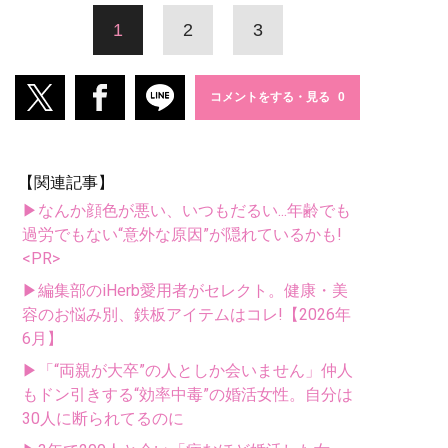
1
2
3
コメントをする・見る
【関連記事】
▶なんか顔色が悪い、いつもだるい...年齢でも
過労でもない“意外な原因”が隠れているかも!
<PR>
▶編集部のiHerb愛用者がセレクト。健康・美
容のお悩み別、鉄板アイテムはコレ!【2026年
6月】
▶「“両親が大卒”の人としか会いません」仲人
もドン引きする“効率中毒”の婚活女性。自分は
30人に断られてるのに