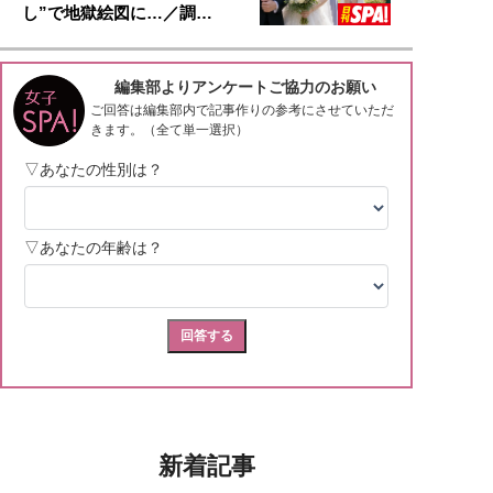
し”で地獄絵図に…／調…
新着記事