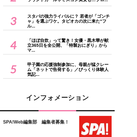
スタバの強力ライバルに？ 若者が「ゴンチ
3
ャ」を選ぶワケ。タピオカの次に来た“フ
ル...
「ほぼ自炊」って驚き！女優・黒木華が献
4
立365日を全公開、「特製おにぎり」から
マ...
甲子園の応援強制参加に、母親が猛クレー
5
ム「ネットで告発する」／びっくり体験人
気記...
インフォメーション
SPA!Web編集部 編集者募集！