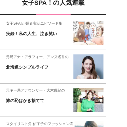
女子SPA！の人気連載
女子SPA!が贈る実話エピソード集
実録！私の人生、泣き笑い
元局アナ・アラフォー、アンヌ遙香の
北海道シンプルライフ
元キー局アナウンサー・大木優紀の
旅の恥はかき捨てて
スタイリスト角 佑宇子のファッション図