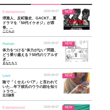
2026.08.07
Entertainment
NEW
堺雅人、反町隆史、GACKT…夏
ドラマを「50代イケオジ」が席
巻。...
こじらぶ
2026.08.07
Human
NEW
体力をつける“体力がない”問題、
どう乗り越える？50代のリアルす
ぎ...
まなたろう
2026.08.07
Love
NEW
陰で「くせえババア」と言われて
いた…年下彼氏のウラの顔を知り
トラウ...
古川諭香
2026.08.07
Entertainment
NEW