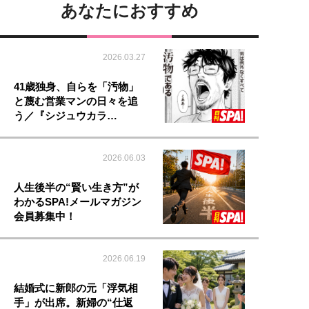
あなたにおすすめ
2026.03.27
41歳独身、自らを「汚物」
と蔑む営業マンの日々を追
う／『シジュウカラ…
2026.06.03
人生後半の“賢い生き方”が
わかるSPA!メールマガジン
会員募集中！
2026.06.19
結婚式に新郎の元「浮気相
手」が出席。新婦の“仕返