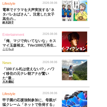
2026.08.06
Lifestyle
電車でドラマを大声実況する“ネ
タバレおばさん”。注意した女子
高生の...
鈴木詩子
2026.08.06
Entertainment
「俺、マジで向いてないな」キス
マイ玉森裕太、TVer1000万再生...
こじらぶ
2026.08.06
News
「100ドル札は使えない!?」ハワ
イ移住の元テレ朝アナが驚い
た“最...
大木優紀
2026.08.06
Lifestyle
甲子園の応援強制参加に、母親が
猛クレーム「ネットで告発する」