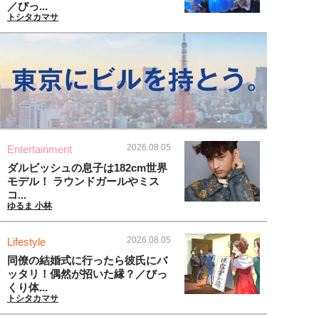
／びっ...
トシタカマサ
2026.08.05
Entertainment
ダルビッシュの息子は182cm世界
モデル！ ラウンドガールやミス
コ...
ゆるま 小林
2026.08.05
Lifestyle
同僚の結婚式に行ったら彼氏にバ
ッタリ！偶然が招いた縁？／びっ
くり体...
トシタカマサ