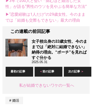
▶3年で200人と会い「病むほど婚活した女
性」が語る“男性のウソを見やぶる簡単な方法”
▶“恋愛経験は1人だけ”の29歳女性。今のまま
では「結婚も交際もできない」最大の理由
この連載の前回記事
女子校出身の33歳女性、今のま
までは「絶対に結婚できない」
納得の理由。“ポーチ”を見れば
すぐ分かる
2025.05.31
最初の記事
前の記事
次の記事
私が結婚できないワケの一覧へ
婚活