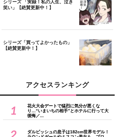
シリーズ 「実録！私の人生、泣き
笑い」【絶賛更新中！】
シリーズ「買ってよかったもの」
【絶賛更新中！】
アクセスランキング
花火大会デートで猛烈に気分が悪くな
1
り…“いまいちの相手”とホテルに行って大
後悔／...
2
ダルビッシュの息子は182cm世界モデル！
ラウンドガールやミスコン美女も…プロ...