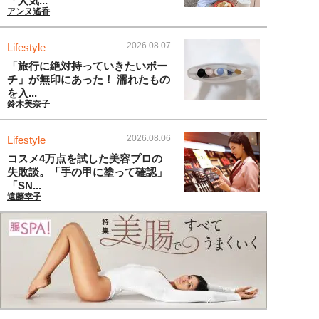
「人気...
アンヌ遙香
2026.08.07
Lifestyle
「旅行に絶対持っていきたいポー
チ」が無印にあった！ 濡れたもの
を入...
鈴木美奈子
2026.08.06
Lifestyle
コスメ4万点を試した美容プロの
失敗談。「手の甲に塗って確認」
「SN...
遠藤幸子