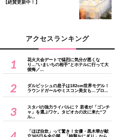
【絶賛更新中！】
アクセスランキング
花火大会デートで猛烈に気分が悪くな
1
り…“いまいちの相手”とホテルに行って大
後悔／...
2
ダルビッシュの息子は182cm世界モデル！
ラウンドガールやミスコン美女も…プロ...
スタバの強力ライバルに？ 若者が「ゴンチ
3
ャ」を選ぶワケ。タピオカの次に来た“フ
ル...
「ほぼ自炊」って驚き！女優・黒木華が献
4
立365日を全公開、「特製おにぎり」から