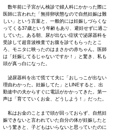
数年前に子宮がん検診で婦人科にかかった際に
医師に言われた「無排卵状態なので自然妊娠は難
しい」という言葉と、一般的には妊娠しづらくな
ってくる37歳という年齢もあり、避妊せずに過ご
していた。ある朝、尿が出ない症状で泌尿器科を
受診して超音波検査でお腹を診てもらったとこ
ろ、モニタに映ったのはまさかの赤ちゃん。医師
は「妊娠してるじゃないですか！」と驚き、私も
頭が真っ白になった。
泌尿器科を出て慌てて夫に「おしっこが出ない
理由わかった。妊娠してた」とLINEすると、出
勤途中の夫からすぐに電話がかかってきた。第一
声は「育てていくお金、どうしよう！」だった。
私はお金のことまで頭が回っておらず、自然妊
娠できないと言われていた自分の体が妊娠したと
いう驚きと、子どもはいらないと思っていたのに