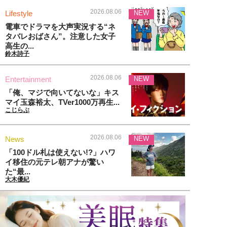
2026.08.06
Lifestyle
NEW
電車でドラマを大声実況する“ネ
タバレおばさん”。注意した女子
高生の...
鈴木詩子
2026.08.06
Entertainment
NEW
「俺、マジで向いてないな」キス
マイ玉森裕太、TVer1000万再生...
こじらぶ
2026.08.06
News
NEW
「100ドル札は使えない!?」ハワ
イ移住の元テレ朝アナが驚い
た“最...
大木優紀