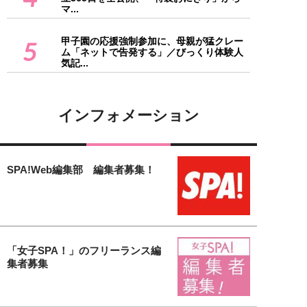
マ...
甲子園の応援強制参加に、母親が猛クレー
5
ム「ネットで告発する」／びっくり体験人
気記...
インフォメーション
SPA!Web編集部 編集者募集！
「女子SPA！」のフリーランス編
集者募集