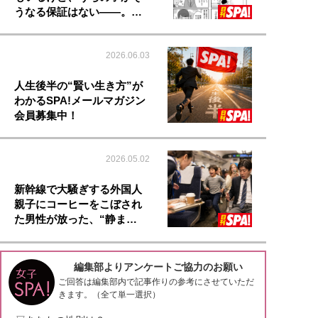
うなる保証はない――。…
2026.06.03
人生後半の“賢い生き方”が
わかるSPA!メールマガジン
会員募集中！
2026.05.02
新幹線で大騒ぎする外国人
親子にコーヒーをこぼされ
た男性が放った、“静ま…