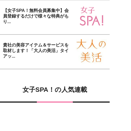
【女子SPA！無料会員募集中】会
員登録するだけで様々な特典がも
り...
貴社の美容アイテム＆サービスを
取材します！「大人の美活」タイ
アッ...
女子SPA！の人気連載
女子SPA!が贈る実話エピソード集
実録！私の人生、泣き笑い