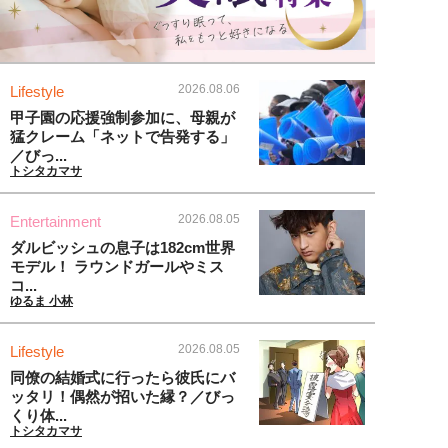
2026.08.06
Lifestyle
甲子園の応援強制参加に、母親が
猛クレーム「ネットで告発する」
／びっ...
トシタカマサ
2026.08.05
Entertainment
ダルビッシュの息子は182cm世界
モデル！ ラウンドガールやミス
コ...
ゆるま 小林
2026.08.05
Lifestyle
同僚の結婚式に行ったら彼氏にバ
ッタリ！偶然が招いた縁？／びっ
くり体...
トシタカマサ