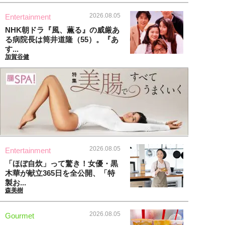
2026.08.05
Entertainment
NHK朝ドラ『風、薫る』の威厳あ
る病院長は筒井道隆（55）。『あ
す...
加賀谷健
2026.08.05
Entertainment
「ほぼ自炊」って驚き！女優・黒
木華が献立365日を全公開、「特
製お...
森美樹
2026.08.05
Gourmet