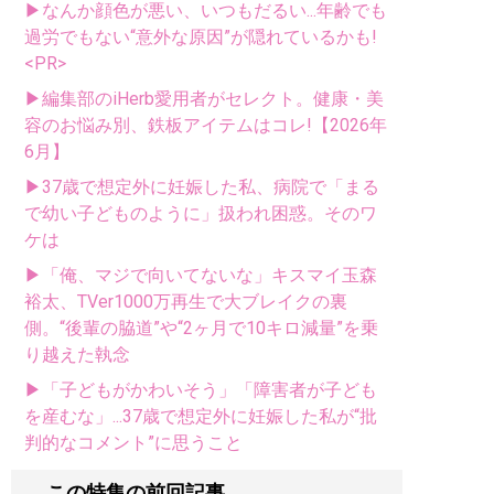
▶なんか顔色が悪い、いつもだるい...年齢でも
過労でもない“意外な原因”が隠れているかも!
<PR>
▶編集部のiHerb愛用者がセレクト。健康・美
容のお悩み別、鉄板アイテムはコレ!【2026年
6月】
▶37歳で想定外に妊娠した私、病院で「まる
で幼い子どものように」扱われ困惑。そのワ
ケは
▶「俺、マジで向いてないな」キスマイ玉森
裕太、TVer1000万再生で大ブレイクの裏
側。“後輩の脇道”や“2ヶ月で10キロ減量”を乗
り越えた執念
▶「子どもがかわいそう」「障害者が子ども
を産むな」...37歳で想定外に妊娠した私が“批
判的なコメント”に思うこと
この特集の前回記事