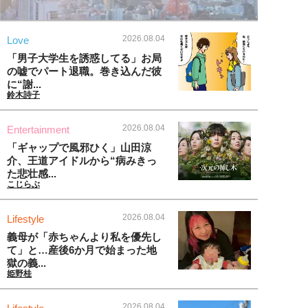
2026.08.04
Love
「男子大学生を誘惑してる」お局
の嘘でパート退職。巻き込んだ彼
に“謝...
鈴木詩子
2026.08.04
Entertainment
「ギャップで風邪ひく」山田涼
介、王道アイドルから“病みきっ
た悲壮感...
こじらぶ
2026.08.04
Lifestyle
義母が「赤ちゃんより私を優先し
て」と…産後6か月で始まった地
獄の義...
姫野桂
2026.08.04