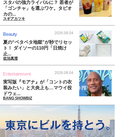
スタバの強力ライバルに？ 若者が
「ゴンチャ」を選ぶワケ。タピオ
カの...
スギアカツキ
2026.08.04
Beauty
夏の“ベタベタ地獄”が秒でリセッ
ト！ ダイソーの110円「日焼け
止...
佐治真澄
2026.08.04
Entertainment
実写版『モアナ』が「コントの衣
装みたい」と大炎上も…マウイ役
ドウェ...
BANG SHOWBIZ