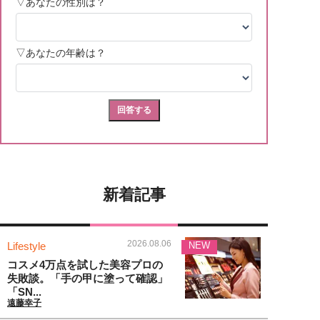
新着記事
2026.08.06
Lifestyle
NEW
コスメ4万点を試した美容プロの
失敗談。「手の甲に塗って確認」
「SN...
遠藤幸子