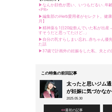
▶なんか顔色が悪い、いつもだるい...年
<PR>
▶編集部のiHerb愛用者がセレクト。健
月】
▶精神薬を1日20錠飲んでいた私が出
すそうだと思ってたけど...」
▶自分の乳すらしまい忘れ...赤ちゃん優
た話
▶37歳で計画外の妊娠をした私、夫との
この特集の前回記事
太ったと思いジム通
が妊娠に気づかなか
2025.05.30
最初の記事