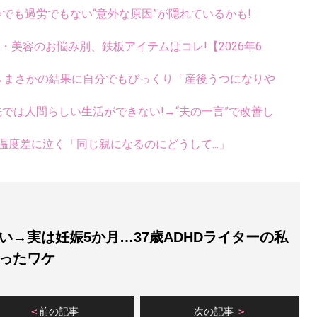
齢でも過労でもない“意外な原因”が隠れているかも!
康・美容のお悩み別、鉄板アイテムはコレ!【2026年6
産→まさかの結果に自分でもびっくり「産後うつになりや
先では人間らしい生活ができない!→“夫の一言”で改善し
温度差に泣く「同じ親になるのにどうして...」
い→実は妊娠5か月…37歳ADHDライターの私
ったワケ
前の記事
次の記事