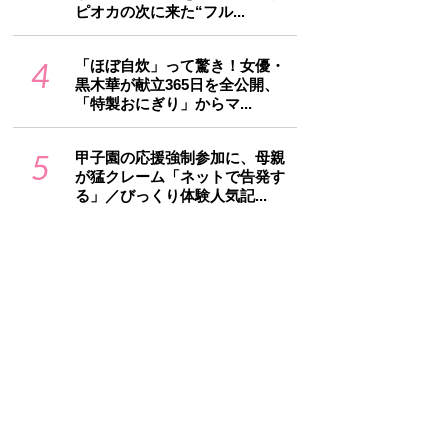
ピオカの次に来た“フル...
4
「ほぼ自炊」って驚き！女優・
黒木華が献立365日を全公開、
「特製おにぎり」からマ...
5
甲子園の応援強制参加に、母親
が猛クレーム「ネットで告発す
る」／びっくり体験人気記...