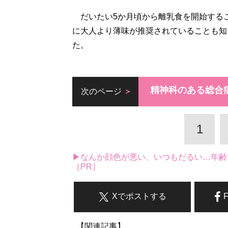
だいたい5か月頃から離乳食を開始するこ
に大人より薄味が推奨されていることも知
た。
精神科のある総合
次のページ
1
▶なんか顔色が悪い、いつもだるい…年齢
［PR］
Xでポストする
【関連記事】