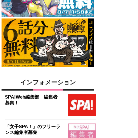
インフォメーション
SPA!Web編集部 編集者
募集！
「女子SPA！」のフリーラ
ンス編集者募集