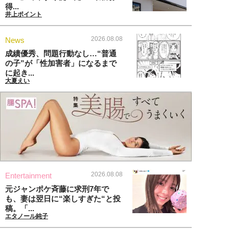
得...
井上ポイント
2026.08.08
News
成績優秀、問題行動なし…“普通
の子”が「性加害者」になるまで
に起き...
大夏えい
2026.08.08
Entertainment
元ジャンポケ斉藤に求刑7年で
も、妻は翌日に“楽しすぎた“と投
稿。「...
エタノール純子