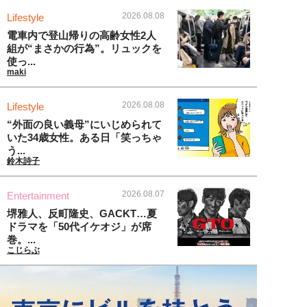
2026.08.08
Lifestyle
電車内で登山帰りの高齢女性2人
組が“まさかの行為”。リュックを
使っ...
maki
2026.08.08
Lifestyle
“外面の良い義母”にいじめられて
いた34歳女性。ある日「笑っちゃ
う...
鈴木詩子
2026.08.07
Entertainment
堺雅人、反町隆史、GACKT…夏
ドラマを「50代イケオジ」が席
巻。...
こじらぶ