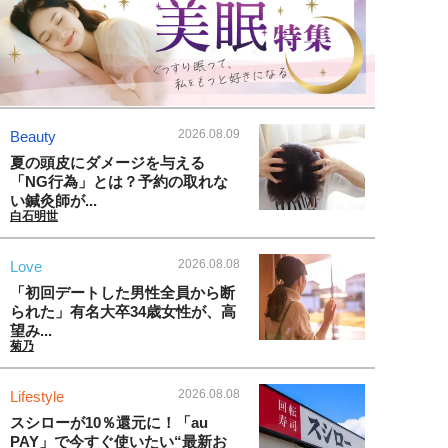
2026.08.09
Beauty
夏の頭皮にダメージを与える
「NG行為」とは？予約の取れな
い鍼灸師が...
白石明世
2026.08.08
Love
「初回デートした男性全員から断
られた」有名大卒34歳女性が、高
望み...
菊乃
2026.08.08
Lifestyle
スシローが10％還元に！「au
PAY」で今すぐ使いたい“最新お