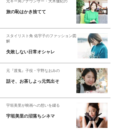
元キー局アナウンサー・大木優紀の
旅の恥はかき捨てて
スタイリスト角 佑宇子のファッション図
解
失敗しない日常オシャレ
元『渡鬼』子役・宇野なおみの
話そ、お茶しよっ元気出そ
宇垣美里が映画への想いを綴る
宇垣美里の沼落ちシネマ