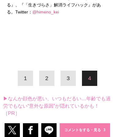
る』、『「生きづらさ」解消ライフハック』があ
る。Twitter：
@himeno_kei
1
2
3
4
▶なんか顔色が悪い、いつもだるい…年齢でも過
労でもない“意外な原因”が隠れているかも！
［PR］
コメントをする・見る