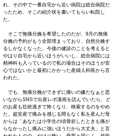
れ、その中で一番自宅から近い病院は総合病院だ
ったため、そこの紹介状を書いてもらい転院し
た。
そこで無痛分娩を希望したのだが、9月の無痛
分娩の予約がもう全部埋まっており、自然分娩す
るしかなくなった。今後の健診のことを考えると
やはり自宅から近いほうがいいし、総合病院には
精神科も入っているので私の場合はそのほうが安
心ではないかと最初にかかった産婦人科医から言
われた。
でも、無痛分娩ができずに痛いの嫌だなぁと思
いながらSNSで出産レポ漫画を読んでいたら、ど
のお産も壮絶過ぎて怖くなり、検索するのをやめ
た。超安産で痛みを感じる間もなく私を産んだ母
からは「あなたは小学生の頃骨折したときも痛が
らなかったし痛みに強いほうだから大丈夫」と言
われたものの、やはり怖い。母親と同じく、超安