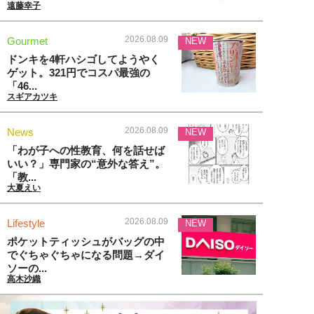
遠藤幸子
2026.08.09
Gourmet
NEW
ドンキを4軒ハシゴしてようやく
ゲット。321円でコスパ最強の
「46...
スギアカツキ
2026.08.09
News
NEW
「わが子への性教育、何を話せば
いい？」専門家の“意外な答え”。
「教...
大夏えい
2026.08.09
Lifestyle
NEW
ポケットティッシュがバッグの中
でぐちゃぐちゃになる問題→ダイ
ソーの...
高木沙織