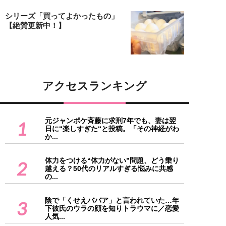
シリーズ「買ってよかったもの」
【絶賛更新中！】
アクセスランキング
元ジャンポケ斉藤に求刑7年でも、妻は翌
1
日に“楽しすぎた“と投稿。「その神経がわ
か...
体力をつける“体力がない”問題、どう乗り
2
越える？50代のリアルすぎる悩みに共感
の...
陰で「くせえババア」と言われていた…年
3
下彼氏のウラの顔を知りトラウマに／恋愛
人気...