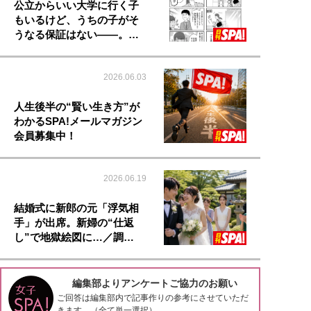
公立からいい大学に行く子
もいるけど、うちの子がそ
うなる保証はない――。…
2026.06.03
人生後半の“賢い生き方”が
わかるSPA!メールマガジン
会員募集中！
2026.06.19
結婚式に新郎の元「浮気相
手」が出席。新婦の“仕返
し”で地獄絵図に…／調…