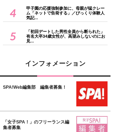
甲子園の応援強制参加に、母親が猛クレー
4
ム「ネットで告発する」／びっくり体験人
気記...
「初回デートした男性全員から断られた」
5
有名大卒34歳女性が、高望みしないのにお
見...
インフォメーション
SPA!Web編集部 編集者募集！
「女子SPA！」のフリーランス編
集者募集