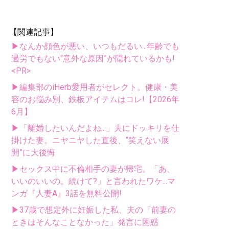
【関連記事】
▶なんか顔色が悪い、いつもだるい...年齢でも
過労でもない“意外な原因”が隠れているかも!
<PR>
▶編集部のiHerb愛用者がセレクト。健康・美
容のお悩み別、鉄板アイテムはコレ!【2026年
6月】
▶「離婚したいんだよね...」夫にドッキリを仕
掛けた妻。ニヤニヤした直後、“笑えない展
開”に大後悔
▶セックス中に不倫相手の妻が帰宅。「あ、
いいのいいの。続けて?」と言われたワケ...マ
ンガ『人妻A』3話を無料公開!
▶37歳で想定外に妊娠した私、夫の「前妻の
ときはそんなことなかった」発言に困惑