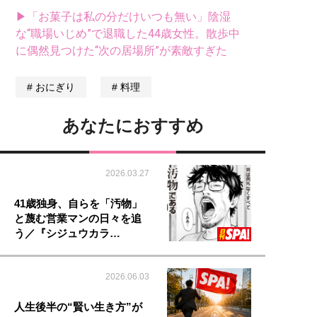
▶「お菓子は私の分だけいつも無い」陰湿
な“職場いじめ”で退職した44歳女性。散歩中
に偶然見つけた“次の居場所”が素敵すぎた
おにぎり
料理
あなたにおすすめ
2026.03.27
41歳独身、自らを「汚物」
と蔑む営業マンの日々を追
う／『シジュウカラ…
2026.06.03
人生後半の“賢い生き方”が