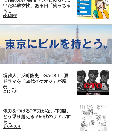
いた34歳女性。ある日「笑っちゃ
う...
鈴木詩子
堺雅人、反町隆史、GACKT…夏
ドラマを「50代イケオジ」が席
巻。...
こじらぶ
体力をつける“体力がない”問題、
どう乗り越える？50代のリアルす
ぎ...
まなたろう