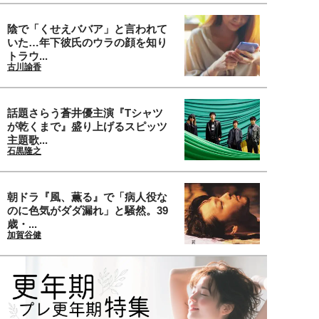
陰で「くせえババア」と言われて
いた…年下彼氏のウラの顔を知り
トラウ...
古川諭香
話題さらう蒼井優主演『Tシャツ
が乾くまで』盛り上げるスピッツ
主題歌...
石黒隆之
朝ドラ『風、薫る』で「病人役な
のに色気がダダ漏れ」と騒然。39
歳・...
加賀谷健