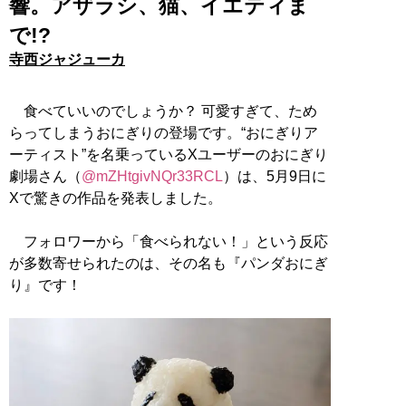
響。アザラシ、猫、イエティま
で!?
寺西ジャジューカ
食べていいのでしょうか？ 可愛すぎて、ため
らってしまうおにぎりの登場です。“おにぎりア
ーティスト”を名乗っているXユーザーのおにぎり
劇場さん（
@mZHtgivNQr33RCL
）は、5月9日に
Xで驚きの作品を発表しました。
フォロワーから「食べられない！」という反応
が多数寄せられたのは、その名も『パンダおにぎ
り』です！