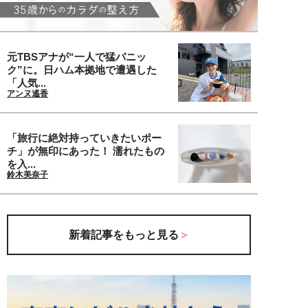
元TBSアナが“一人で猛パニッ
ク”に。日ハム本拠地で遭遇した
「人気...
アンヌ遙香
「旅行に絶対持っていきたいポー
チ」が無印にあった！ 濡れたもの
を入...
鈴木美奈子
新着記事をもっと見る