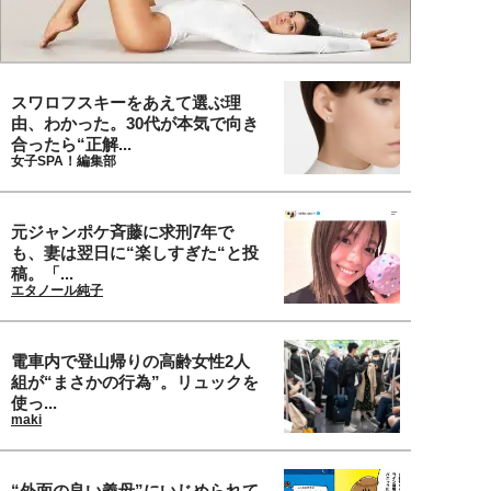
スワロフスキーをあえて選ぶ理
由、わかった。30代が本気で向き
合ったら“正解...
女子SPA！編集部
元ジャンポケ斉藤に求刑7年で
も、妻は翌日に“楽しすぎた“と投
稿。「...
エタノール純子
電車内で登山帰りの高齢女性2人
組が“まさかの行為”。リュックを
使っ...
maki
“外面の良い義母”にいじめられて