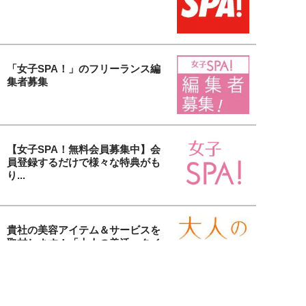
「女子SPA！」のフリーランス編
集者募集
【女子SPA！無料会員募集中】会
員登録するだけで様々な特典がも
り...
貴社の美容アイテム＆サービスを
取材します！「大人の美活」タイ
アッ...