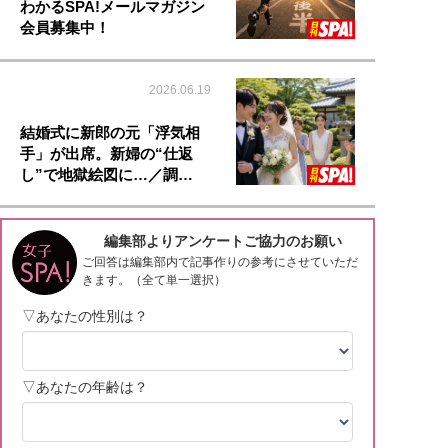
わかるSPA!メールマガジン
会員募集中！
2026.06.19
結婚式に新郎の元「浮気相
手」が出席。新婦の“仕返
し”で地獄絵図に…／調…