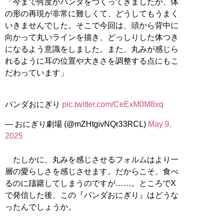
「今まで何度かパンダをつくってきましたが、体
の形の再現が非常に難しくて、どうしてもうまく
いきませんでした。そこで今回は、頭から背中に
向かって丸いラインを描き、どっしりした体つき
になるよう意識をしました。また、丸みが感じら
れるように耳の位置や大きさを調整する点にもこ
だわっています」
パンダおにぎり
pic.twitter.com/CeExM0M8xq
— おにぎり劇場 (@mZHtgivNQr33RCL)
May 9,
2025
たしかに、丸みを感じさせるフォルムはより一
層の愛らしさを感じさせます。だからこそ、食べ
るのに躊躇してしまうのですが……。ところでX
で発信した後、この『パンダおにぎり』はどうな
ったんでしょうか。