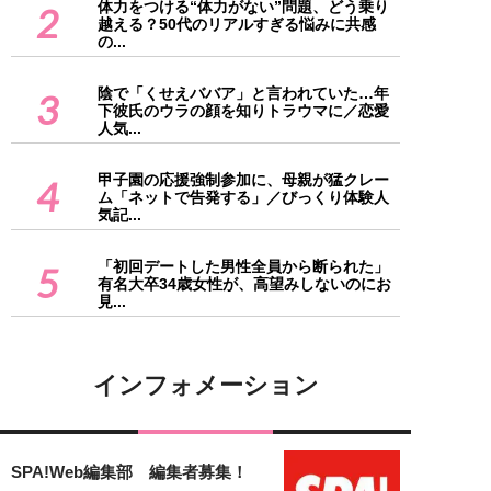
体力をつける“体力がない”問題、どう乗り
2
越える？50代のリアルすぎる悩みに共感
の...
陰で「くせえババア」と言われていた…年
3
下彼氏のウラの顔を知りトラウマに／恋愛
人気...
甲子園の応援強制参加に、母親が猛クレー
4
ム「ネットで告発する」／びっくり体験人
気記...
「初回デートした男性全員から断られた」
5
有名大卒34歳女性が、高望みしないのにお
見...
インフォメーション
SPA!Web編集部 編集者募集！