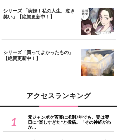
シリーズ 「実録！私の人生、泣き
笑い」【絶賛更新中！】
シリーズ「買ってよかったもの」
【絶賛更新中！】
アクセスランキング
元ジャンポケ斉藤に求刑7年でも、妻は翌
1
日に“楽しすぎた“と投稿。「その神経がわ
か...