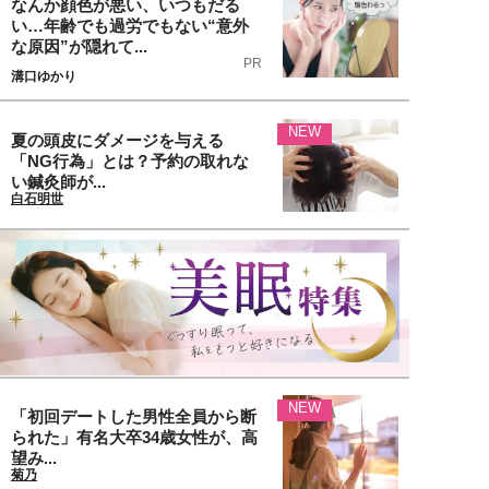
なんか顔色が悪い、いつもだる
い…年齢でも過労でもない“意外
な原因”が隠れて...
PR
溝口ゆかり
NEW
夏の頭皮にダメージを与える
「NG行為」とは？予約の取れな
い鍼灸師が...
白石明世
NEW
「初回デートした男性全員から断
られた」有名大卒34歳女性が、高
望み...
菊乃