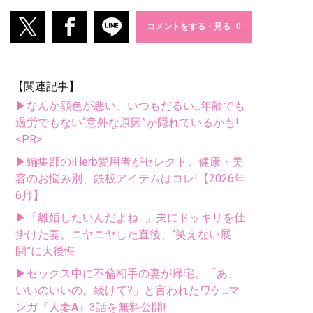
コメントをする・見る
【関連記事】
▶なんか顔色が悪い、いつもだるい...年齢でも
過労でもない“意外な原因”が隠れているかも!
<PR>
▶編集部のiHerb愛用者がセレクト。健康・美
容のお悩み別、鉄板アイテムはコレ!【2026年
6月】
▶「離婚したいんだよね...」夫にドッキリを仕
掛けた妻。ニヤニヤした直後、“笑えない展
開”に大後悔
▶セックス中に不倫相手の妻が帰宅。「あ、
いいのいいの。続けて?」と言われたワケ...マ
ンガ『人妻A』3話を無料公開!