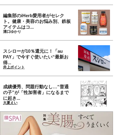
編集部のiHerb愛用者がセレク
ト。健康・美容のお悩み別、鉄板
アイテムはコ...
溝口ゆかり
スシローが10％還元に！「au
PAY」で今すぐ使いたい“最新お
得...
井上ポイント
成績優秀、問題行動なし…“普通
の子”が「性加害者」になるまで
に起き...
大夏えい