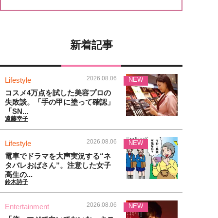
新着記事
2026.08.06
Lifestyle
NEW
コスメ4万点を試した美容プロの
失敗談。「手の甲に塗って確認」
「SN...
遠藤幸子
2026.08.06
Lifestyle
NEW
電車でドラマを大声実況する“ネ
タバレおばさん”。注意した女子
高生の...
鈴木詩子
2026.08.06
Entertainment
NEW