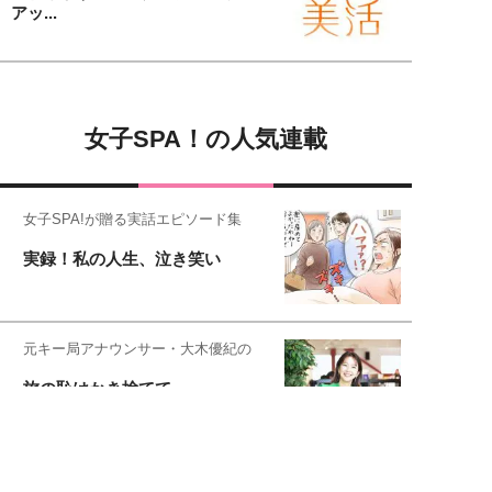
アッ...
女子SPA！の人気連載
女子SPA!が贈る実話エピソード集
実録！私の人生、泣き笑い
元キー局アナウンサー・大木優紀の
旅の恥はかき捨てて
スタイリスト角 佑宇子のファッション図