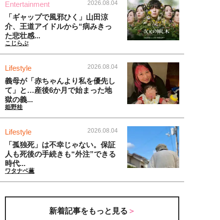
2026.08.04
Entertainment
「ギャップで風邪ひく」山田涼
介、王道アイドルから“病みきっ
た悲壮感...
こじらぶ
2026.08.04
Lifestyle
義母が「赤ちゃんより私を優先し
て」と…産後6か月で始まった地
獄の義...
姫野桂
2026.08.04
Lifestyle
「孤独死」は不幸じゃない。保証
人も死後の手続きも“外注”できる
時代...
ワタナベ薫
新着記事をもっと見る