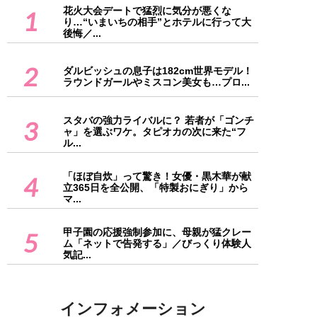
花火大会デートで猛烈に気分が悪くな
1
り…“いまいちの相手”とホテルに行って大
後悔／...
2
ダルビッシュの息子は182cm世界モデル！
ラウンドガールやミスコン美女も…プロ...
スタバの強力ライバルに？ 若者が「ゴンチ
3
ャ」を選ぶワケ。タピオカの次に来た“フ
ル...
「ほぼ自炊」って驚き！女優・黒木華が献
4
立365日を全公開、「特製おにぎり」から
マ...
甲子園の応援強制参加に、母親が猛クレー
5
ム「ネットで告発する」／びっくり体験人
気記...
インフォメーション