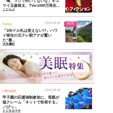
「俺、マジで向いてないな」キス
マイ玉森裕太、TVer1000万再生...
こじらぶ
2026.08.06
News
NEW
「100ドル札は使えない!?」ハワ
イ移住の元テレ朝アナが驚い
た“最...
大木優紀
2026.08.06
Lifestyle
甲子園の応援強制参加に、母親が
猛クレーム「ネットで告発する」
／びっ...
トシタカマサ