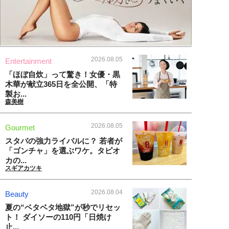
2026.08.05
Entertainment
「ほぼ自炊」って驚き！女優・黒
木華が献立365日を全公開、「特
製お...
森美樹
2026.08.05
Gourmet
スタバの強力ライバルに？ 若者が
「ゴンチャ」を選ぶワケ。タピオ
カの...
スギアカツキ
2026.08.04
Beauty
夏の“ベタベタ地獄”が秒でリセッ
ト！ ダイソーの110円「日焼け
止...