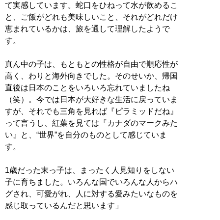
て実感しています。蛇口をひねって水が飲めるこ
と、ご飯がどれも美味しいこと、それがどれだけ
恵まれているかは、旅を通して理解したようで
す。
真ん中の子は、もともとの性格が自由で順応性が
高く、わりと海外向きでした。そのせいか、帰国
直後は日本のことをいろいろ忘れていましたね
（笑）。今では日本が大好きな生活に戻っていま
すが、それでも三角を見れば『ピラミッドだね』
って言うし、紅葉を見ては『カナダのマークみた
い』と、“世界”を自分のものとして感じていま
す。
1歳だった末っ子は、まったく人見知りをしない
子に育ちました。いろんな国でいろんな人からハ
グされ、可愛がれ、人に対する愛みたいなものを
感じ取っているんだと思います」