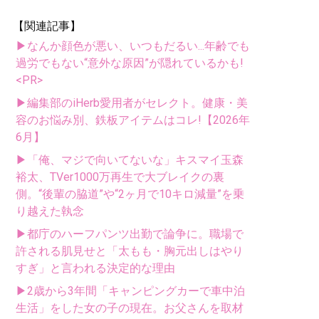
【関連記事】
▶なんか顔色が悪い、いつもだるい...年齢でも
過労でもない“意外な原因”が隠れているかも!
<PR>
▶編集部のiHerb愛用者がセレクト。健康・美
容のお悩み別、鉄板アイテムはコレ!【2026年
6月】
▶「俺、マジで向いてないな」キスマイ玉森
裕太、TVer1000万再生で大ブレイクの裏
側。“後輩の脇道”や“2ヶ月で10キロ減量”を乗
り越えた執念
▶都庁のハーフパンツ出勤で論争に。職場で
許される肌見せと「太もも・胸元出しはやり
すぎ」と言われる決定的な理由
▶2歳から3年間「キャンピングカーで車中泊
生活」をした女の子の現在。お父さんを取材