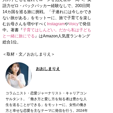
語力ゼロ・バックパッカー経験なしで、200日間
14カ国を巡る旅に挑戦。「子連れには今しかでき
ない旅がある」をモットーに、旅で子育てを楽し
むお母さんを増やすべく
Instagram
や
Voicy
で発信
中。著書『
子育てはしんどい。だから私は子ども
と一緒に旅にでる
』はAmazon人気度ランキング
総合1位。
＜取材・文／おおしまりえ＞
おおしまりえ
コラムニスト・恋愛ジャーナリスト・キャリアコン
サルタント。「働き方と愛し方を知る者は豊かな人
生を送ることができる」をモットーに、女性の働き
方と幸せな恋愛を主なテーマに発信を行う。2024年