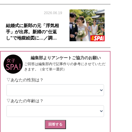
2026.06.19
結婚式に新郎の元「浮気相
手」が出席。新婦の“仕返
し”で地獄絵図に…／調…