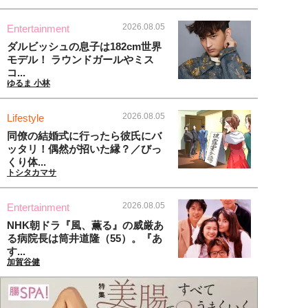
2026.08.05
Entertainment
ダルビッシュの息子は182cm世界
モデル！ ラウンドガールやミス
コ...
ゆるま 小林
2026.08.05
Lifestyle
同僚の結婚式に行ったら彼氏にバ
ッタリ！偶然が招いた縁？／びっ
くり体...
トシタカマサ
2026.08.05
Entertainment
NHK朝ドラ『風、薫る』の威厳あ
る病院長は筒井道隆（55）。『あ
す...
加賀谷健