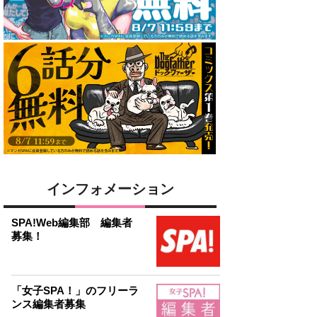
インフォメーション
SPA!Web編集部 編集者
募集！
「女子SPA！」のフリーラ
ンス編集者募集