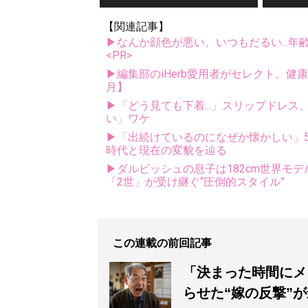
【関連記事】
▶なんか顔色が悪い、いつもだるい...年
<PR>
▶編集部のiHerb愛用者がセレクト。健
月】
▶「どう見ても下着...」スリップドレ
い」ワケ
▶「出続けているのになぜか懐かしい」5
時代と現在の変貌を辿る
▶ダルビッシュの息子は182cm世界モデ
「2世」が受け継ぐ“圧倒的スタイル”
この連載の前回記事
「決まった時間にメ
らせた“嫁の反撃”