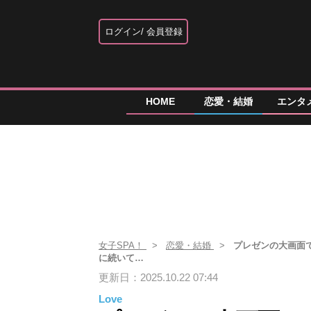
ログイン
会員登録
HOME
恋愛・結婚
エンタ
女子SPA！
恋愛・結婚
プレゼンの大画面
に続いて…
更新日：2025.10.22 07:44
Love