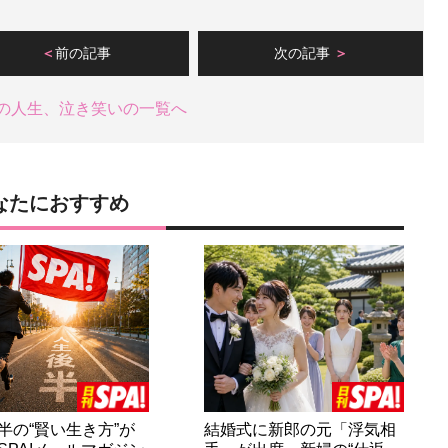
前の記事
次の記事
の人生、泣き笑いの一覧へ
なたにおすすめ
半の“賢い生き方”が
結婚式に新郎の元「浮気相