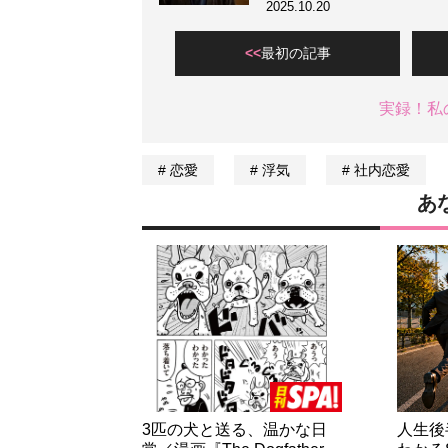
2025.10.20
最初の記事
実録！私
恋愛
浮気
社内恋愛
あ
3匹の犬と送る、温かな日
人生後