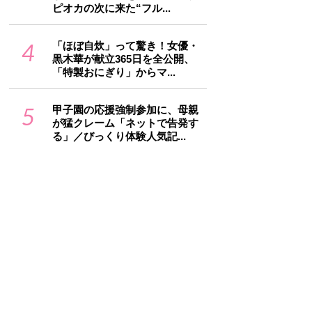
ピオカの次に来た“フル...
4
「ほぼ自炊」って驚き！女優・
黒木華が献立365日を全公開、
「特製おにぎり」からマ...
5
甲子園の応援強制参加に、母親
が猛クレーム「ネットで告発す
る」／びっくり体験人気記...