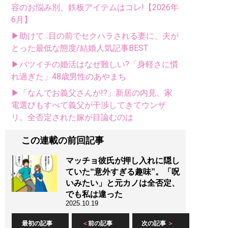
容のお悩み別、鉄板アイテムはコレ!【2026年
6月】
▶助けて...目の前でセクハラされる妻に、夫が
とった最低な態度/結婚人気記事BEST
▶バツイチの婚活はなぜ難しい?「身軽さに慣
れ過ぎた」48歳男性のあやまち
▶「なんでお義父さんが!?」新居の内見、家
電選びもすべて義父が干渉してきてウンザ
リ。全否定された嫁が目論むのは
この連載の前回記事
マッチョ彼氏が押し入れに隠し
ていた“意外すぎる趣味”。「呪
いみたい」と元カノは全否定、
でも私は違った
2025.10.19
最初の記事
前の記事
次の記事