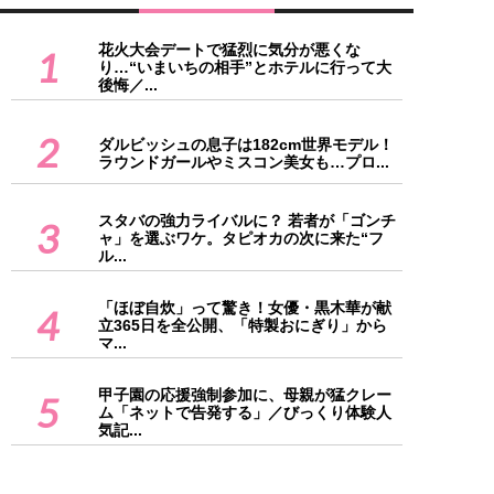
花火大会デートで猛烈に気分が悪くな
1
り…“いまいちの相手”とホテルに行って大
後悔／...
2
ダルビッシュの息子は182cm世界モデル！
ラウンドガールやミスコン美女も…プロ...
スタバの強力ライバルに？ 若者が「ゴンチ
3
ャ」を選ぶワケ。タピオカの次に来た“フ
ル...
「ほぼ自炊」って驚き！女優・黒木華が献
4
立365日を全公開、「特製おにぎり」から
マ...
甲子園の応援強制参加に、母親が猛クレー
5
ム「ネットで告発する」／びっくり体験人
気記...