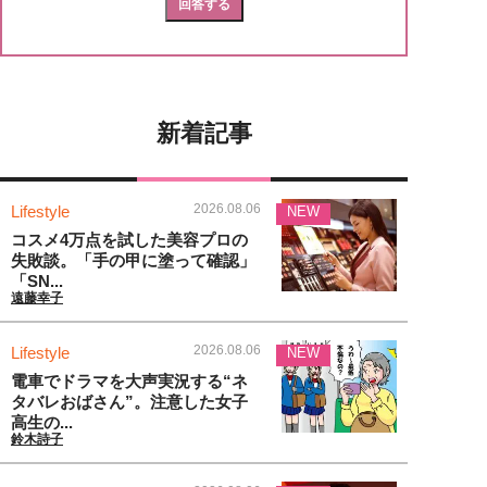
新着記事
2026.08.06
Lifestyle
NEW
コスメ4万点を試した美容プロの
失敗談。「手の甲に塗って確認」
「SN...
遠藤幸子
2026.08.06
Lifestyle
NEW
電車でドラマを大声実況する“ネ
タバレおばさん”。注意した女子
高生の...
鈴木詩子