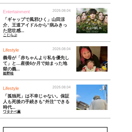
2026.08.04
Entertainment
「ギャップで風邪ひく」山田涼
介、王道アイドルから“病みきっ
た悲壮感...
こじらぶ
2026.08.04
Lifestyle
義母が「赤ちゃんより私を優先し
て」と…産後6か月で始まった地
獄の義...
姫野桂
2026.08.04
Lifestyle
「孤独死」は不幸じゃない。保証
人も死後の手続きも“外注”できる
時代...
ワタナベ薫