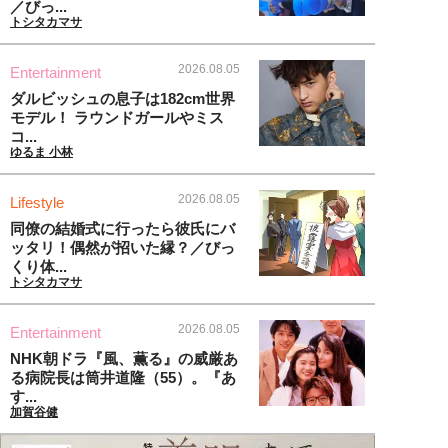
／びっ...
トシタカマサ
2026.08.05
Entertainment
ダルビッシュの息子は182cm世界
モデル！ ラウンドガールやミス
コ...
ゆるま 小林
2026.08.05
Lifestyle
同僚の結婚式に行ったら彼氏にバ
ッタリ！偶然が招いた縁？／びっ
くり体...
トシタカマサ
2026.08.05
Entertainment
NHK朝ドラ『風、薫る』の威厳あ
る病院長は筒井道隆（55）。『あ
す...
加賀谷健