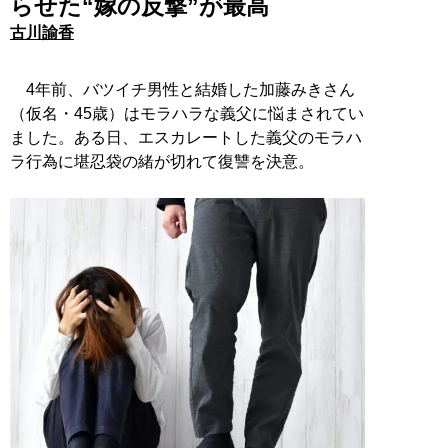
らせた“嫁の反撃”が最高
古川諭香
4年前、バツイチ男性と結婚した加藤みきさん
（仮名・45歳）はモラハラな義父に悩まされてい
ました。ある日、エスカレートした義父のモラハ
ラ行為に堪忍袋の緒が切れて復讐を決意。