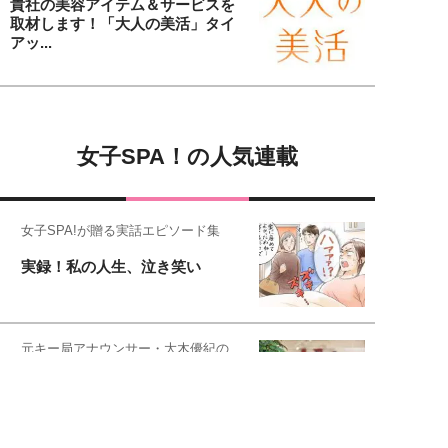
貴社の美容アイテム＆サービスを
取材します！「大人の美活」タイ
アッ...
女子SPA！の人気連載
女子SPA!が贈る実話エピソード集
実録！私の人生、泣き笑い
元キー局アナウンサー・大木優紀の
旅の恥はかき捨てて