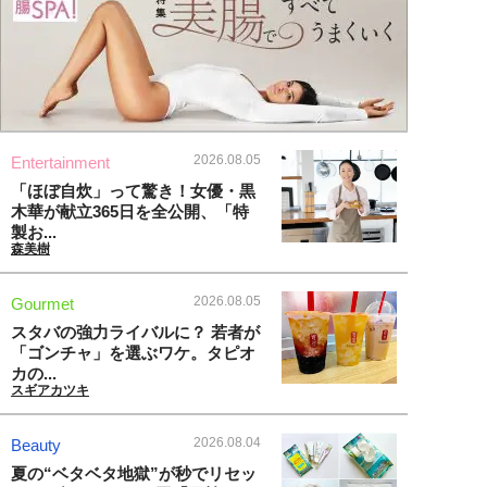
2026.08.05
Entertainment
「ほぼ自炊」って驚き！女優・黒
木華が献立365日を全公開、「特
製お...
森美樹
2026.08.05
Gourmet
スタバの強力ライバルに？ 若者が
「ゴンチャ」を選ぶワケ。タピオ
カの...
スギアカツキ
2026.08.04
Beauty
夏の“ベタベタ地獄”が秒でリセッ