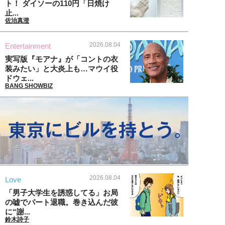
ト！ ダイソーの110円「日焼け
止...
佐治真澄
2026.08.04
Entertainment
実写版『モアナ』が「コントの衣
装みたい」と大炎上も…マウイ役
ドウェ...
BANG SHOWBIZ
2026.08.04
Love
「男子大学生を誘惑してる」お局
の嘘でパート退職。巻き込んだ彼
に“謝...
鈴木詩子