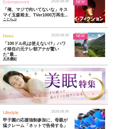
2026.08.06
Entertainment
NEW
「俺、マジで向いてないな」キス
マイ玉森裕太、TVer1000万再生...
こじらぶ
2026.08.06
News
NEW
「100ドル札は使えない!?」ハワ
イ移住の元テレ朝アナが驚い
た“最...
大木優紀
2026.08.06
Lifestyle
甲子園の応援強制参加に、母親が
猛クレーム「ネットで告発する」