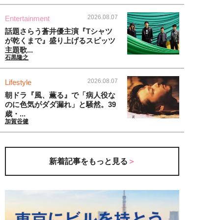
2026.08.07
Entertainment
話題さらう蒼井優主演『Tシャツ
が乾くまで』盛り上げるスピッツ
主題歌...
石黒隆之
2026.08.07
Lifestyle
朝ドラ『風、薫る』で「病人役な
のに色気がダダ漏れ」と騒然。39
歳・...
加賀谷健
新着記事をもっと見る