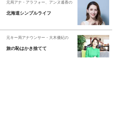
元局アナ・アラフォー、アンヌ遙香の
北海道シンプルライフ
元キー局アナウンサー・大木優紀の
旅の恥はかき捨てて
スタイリスト角 佑宇子のファッション図
解
失敗しない日常オシャレ
元『渡鬼』子役・宇野なおみの
話そ、お茶しよっ元気出そ