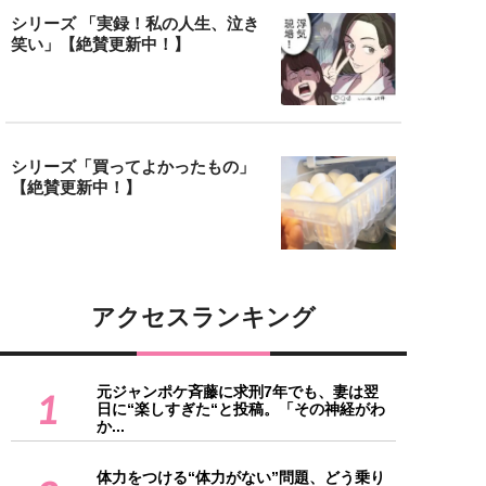
シリーズ 「実録！私の人生、泣き
笑い」【絶賛更新中！】
シリーズ「買ってよかったもの」
【絶賛更新中！】
アクセスランキング
元ジャンポケ斉藤に求刑7年でも、妻は翌
1
日に“楽しすぎた“と投稿。「その神経がわ
か...
体力をつける“体力がない”問題、どう乗り