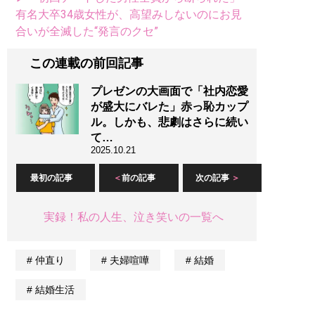
有名大卒34歳女性が、高望みしないのにお見
合いが全滅した“発言のクセ”
この連載の前回記事
プレゼンの大画面で「社内恋愛
が盛大にバレた」赤っ恥カップ
ル。しかも、悲劇はさらに続い
て…
2025.10.21
最初の記事
前の記事
次の記事
実録！私の人生、泣き笑いの一覧へ
仲直り
夫婦喧嘩
結婚
結婚生活