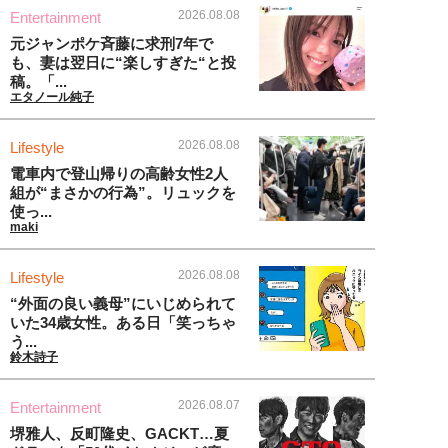
2026.08.08
Entertainment
元ジャンポケ斉藤に求刑7年で
も、妻は翌日に“楽しすぎた“と投
稿。「...
エタノール純子
2026.08.08
Lifestyle
電車内で登山帰りの高齢女性2人
組が“まさかの行為”。リュックを
使っ...
maki
2026.08.08
Lifestyle
“外面の良い義母”にいじめられて
いた34歳女性。ある日「笑っちゃ
う...
鈴木詩子
2026.08.07
Entertainment
堺雅人、反町隆史、GACKT…夏