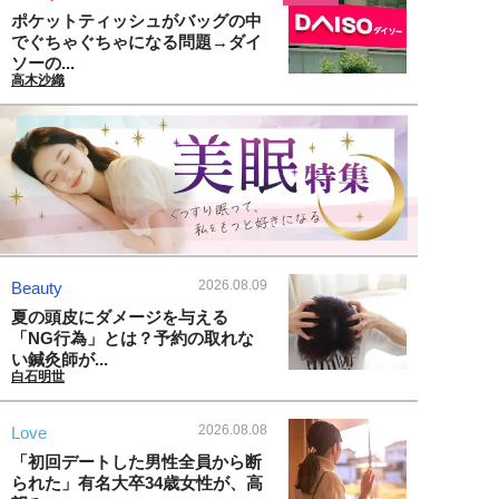
ポケットティッシュがバッグの中
でぐちゃぐちゃになる問題→ダイ
ソーの...
高木沙織
2026.08.09
Beauty
夏の頭皮にダメージを与える
「NG行為」とは？予約の取れな
い鍼灸師が...
白石明世
2026.08.08
Love
「初回デートした男性全員から断
られた」有名大卒34歳女性が、高