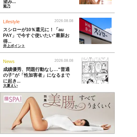
望み...
菊乃
2026.08.08
Lifestyle
スシローが10％還元に！「au
PAY」で今すぐ使いたい“最新お
得...
井上ポイント
2026.08.08
News
成績優秀、問題行動なし…“普通
の子”が「性加害者」になるまで
に起き...
大夏えい