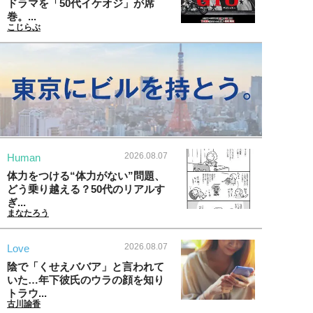
ドラマを「50代イケオジ」が席
巻。...
こじらぶ
2026.08.07
Human
体力をつける“体力がない”問題、
どう乗り越える？50代のリアルす
ぎ...
まなたろう
2026.08.07
Love
陰で「くせえババア」と言われて
いた…年下彼氏のウラの顔を知り
トラウ...
古川諭香