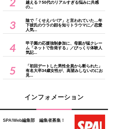
2
越える？50代のリアルすぎる悩みに共感
の...
陰で「くせえババア」と言われていた…年
3
下彼氏のウラの顔を知りトラウマに／恋愛
人気...
甲子園の応援強制参加に、母親が猛クレー
4
ム「ネットで告発する」／びっくり体験人
気記...
「初回デートした男性全員から断られた」
5
有名大卒34歳女性が、高望みしないのにお
見...
インフォメーション
SPA!Web編集部 編集者募集！