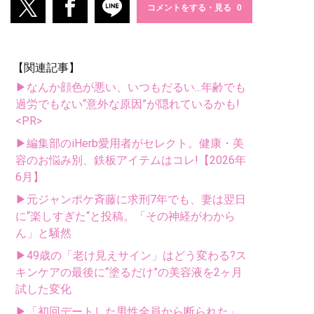
コメントをする・見る
【関連記事】
▶なんか顔色が悪い、いつもだるい...年齢でも
過労でもない“意外な原因”が隠れているかも!
<PR>
▶編集部のiHerb愛用者がセレクト。健康・美
容のお悩み別、鉄板アイテムはコレ!【2026年
6月】
▶元ジャンポケ斉藤に求刑7年でも、妻は翌日
に“楽しすぎた“と投稿。「その神経がわから
ん」と騒然
▶49歳の「老け見えサイン」はどう変わる?ス
キンケアの最後に“塗るだけ”の美容液を2ヶ月
試した変化
▶「初回デートした男性全員から断られた」