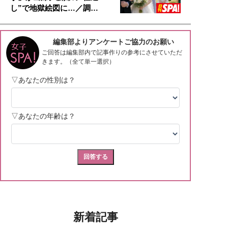
し”で地獄絵図に…／調…
新着記事