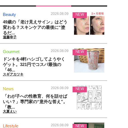
2026.08.09
Beauty
NEW
49歳の「老け見えサイン」はどう
変わる？スキンケアの最後に“塗
るだ...
遠藤幸子
2026.08.09
Gourmet
NEW
ドンキを4軒ハシゴしてようやく
ゲット。321円でコスパ最強の
「46...
スギアカツキ
2026.08.09
News
NEW
「わが子への性教育、何を話せば
いい？」専門家の“意外な答え”。
「教...
大夏えい
2026.08.09
Lifestyle
NEW