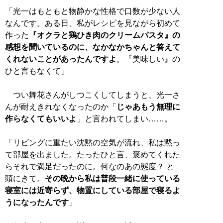
「光一はもともと物静かな性格で口数が少ない人
なんです。ある日、私がレシピを見ながら初めて
作った
『オクラと鶏ひき肉のクリームパスタ』の
感想を聞いているのに、なかなかちゃんと答えて
くれないことがあったんですよ
。『美味しい』の
ひと言もなくて」
つい舞花さんがしつこくしてしまうと、光一さ
んが耐えきれなくなったのか「
じゃあもう無理に
作らなくてもいいよ
」と言われてしまい……。
「リビングに重たい沈黙の空気が流れ、私は黙っ
て部屋を出ました。たったひと言、褒めてくれた
らそれで満足だったのに。何なのあの態度？ と
頭にきて。
その晩から私は普段一緒に使っている
寝室には近寄らず、物置にしている部屋で寝るよ
うになったんです
」