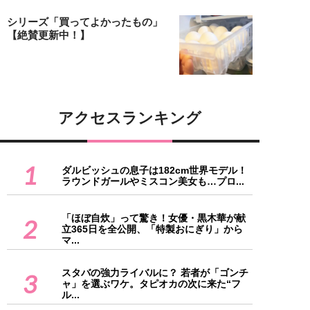
シリーズ「買ってよかったもの」
【絶賛更新中！】
アクセスランキング
1
ダルビッシュの息子は182cm世界モデル！
ラウンドガールやミスコン美女も…プロ...
「ほぼ自炊」って驚き！女優・黒木華が献
2
立365日を全公開、「特製おにぎり」から
マ...
スタバの強力ライバルに？ 若者が「ゴンチ
3
ャ」を選ぶワケ。タピオカの次に来た“フ
ル...