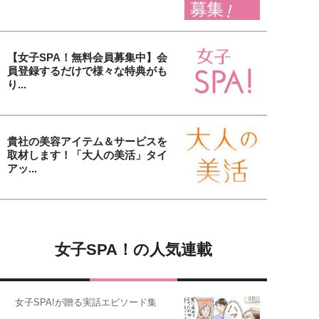
【女子SPA！無料会員募集中】会
員登録するだけで様々な特典がも
り...
貴社の美容アイテム＆サービスを
取材します！「大人の美活」タイ
アッ...
女子SPA！の人気連載
女子SPA!が贈る実話エピソード集