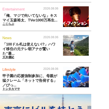
2026.08.06
Entertainment
「俺、マジで向いてないな」キス
マイ玉森裕太、TVer1000万再生...
こじらぶ
2026.08.06
News
「100ドル札は使えない!?」ハワ
イ移住の元テレ朝アナが驚い
た“最...
大木優紀
2026.08.06
Lifestyle
甲子園の応援強制参加に、母親が
猛クレーム「ネットで告発する」
／びっ...
トシタカマサ