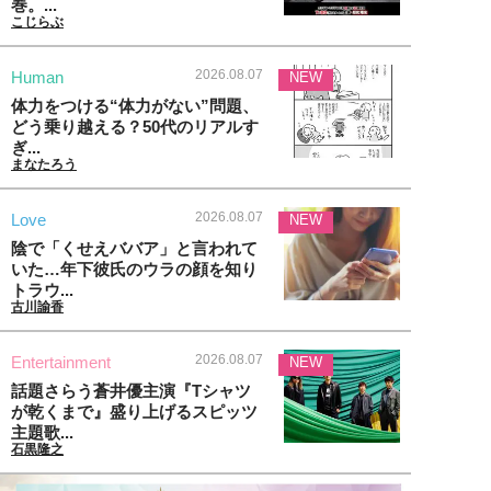
巻。...
こじらぶ
2026.08.07
Human
NEW
体力をつける“体力がない”問題、
どう乗り越える？50代のリアルす
ぎ...
まなたろう
2026.08.07
Love
NEW
陰で「くせえババア」と言われて
いた…年下彼氏のウラの顔を知り
トラウ...
古川諭香
2026.08.07
Entertainment
NEW
話題さらう蒼井優主演『Tシャツ
が乾くまで』盛り上げるスピッツ
主題歌...
石黒隆之