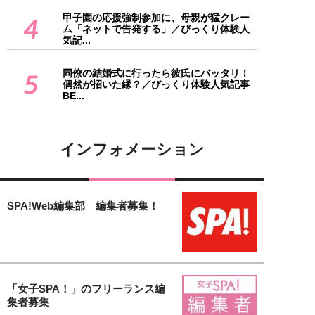
甲子園の応援強制参加に、母親が猛クレー
4
ム「ネットで告発する」／びっくり体験人
気記...
同僚の結婚式に行ったら彼氏にバッタリ！
5
偶然が招いた縁？／びっくり体験人気記事
BE...
インフォメーション
SPA!Web編集部 編集者募集！
「女子SPA！」のフリーランス編
集者募集