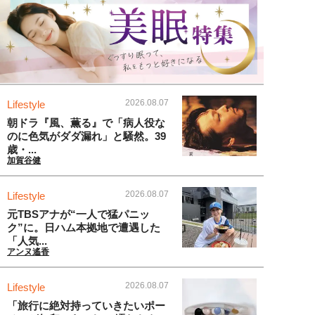
2026.08.07
Lifestyle
朝ドラ『風、薫る』で「病人役な
のに色気がダダ漏れ」と騒然。39
歳・...
加賀谷健
2026.08.07
Lifestyle
元TBSアナが“一人で猛パニッ
ク”に。日ハム本拠地で遭遇した
「人気...
アンヌ遙香
2026.08.07
Lifestyle
「旅行に絶対持っていきたいポー