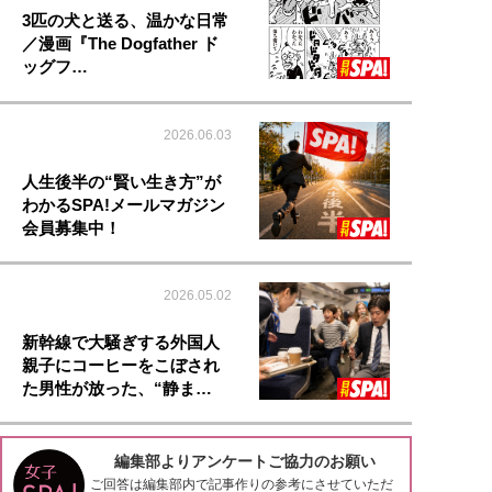
3匹の犬と送る、温かな日常
／漫画『The Dogfather ド
ッグフ…
2026.06.03
人生後半の“賢い生き方”が
わかるSPA!メールマガジン
会員募集中！
2026.05.02
新幹線で大騒ぎする外国人
親子にコーヒーをこぼされ
た男性が放った、“静ま…