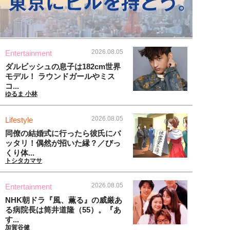
2026.08.05
Entertainment
ダルビッシュの息子は182cm世界
モデル！ ラウンドガールやミス
コ...
ゆるま 小林
2026.08.05
Lifestyle
同僚の結婚式に行ったら彼氏にバ
ッタリ！偶然が招いた縁？／びっ
くり体...
トシタカマサ
2026.08.05
Entertainment
NHK朝ドラ『風、薫る』の威厳あ
る病院長は筒井道隆（55）。『あ
す...
加賀谷健