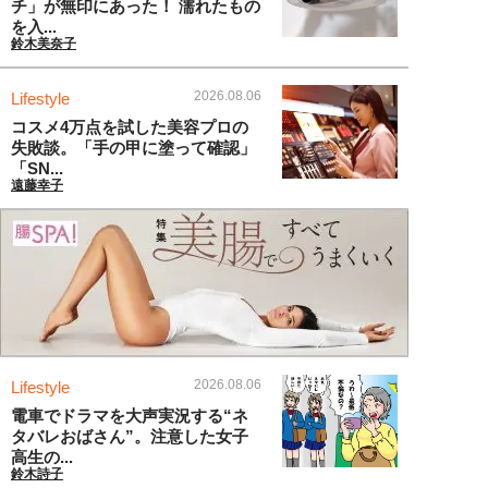
チ」が無印にあった！ 濡れたもの
を入...
鈴木美奈子
2026.08.06
Lifestyle
コスメ4万点を試した美容プロの
失敗談。「手の甲に塗って確認」
「SN...
遠藤幸子
2026.08.06
Lifestyle
電車でドラマを大声実況する“ネ
タバレおばさん”。注意した女子
高生の...
鈴木詩子