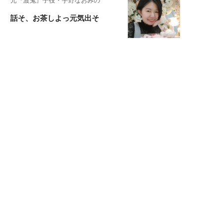
元『渡鬼』子役・宇野なおみの
話そ、お茶しよっ元気出そ
恋愛コンサル菊乃が出会った女性たち
私が結婚できないワケ
宇垣美里が映画への想いを綴る
宇垣美里の沼落ちシネマ
松本穂香が映画愛を語ります
銀幕ロンリーガール