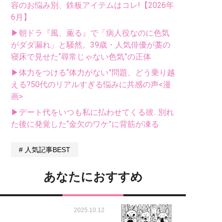
容のお悩み別、鉄板アイテムはコレ!【2026年
6月】
▶朝ドラ『風、薫る』で「病人役なのに色気
がダダ漏れ」と騒然。39歳・人気俳優が藁の
寝床で見せた“尋常じゃない色気”の正体
▶体力をつける“体力がない”問題、どう乗り越
える?50代のリアルすぎる悩みに共感の声<漫
画>
▶デート代をいつも私に払わせてくる彼...別れ
た後に発覚した“金欠のワケ”に背筋が凍る
人気記事BEST
あなたにおすすめ
2025.10.12