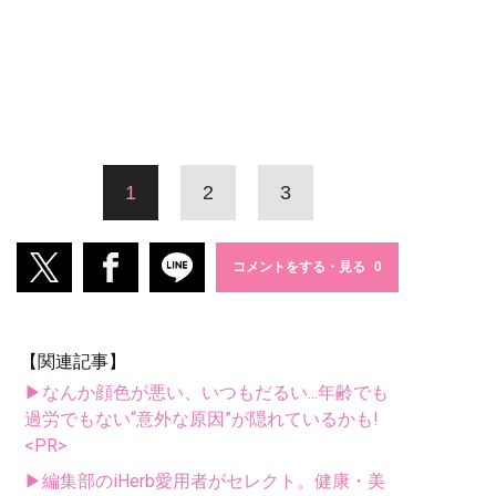
1
2
3
コメントをする・見る
【関連記事】
▶なんか顔色が悪い、いつもだるい...年齢でも
過労でもない“意外な原因”が隠れているかも!
<PR>
▶編集部のiHerb愛用者がセレクト。健康・美