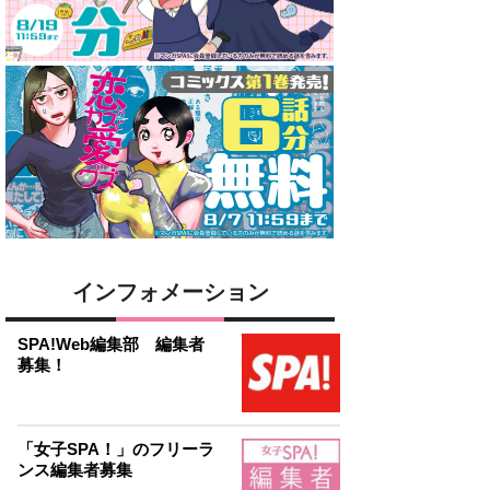
インフォメーション
SPA!Web編集部 編集者
募集！
「女子SPA！」のフリーラ
ンス編集者募集