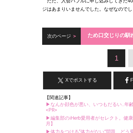
ただ、入会バブルに申し込みしてきた40
ジはあまりいませんでした。なぜなのでし
ため口交じりの馴
次のページ
1
Xでポストする
【関連記事】
▶なんか顔色が悪い、いつもだるい...年
<PR>
▶編集部のiHerb愛用者がセレクト。健
月】
▶体力をつける“体力がない”問題、どう