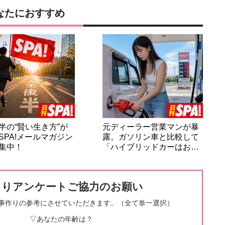
なたにおすすめ
半の“賢い生き方”が
元ディーラー営業マンが暴
SPA!メールマガジン
露。ガソリン車と比較して
集中！
「ハイブリッドカーはお…