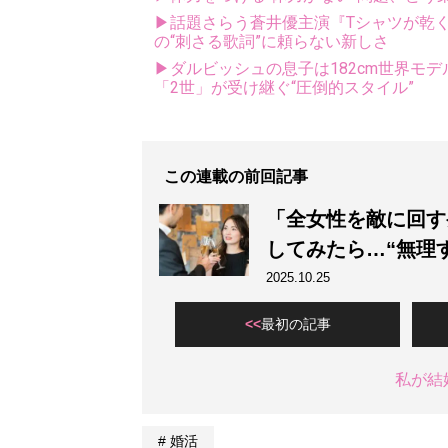
▶話題さらう蒼井優主演『Tシャツが乾
の“刺さる歌詞”に頼らない新しさ
▶ダルビッシュの息子は182cm世界モデ
「2世」が受け継ぐ“圧倒的スタイル”
この連載の前回記事
「全女性を敵に回す
してみたら…“無理
2025.10.25
最初の記事
私が結
婚活