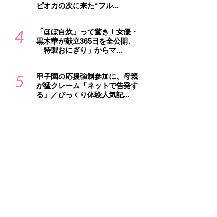
ピオカの次に来た“フル...
4
「ほぼ自炊」って驚き！女優・
黒木華が献立365日を全公開、
「特製おにぎり」からマ...
5
甲子園の応援強制参加に、母親
が猛クレーム「ネットで告発す
る」／びっくり体験人気記...