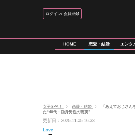
ログイン
会員登録
HOME
恋愛・結婚
エンタ
女子SPA！
恋愛・結婚
「あえておじさん
た“40代・独身男性の現実”
更新日：2025.11.05 16:33
Love