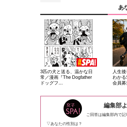
あ
3匹の犬と送る、温かな日
人生後
常／漫画『The Dogfather
わかる
ドッグフ…
会員募