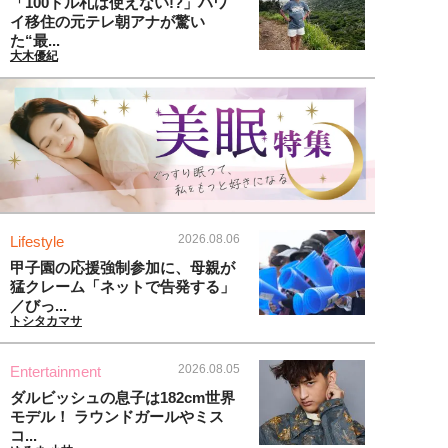
「100ドル札は使えない!?」ハワ
イ移住の元テレ朝アナが驚い
た“最...
大木優紀
2026.08.06
Lifestyle
甲子園の応援強制参加に、母親が
猛クレーム「ネットで告発する」
／びっ...
トシタカマサ
2026.08.05
Entertainment
ダルビッシュの息子は182cm世界
モデル！ ラウンドガールやミス
コ...