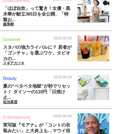
Entertainment
「ほぼ自炊」って驚き！女優・黒
木華が献立365日を全公開、「特
製お...
森美樹
2026.08.05
Gourmet
スタバの強力ライバルに？ 若者が
「ゴンチャ」を選ぶワケ。タピオ
カの...
スギアカツキ
2026.08.04
Beauty
夏の“ベタベタ地獄”が秒でリセッ
ト！ ダイソーの110円「日焼け
止...
佐治真澄
2026.08.04
Entertainment
実写版『モアナ』が「コントの衣
装みたい」と大炎上も…マウイ役