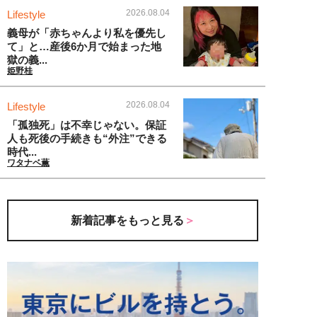
2026.08.04
Lifestyle
義母が「赤ちゃんより私を優先し
て」と…産後6か月で始まった地
獄の義...
姫野桂
2026.08.04
Lifestyle
「孤独死」は不幸じゃない。保証
人も死後の手続きも“外注”できる
時代...
ワタナベ薫
新着記事をもっと見る