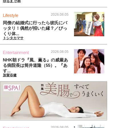
ゆるま 小林
2026.08.05
Lifestyle
同僚の結婚式に行ったら彼氏にバ
ッタリ！偶然が招いた縁？／びっ
くり体...
トシタカマサ
2026.08.05
Entertainment
NHK朝ドラ『風、薫る』の威厳あ
る病院長は筒井道隆（55）。『あ
す...
加賀谷健
2026.08.05