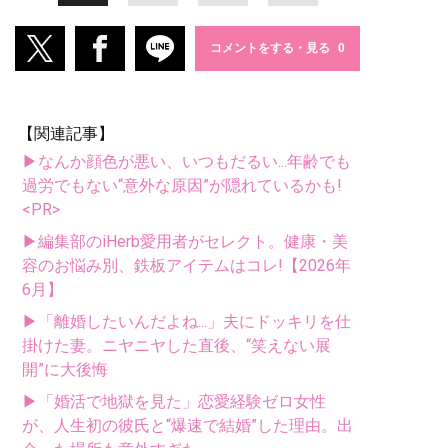
コメントをする・見る
【関連記事】
▶なんか顔色が悪い、いつもだるい...年齢でも
過労でもない“意外な原因”が隠れているかも!
<PR>
▶編集部のiHerb愛用者がセレクト。健康・美
容のお悩み別、鉄板アイテムはコレ!【2026年
6月】
▶「離婚したいんだよね...」夫にドッキリを仕
掛けた妻。ニヤニヤした直後、“笑えない展
開”に大後悔
▶「婚活で地獄を見た」恋愛経験ゼロ女性
が、人生初の彼氏と“爆速で結婚”した理由。出