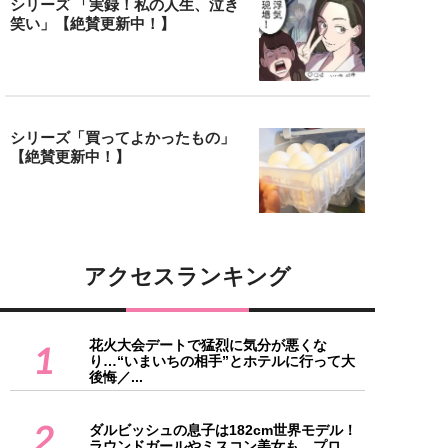
シリーズ 「実録！私の人生、泣き
笑い」【絶賛更新中！】
シリーズ「買ってよかったもの」
【絶賛更新中！】
アクセスランキング
花火大会デートで猛烈に気分が悪くな
1
り…“いまいちの相手”とホテルに行って大
後悔／...
2
ダルビッシュの息子は182cm世界モデル！
ラウンドガールやミスコン美女も…プロ...