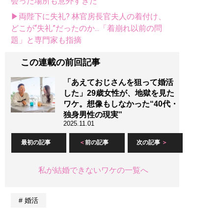
会った場所も意外すぎた
▶両陛下に失礼? 林官房長官夫人の着付け、
どこが“失礼”だったのか...「着崩れ以前の問
題」と専門家も指摘
この連載の前回記事
「あえておじさんを狙って婚活
した」29歳女性が、地獄を見た
ワケ。想像もしなかった“40代・
独身男性の現実”
2025.11.01
最初の記事
前の記事
次の記事
私が結婚できないワケの一覧へ
婚活