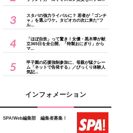
スタバの強力ライバルに？ 若者が「ゴンチ
3
ャ」を選ぶワケ。タピオカの次に来た“フ
ル...
「ほぼ自炊」って驚き！女優・黒木華が献
4
立365日を全公開、「特製おにぎり」から
マ...
甲子園の応援強制参加に、母親が猛クレー
5
ム「ネットで告発する」／びっくり体験人
気記...
インフォメーション
SPA!Web編集部 編集者募集！