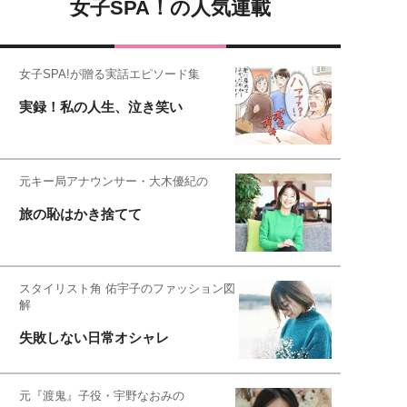
女子SPA！の人気連載
女子SPA!が贈る実話エピソード集
実録！私の人生、泣き笑い
元キー局アナウンサー・大木優紀の
旅の恥はかき捨てて
スタイリスト角 佑宇子のファッション図
解
失敗しない日常オシャレ
元『渡鬼』子役・宇野なおみの