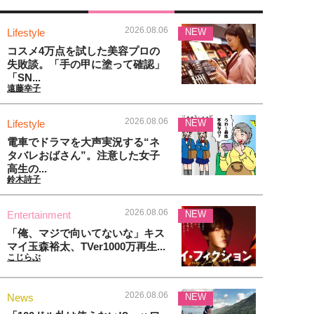
2026.08.06
Lifestyle
NEW
コスメ4万点を試した美容プロの
失敗談。「手の甲に塗って確認」
「SN...
遠藤幸子
2026.08.06
Lifestyle
NEW
電車でドラマを大声実況する“ネ
タバレおばさん”。注意した女子
高生の...
鈴木詩子
2026.08.06
Entertainment
NEW
「俺、マジで向いてないな」キス
マイ玉森裕太、TVer1000万再生...
こじらぶ
2026.08.06
News
NEW