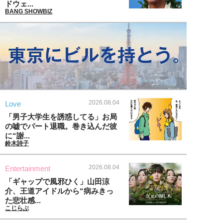
ドウェ...
BANG SHOWBIZ
2026.08.04
Love
「男子大学生を誘惑してる」お局
の嘘でパート退職。巻き込んだ彼
に“謝...
鈴木詩子
2026.08.04
Entertainment
「ギャップで風邪ひく」山田涼
介、王道アイドルから“病みきっ
た悲壮感...
こじらぶ