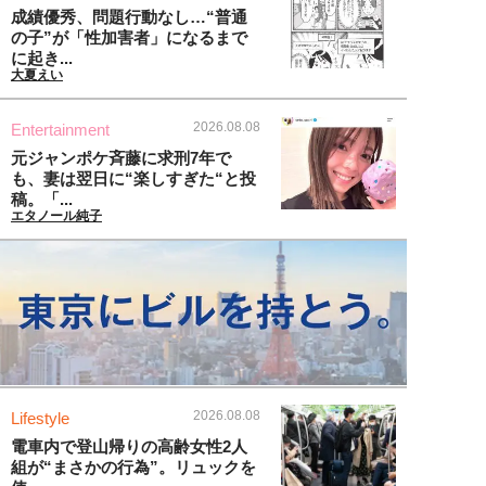
成績優秀、問題行動なし…“普通
の子”が「性加害者」になるまで
に起き...
大夏えい
2026.08.08
Entertainment
元ジャンポケ斉藤に求刑7年で
も、妻は翌日に“楽しすぎた“と投
稿。「...
エタノール純子
2026.08.08
Lifestyle
電車内で登山帰りの高齢女性2人
組が“まさかの行為”。リュックを