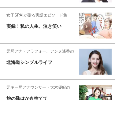
女子SPA!が贈る実話エピソード集
実録！私の人生、泣き笑い
元局アナ・アラフォー、アンヌ遙香の
北海道シンプルライフ
元キー局アナウンサー・大木優紀の
旅の恥はかき捨てて
スタイリスト角 佑宇子のファッション図
解