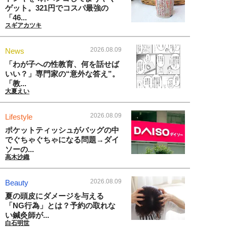
ゲット。321円でコスパ最強の
「46...
スギアカツキ
2026.08.09
News
「わが子への性教育、何を話せば
いい？」専門家の“意外な答え”。
「教...
大夏えい
2026.08.09
Lifestyle
ポケットティッシュがバッグの中
でぐちゃぐちゃになる問題→ダイ
ソーの...
高木沙織
2026.08.09
Beauty
夏の頭皮にダメージを与える
「NG行為」とは？予約の取れな
い鍼灸師が...
白石明世