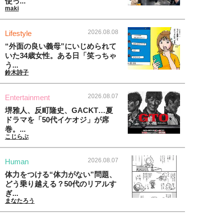
使っ...
maki
2026.08.08
Lifestyle
“外面の良い義母”にいじめられて
いた34歳女性。ある日「笑っちゃ
う...
鈴木詩子
2026.08.07
Entertainment
堺雅人、反町隆史、GACKT…夏
ドラマを「50代イケオジ」が席
巻。...
こじらぶ
2026.08.07
Human
体力をつける“体力がない”問題、
どう乗り越える？50代のリアルす
ぎ...
まなたろう