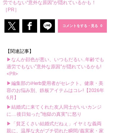
労でもない“意外な原因”が隠れているかも！
［PR］
コメントをする・見る
【関連記事】
▶なんか顔色が悪い、いつもだるい...年齢でも
過労でもない“意外な原因”が隠れているかも!
<PR>
▶編集部のiHerb愛用者がセレクト。健康・美
容のお悩み別、鉄板アイテムはコレ!【2026年
6月】
▶結婚式に来てくれた友人同士がいいカンジ
に......後日知った“地獄の真実”に怒り
▶「貧乏くさい結婚式だねぇ」イヤミな義両
親に、温厚な夫がブチ切れた瞬間/義実家・家