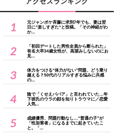
アクセスランキング
元ジャンポケ斉藤に求刑7年でも、妻は翌
1
日に“楽しすぎた“と投稿。「その神経がわ
か...
「初回デートした男性全員から断られた」
2
有名大卒34歳女性が、高望みしないのにお
見...
体力をつける“体力がない”問題、どう乗り
3
越える？50代のリアルすぎる悩みに共感
の...
陰で「くせえババア」と言われていた…年
4
下彼氏のウラの顔を知りトラウマに／恋愛
人気...
成績優秀、問題行動なし…“普通の子”が
5
「性加害者」になるまでに起きていたこ
と。「...