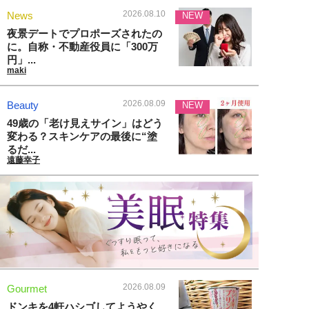
2026.08.10
News
NEW
夜景デートでプロポーズされたの
に。自称・不動産役員に「300万
円」...
maki
2026.08.09
Beauty
NEW
49歳の「老け見えサイン」はどう
変わる？スキンケアの最後に“塗
るだ...
遠藤幸子
2026.08.09
Gourmet
ドンキを4軒ハシゴしてようやく