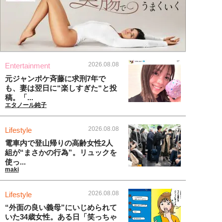
2026.08.08
Entertainment
元ジャンポケ斉藤に求刑7年で
も、妻は翌日に“楽しすぎた“と投
稿。「...
エタノール純子
2026.08.08
Lifestyle
電車内で登山帰りの高齢女性2人
組が“まさかの行為”。リュックを
使っ...
maki
2026.08.08
Lifestyle
“外面の良い義母”にいじめられて
いた34歳女性。ある日「笑っちゃ