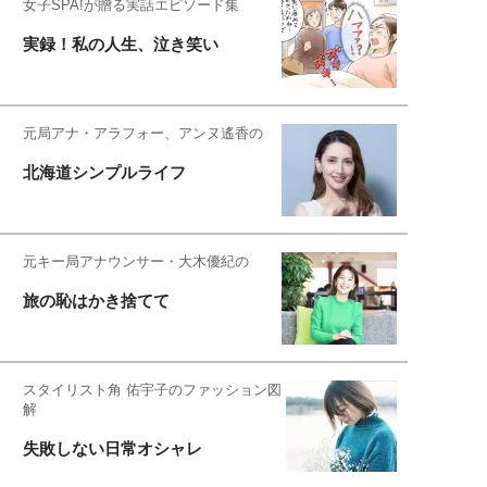
女子SPA!が贈る実話エピソード集
実録！私の人生、泣き笑い
元局アナ・アラフォー、アンヌ遙香の
北海道シンプルライフ
元キー局アナウンサー・大木優紀の
旅の恥はかき捨てて
スタイリスト角 佑宇子のファッション図
解
失敗しない日常オシャレ