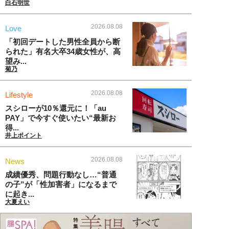
白石明世
2026.08.08
Love
「初回デートした男性全員から断
られた」有名大卒34歳女性が、高
望み...
菊乃
2026.08.08
Lifestyle
スシローが10％還元に！「au
PAY」で今すぐ使いたい“最新お
得...
井上ポイント
2026.08.08
News
成績優秀、問題行動なし…“普通
の子”が「性加害者」になるまで
に起き...
大夏えい