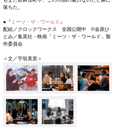
落ちた。
●『
ミーツ・ザ・ワールド
』
配給／クロックワークス 全国公開中 ©金原ひ
とみ／集英社・映画「ミーツ・ザ・ワールド」製
作委員会