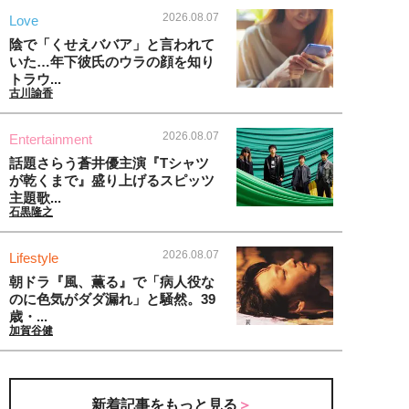
2026.08.07
Love
陰で「くせえババア」と言われて
いた…年下彼氏のウラの顔を知り
トラウ...
古川諭香
2026.08.07
Entertainment
話題さらう蒼井優主演『Tシャツ
が乾くまで』盛り上げるスピッツ
主題歌...
石黒隆之
2026.08.07
Lifestyle
朝ドラ『風、薫る』で「病人役な
のに色気がダダ漏れ」と騒然。39
歳・...
加賀谷健
新着記事をもっと見る