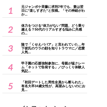
元ジャンポケ斉藤に求刑7年でも、妻は翌
1
日に“楽しすぎた“と投稿。「その神経がわ
か...
体力をつける“体力がない”問題、どう乗り
2
越える？50代のリアルすぎる悩みに共感
の...
陰で「くせえババア」と言われていた…年
3
下彼氏のウラの顔を知りトラウマに／恋愛
人気...
甲子園の応援強制参加に、母親が猛クレー
4
ム「ネットで告発する」／びっくり体験人
気記...
「初回デートした男性全員から断られた」
5
有名大卒34歳女性が、高望みしないのにお
見...