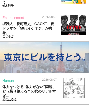
う...
鈴木詩子
2026.08.07
Entertainment
堺雅人、反町隆史、GACKT…夏
ドラマを「50代イケオジ」が席
巻。...
こじらぶ
2026.08.07
Human
体力をつける“体力がない”問題、
どう乗り越える？50代のリアルす
ぎ...
まなたろう