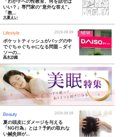
「わが子への性教育、何を話せば
いい？」専門家の“意外な答え”。
「教...
大夏えい
2026.08.09
Lifestyle
NEW
ポケットティッシュがバッグの中
でぐちゃぐちゃになる問題→ダイ
ソーの...
高木沙織
2026.08.09
Beauty
夏の頭皮にダメージを与える
「NG行為」とは？予約の取れな
い鍼灸師が...