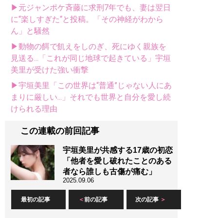
▶元ジャンポケ斉藤に求刑7年でも、妻は翌日
に“楽しすぎた“と投稿。「その神経がわから
ん」と騒然
▶動物の餌で飢えをしのぎ、死にゆく親族を
見送る...「これが同じ地球で起きている」宇垣
美里が受けた強い衝撃
▶宇垣美里「この世界は“普通”じゃない人にあ
まりに厳しい...」それでも世界と自分を愛し続
けられる理由
この連載の前回記事
宇垣美里が共感する17歳の初恋
「他者を愛し破れたことのある
者なら誰しも古傷が痛む」
2025.09.06
最初の記事
前の記事
次の記事