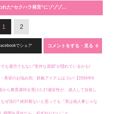
われた“セクハラ発言”にゾゾゾ…
1
2
コメントをする・見る
Facebookでシェア
齢でも過労でもない“意外な原因”が隠れているかも!
康・美容のお悩み別、鉄板アイテムはコレ!【2026年6
親から教育虐待を受けた21歳女性が、成人して自覚し
ス、なぜ流行? 絶対着ないと思っても「実は他人事じゃな
「もし時間を戻せたら」必ずやりたいこと