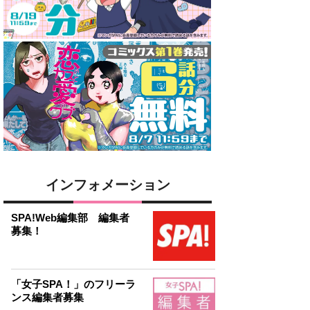
インフォメーション
SPA!Web編集部 編集者
募集！
「女子SPA！」のフリーラ
ンス編集者募集