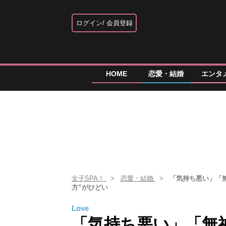
ログイン
会員登録
HOME
恋愛・結婚
エンタ
女子SPA！
恋愛・結婚
「気持ち悪い」「
方”がひどい
Love
「気持ち悪い」「無