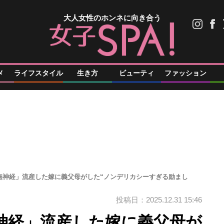
大人女性のホンネに向き合う
メ
ライフスタイル
生き方
ビューティ
ファッション
無神経」流産した嫁に義父母がした“ノンデリカシーすぎる励まし
投稿日：2025.12.31 15:46
神経」流産した嫁に義父母が