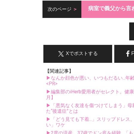
病室で義父から言
次のページ
Xでポストする
【関連記事】
▶なんか顔色が悪い、いつもだるい...年
<PR>
▶編集部のiHerb愛用者がセレクト。健
月】
▶「悪気なく友達を傷つけてしまう」母
た“後遺症”とは
▶「どう見ても下着...」スリップドレ
い」ワケ
▶2度の流産、37歳でドン底を経験...