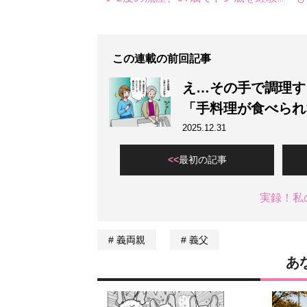
この連載の前回記事
え…その手で調理す
「手料理が食べられ
2025.12.31
最初の記事
実録！私
義両親
義父
あ