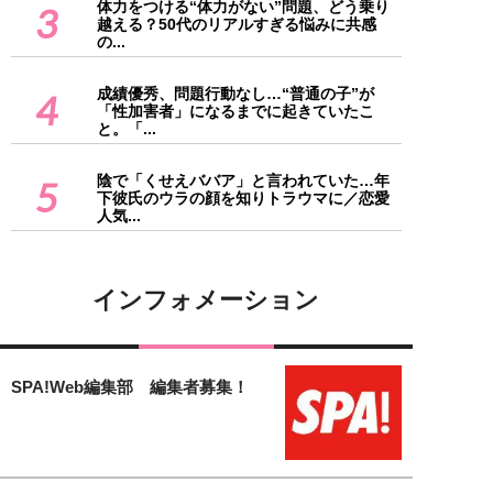
体力をつける“体力がない”問題、どう乗り
3
越える？50代のリアルすぎる悩みに共感
の...
成績優秀、問題行動なし…“普通の子”が
4
「性加害者」になるまでに起きていたこ
と。「...
陰で「くせえババア」と言われていた…年
5
下彼氏のウラの顔を知りトラウマに／恋愛
人気...
インフォメーション
SPA!Web編集部 編集者募集！