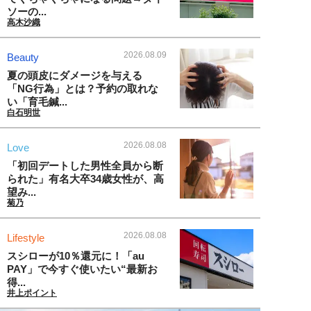
ソーの...
高木沙織
2026.08.09
Beauty
夏の頭皮にダメージを与える
「NG行為」とは？予約の取れな
い「育毛鍼...
白石明世
2026.08.08
Love
「初回デートした男性全員から断
られた」有名大卒34歳女性が、高
望み...
菊乃
2026.08.08
Lifestyle
スシローが10％還元に！「au
PAY」で今すぐ使いたい“最新お
得...
井上ポイント