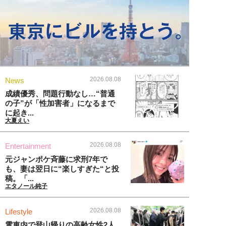
2026.08.08
News
成績優秀、問題行動なし…“普通
の子”が「性加害者」になるまで
に起き...
大夏えい
2026.08.08
Entertainment
元ジャンポケ斉藤に求刑7年で
も、妻は翌日に“楽しすぎた“と投
稿。「...
エタノール純子
2026.08.08
Lifestyle
電車内で登山帰りの高齢女性2人