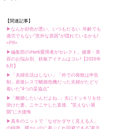
【関連記事】
▶なんか顔色が悪い、いつもだるい...年齢でも
過労でもない“意外な原因”が隠れているかも!
<PR>
▶編集部のiHerb愛用者がセレクト。健康・美
容のお悩み別、鉄板アイテムはコレ!【2026年
6月】
▶「夫婦生活はしない」「外での発散は申告
制」産後レスで離婚危機だった夫婦がたどり
着いた“4つの妥協点”
▶「離婚したいんだよね...」夫にドッキリを仕
掛けた妻。ニヤニヤした直後、“笑えない展
開”に大後悔
▶真冬のニットで「なぜかダサく見える人」
の特徴。暖かいのに着ぶくれ回避できる“着方