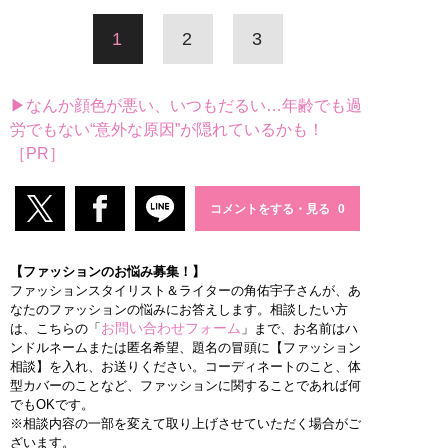
1
2
3
▶なんか顔色が悪い、いつもだるい…年齢でも過
労でもない“意外な原因”が隠れているかも！
［PR］
コメントをする・見る
【ファッションのお悩み募集！】
ファッションスタイリスト＆ライターの角佑宇子さんが、あ
なたのファッションの悩みにお答えします。相談したい方
お問い合わせフォーム
は、こちらの「
」まで、お名前はハ
ンドルネームまたは匿名希望、題名の冒頭に【ファッション
相談】を入れ、お送りください。コーディネートのこと、体
型カバーのことなど、ファッションに関することであれば何
でもOKです。
※相談内容の一部を変えて取り上げさせていただく場合がご
ざいます。