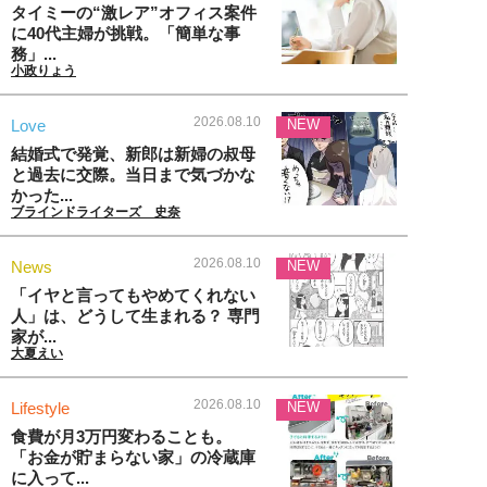
タイミーの“激レア”オフィス案件
に40代主婦が挑戦。「簡単な事
務」...
小政りょう
2026.08.10
Love
NEW
結婚式で発覚、新郎は新婦の叔母
と過去に交際。当日まで気づかな
かった...
ブラインドライターズ 史奈
2026.08.10
News
NEW
「イヤと言ってもやめてくれない
人」は、どうして生まれる？ 専門
家が...
大夏えい
2026.08.10
Lifestyle
NEW
食費が月3万円変わることも。
「お金が貯まらない家」の冷蔵庫
に入って...