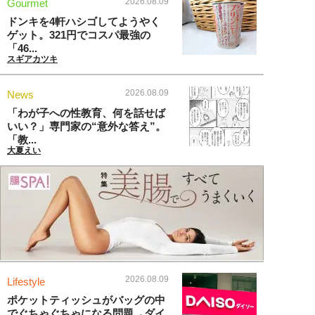
2026.08.09
Gourmet
ドンキを4軒ハシゴしてようやく
ゲット。321円でコスパ最強の
「46...
スギアカツキ
2026.08.09
News
「わが子への性教育、何を話せば
いい？」専門家の“意外な答え”。
「教...
大夏えい
2026.08.09
Lifestyle
ポケットティッシュがバッグの中
でぐちゃぐちゃになる問題→ダイ