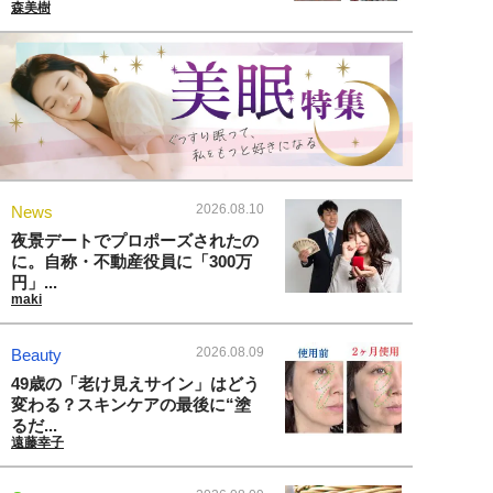
森美樹
2026.08.10
News
夜景デートでプロポーズされたの
に。自称・不動産役員に「300万
円」...
maki
2026.08.09
Beauty
49歳の「老け見えサイン」はどう
変わる？スキンケアの最後に“塗
るだ...
遠藤幸子