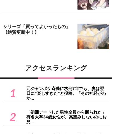
シリーズ「買ってよかったもの」
【絶賛更新中！】
アクセスランキング
元ジャンポケ斉藤に求刑7年でも、妻は翌
1
日に“楽しすぎた“と投稿。「その神経がわ
か...
「初回デートした男性全員から断られた」
2
有名大卒34歳女性が、高望みしないのにお
見...