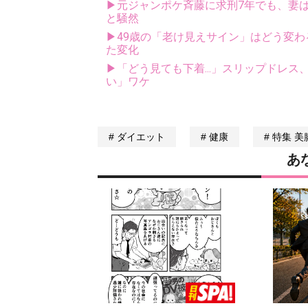
▶元ジャンポケ斉藤に求刑7年でも、妻は
と騒然
▶49歳の「老け見えサイン」はどう変わ
た変化
▶「どう見ても下着...」スリップドレ
い」ワケ
ダイエット
健康
特集 美
あ