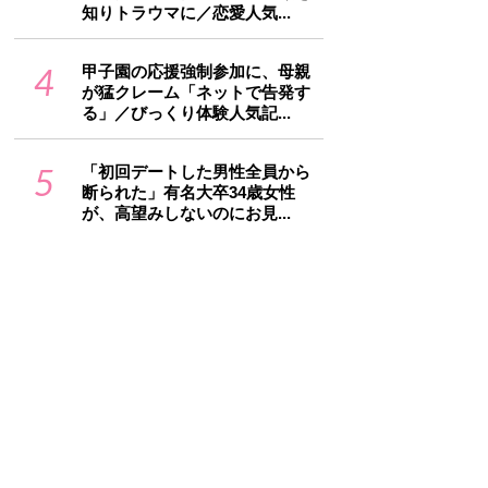
知りトラウマに／恋愛人気...
4
甲子園の応援強制参加に、母親
が猛クレーム「ネットで告発す
る」／びっくり体験人気記...
5
「初回デートした男性全員から
断られた」有名大卒34歳女性
が、高望みしないのにお見...