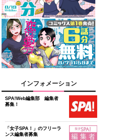
インフォメーション
SPA!Web編集部 編集者
募集！
「女子SPA！」のフリーラ
ンス編集者募集