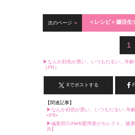
＜レシピ＞腸活生
次のページ
1
▶なんか顔色が悪い、いつもだるい…年齢
［PR］
Xでポストする
【関連記事】
▶なんか顔色が悪い、いつもだるい...年
<PR>
▶編集部のiHerb愛用者がセレクト。健
月】