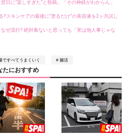
翌日に“楽しすぎた“と投稿。「その神経がわからん」
る?スキンケアの最後に“塗るだけ”の美容液を2ヶ月試し
ス、なぜ流行? 絶対着ないと思っても「実は他人事じゃな
腸ですべてうまくいく
腸活
なたにおすすめ