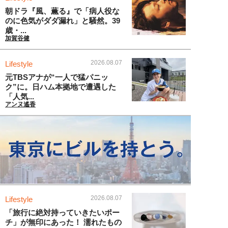
朝ドラ『風、薫る』で「病人役な
のに色気がダダ漏れ」と騒然。39
歳・...
加賀谷健
2026.08.07
Lifestyle
元TBSアナが“一人で猛パニッ
ク”に。日ハム本拠地で遭遇した
「人気...
アンヌ遙香
2026.08.07
Lifestyle
「旅行に絶対持っていきたいポー
チ」が無印にあった！ 濡れたもの