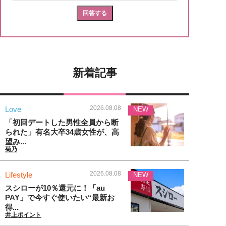
新着記事
2026.08.08
Love
NEW
「初回デートした男性全員から断
られた」有名大卒34歳女性が、高
望み...
菊乃
2026.08.08
Lifestyle
NEW
スシローが10％還元に！「au
PAY」で今すぐ使いたい“最新お
得...
井上ポイント