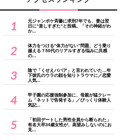
元ジャンポケ斉藤に求刑7年でも、妻は翌
1
日に“楽しすぎた“と投稿。「その神経がわ
か...
体力をつける“体力がない”問題、どう乗り
2
越える？50代のリアルすぎる悩みに共感
の...
陰で「くせえババア」と言われていた…年
3
下彼氏のウラの顔を知りトラウマに／恋愛
人気...
甲子園の応援強制参加に、母親が猛クレー
4
ム「ネットで告発する」／びっくり体験人
気記...
「初回デートした男性全員から断られた」
5
有名大卒34歳女性が、高望みしないのにお
見...