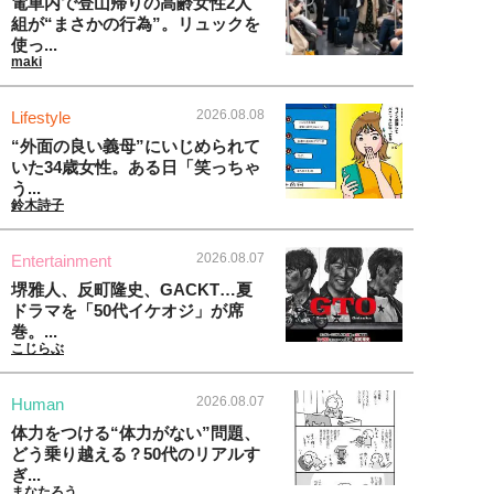
電車内で登山帰りの高齢女性2人
組が“まさかの行為”。リュックを
使っ...
maki
2026.08.08
Lifestyle
“外面の良い義母”にいじめられて
いた34歳女性。ある日「笑っちゃ
う...
鈴木詩子
2026.08.07
Entertainment
堺雅人、反町隆史、GACKT…夏
ドラマを「50代イケオジ」が席
巻。...
こじらぶ
2026.08.07
Human
体力をつける“体力がない”問題、
どう乗り越える？50代のリアルす
ぎ...
まなたろう