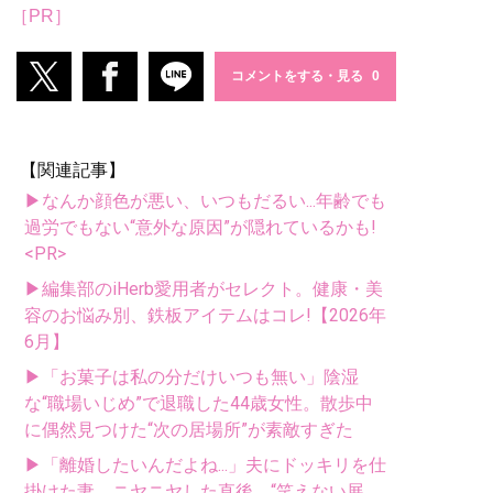
［PR］
コメントをする・見る
【関連記事】
▶なんか顔色が悪い、いつもだるい...年齢でも
過労でもない“意外な原因”が隠れているかも!
<PR>
▶編集部のiHerb愛用者がセレクト。健康・美
容のお悩み別、鉄板アイテムはコレ!【2026年
6月】
▶「お菓子は私の分だけいつも無い」陰湿
な“職場いじめ”で退職した44歳女性。散歩中
に偶然見つけた“次の居場所”が素敵すぎた
▶「離婚したいんだよね...」夫にドッキリを仕
掛けた妻。ニヤニヤした直後、“笑えない展