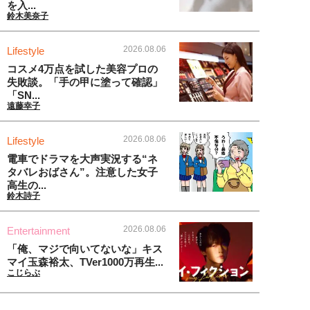
を入...
鈴木美奈子
2026.08.06
Lifestyle
コスメ4万点を試した美容プロの
失敗談。「手の甲に塗って確認」
「SN...
遠藤幸子
2026.08.06
Lifestyle
電車でドラマを大声実況する“ネ
タバレおばさん”。注意した女子
高生の...
鈴木詩子
2026.08.06
Entertainment
「俺、マジで向いてないな」キス
マイ玉森裕太、TVer1000万再生...
こじらぶ