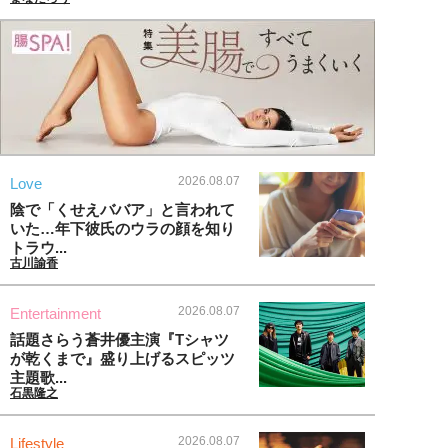
2026.08.07
Love
陰で「くせえババア」と言われて
いた…年下彼氏のウラの顔を知り
トラウ...
古川諭香
2026.08.07
Entertainment
話題さらう蒼井優主演『Tシャツ
が乾くまで』盛り上げるスピッツ
主題歌...
石黒隆之
2026.08.07
Lifestyle