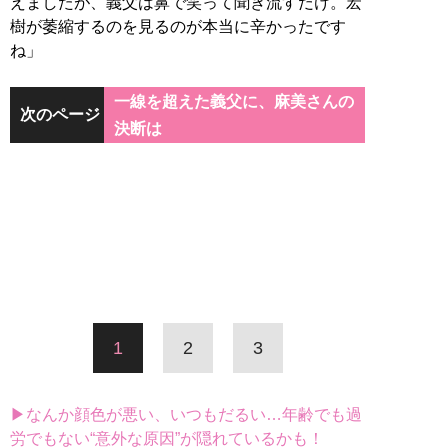
えましたが、義父は鼻で笑って聞き流すだけ。宏
樹が萎縮するのを見るのが本当に辛かったです
ね」
一線を超えた義父に、麻美さんの
次のページ
決断は
1
2
3
▶なんか顔色が悪い、いつもだるい…年齢でも過
労でもない“意外な原因”が隠れているかも！