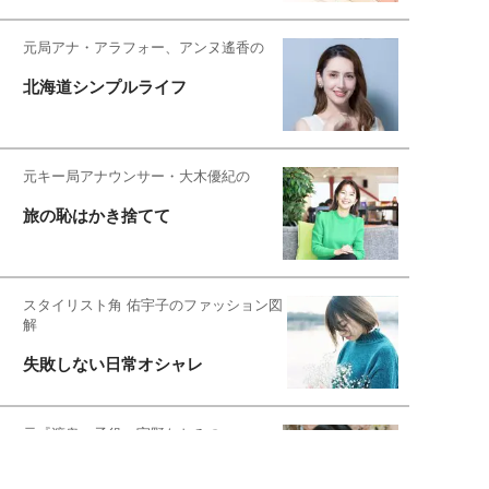
元局アナ・アラフォー、アンヌ遙香の
北海道シンプルライフ
元キー局アナウンサー・大木優紀の
旅の恥はかき捨てて
スタイリスト角 佑宇子のファッション図
解
失敗しない日常オシャレ
元『渡鬼』子役・宇野なおみの
話そ、お茶しよっ元気出そ