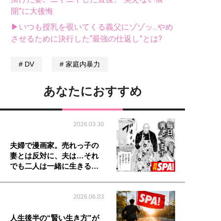
開”に大後悔
▶いつも授乳を覗いてくる義父にゾゾッ...やめ
させるために決行した“最強の仕返し”とは?
DV
家庭内暴力
あなたにおすすめ
2026.03.30
夫婦で漫画家。売れっ子の
妻とは反対に、夫は…それ
でも二人は一緒に生きる…
2026.06.03
人生後半の“賢い生き方”が