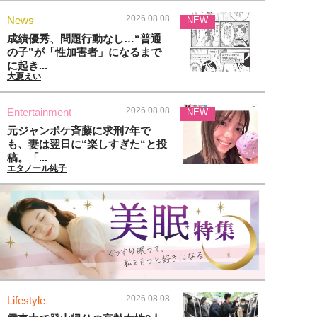
2026.08.08
News
NEW
成績優秀、問題行動なし…“普通
の子”が「性加害者」になるまで
に起き...
大夏えい
2026.08.08
Entertainment
NEW
元ジャンポケ斉藤に求刑7年で
も、妻は翌日に“楽しすぎた“と投
稿。「...
エタノール純子
2026.08.08
Lifestyle