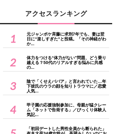
アクセスランキング
元ジャンポケ斉藤に求刑7年でも、妻は翌
1
日に“楽しすぎた“と投稿。「その神経がわ
か...
体力をつける“体力がない”問題、どう乗り
2
越える？50代のリアルすぎる悩みに共感
の...
陰で「くせえババア」と言われていた…年
3
下彼氏のウラの顔を知りトラウマに／恋愛
人気...
甲子園の応援強制参加に、母親が猛クレー
4
ム「ネットで告発する」／びっくり体験人
気記...
「初回デートした男性全員から断られた」
5
有名大卒34歳女性が、高望みしないのにお