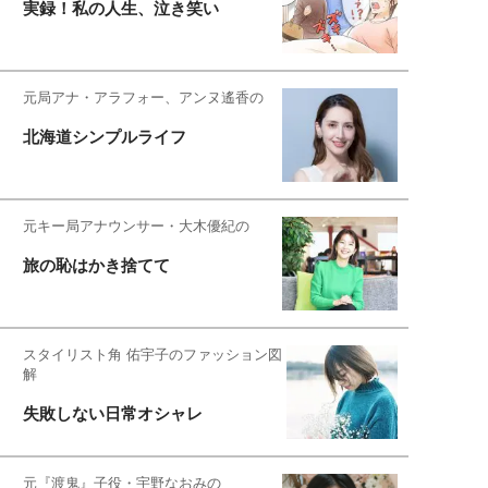
実録！私の人生、泣き笑い
元局アナ・アラフォー、アンヌ遙香の
北海道シンプルライフ
元キー局アナウンサー・大木優紀の
旅の恥はかき捨てて
スタイリスト角 佑宇子のファッション図
解
失敗しない日常オシャレ
元『渡鬼』子役・宇野なおみの