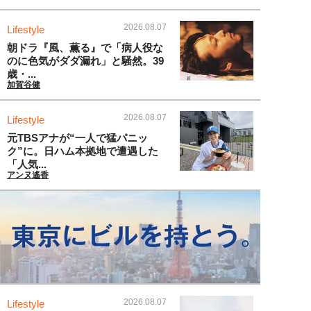
2026.08.07
Lifestyle
朝ドラ『風、薫る』で「病人役な
のに色気がダダ漏れ」と騒然。39
歳・...
加賀谷健
2026.08.07
Lifestyle
元TBSアナが“一人で猛パニッ
ク”に。日ハム本拠地で遭遇した
「人気...
アンヌ遙香
2026.08.07
Lifestyle