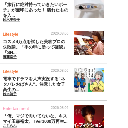
「旅行に絶対持っていきたいポー
チ」が無印にあった！ 濡れたもの
を入...
鈴木美奈子
2026.08.06
Lifestyle
コスメ4万点を試した美容プロの
失敗談。「手の甲に塗って確認」
「SN...
遠藤幸子
2026.08.06
Lifestyle
電車でドラマを大声実況する“ネ
タバレおばさん”。注意した女子
高生の...
鈴木詩子
2026.08.06
Entertainment
「俺、マジで向いてないな」キス
マイ玉森裕太、TVer1000万再生...
こじらぶ