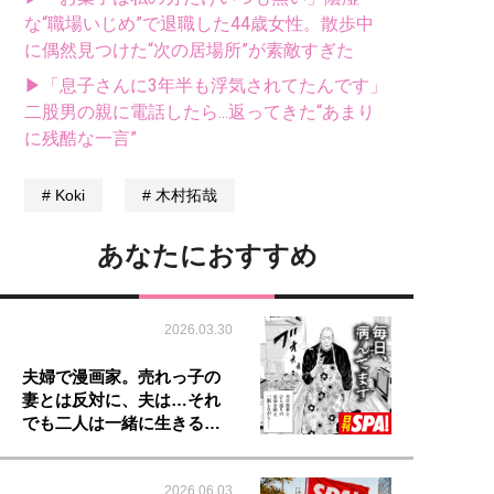
な“職場いじめ”で退職した44歳女性。散歩中
に偶然見つけた“次の居場所”が素敵すぎた
▶「息子さんに3年半も浮気されてたんです」
二股男の親に電話したら...返ってきた“あまり
に残酷な一言”
Koki
木村拓哉
あなたにおすすめ
2026.03.30
夫婦で漫画家。売れっ子の
妻とは反対に、夫は…それ
でも二人は一緒に生きる…
2026.06.03