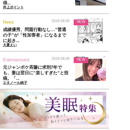
得...
井上ポイント
2026.08.08
News
NEW
成績優秀、問題行動なし…“普通
の子”が「性加害者」になるまで
に起き...
大夏えい
2026.08.08
Entertainment
NEW
元ジャンポケ斉藤に求刑7年で
も、妻は翌日に“楽しすぎた“と投
稿。「...
エタノール純子