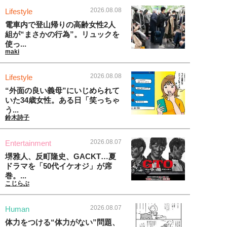
2026.08.08
Lifestyle
電車内で登山帰りの高齢女性2人
組が“まさかの行為”。リュックを
使っ...
maki
2026.08.08
Lifestyle
“外面の良い義母”にいじめられて
いた34歳女性。ある日「笑っちゃ
う...
鈴木詩子
2026.08.07
Entertainment
堺雅人、反町隆史、GACKT…夏
ドラマを「50代イケオジ」が席
巻。...
こじらぶ
2026.08.07
Human
体力をつける“体力がない”問題、