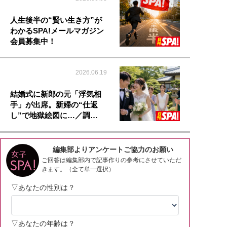
人生後半の“賢い生き方”が
わかるSPA!メールマガジン
会員募集中！
2026.06.19
結婚式に新郎の元「浮気相
手」が出席。新婦の“仕返
し”で地獄絵図に…／調…