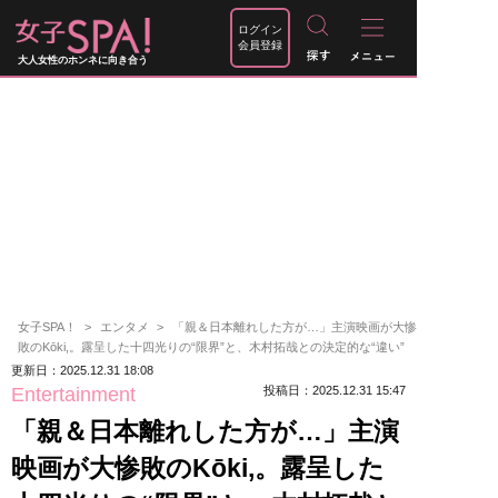
ログイン
会員登録
大人女性のホンネに向き合う
女子SPA！
エンタメ
「親＆日本離れした方が…」主演映画が大惨
敗のKōki,。露呈した十四光りの“限界”と、木村拓哉との決定的な“違い”
更新日：2025.12.31 18:08
Entertainment
投稿日：2025.12.31 15:47
「親＆日本離れした方が…」主演
映画が大惨敗のKōki,。露呈した