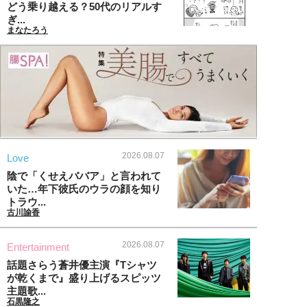
どう乗り越える？50代のリアルす
ぎ...
まなたろう
2026.08.07
Love
陰で「くせえババア」と言われて
いた…年下彼氏のウラの顔を知り
トラウ...
古川諭香
2026.08.07
Entertainment
話題さらう蒼井優主演『Tシャツ
が乾くまで』盛り上げるスピッツ
主題歌...
石黒隆之