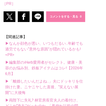
［PR］
コメントをする・見る
【関連記事】
▶なんか顔色が悪い、いつもだるい...年齢でも
過労でもない“意外な原因”が隠れているかも!
<PR>
▶編集部のiHerb愛用者がセレクト。健康・美
容のお悩み別、鉄板アイテムはコレ!【2026年
6月】
▶「離婚したいんだよね...」夫にドッキリを仕
掛けた妻。ニヤニヤした直後、“笑えない展
開”に大後悔
▶両陛下に失礼? 林官房長官夫人の着付け、
どこが“失礼”だったのか...「着崩れ以前の問