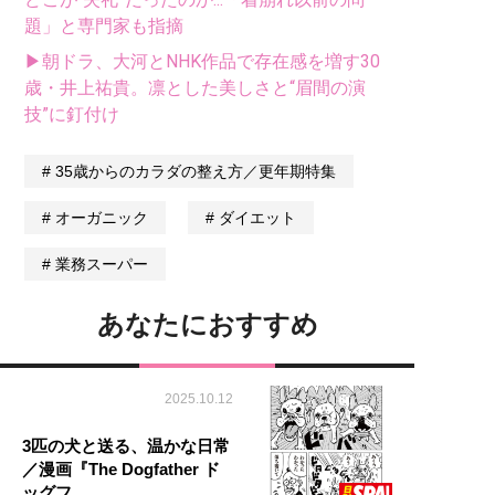
題」と専門家も指摘
▶朝ドラ、大河とNHK作品で存在感を増す30
歳・井上祐貴。凛とした美しさと“眉間の演
技”に釘付け
35歳からのカラダの整え方／更年期特集
オーガニック
ダイエット
業務スーパー
あなたにおすすめ
2025.10.12
3匹の犬と送る、温かな日常
／漫画『The Dogfather ド
ッグフ…