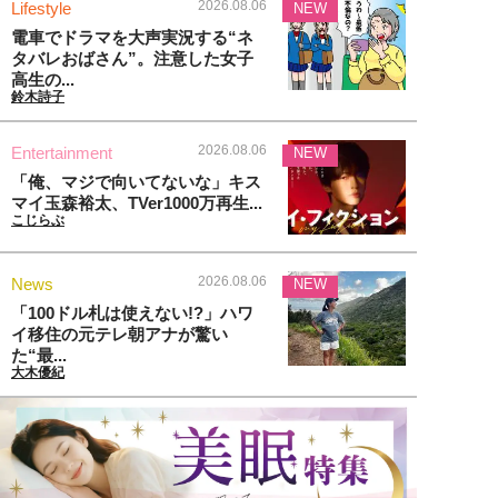
2026.08.06
Lifestyle
NEW
電車でドラマを大声実況する“ネ
タバレおばさん”。注意した女子
高生の...
鈴木詩子
2026.08.06
Entertainment
NEW
「俺、マジで向いてないな」キス
マイ玉森裕太、TVer1000万再生...
こじらぶ
2026.08.06
News
NEW
「100ドル札は使えない!?」ハワ
イ移住の元テレ朝アナが驚い
た“最...
大木優紀