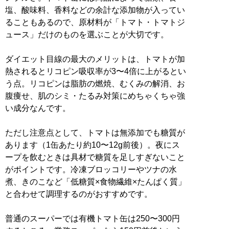
塩、酸味料、香料などの余計な添加物が入ってい
ることもあるので、原材料が「トマト・トマトジ
ュース」だけのものを選ぶことが大切です。
ダイエット目線の最大のメリットは、トマトが加
熱されるとリコピン吸収率が3〜4倍に上がるとい
う点。リコピンは脂肪の燃焼、むくみの解消、お
腹痩せ、肌のシミ・たるみ対策にめちゃくちゃ強
い成分なんです。
ただし注意点として、トマトは無添加でも糖質が
あります（1缶あたり約10〜12g前後）。夜にス
ープを飲むときは具材で糖質を足しすぎないこと
がポイントです。冷凍ブロッコリーやツナの水
煮、きのこなど「低糖質×食物繊維×たんぱく質」
と合わせて調理するのがおすすめです。
普通のスーパーでは有機トマト缶は250〜300円