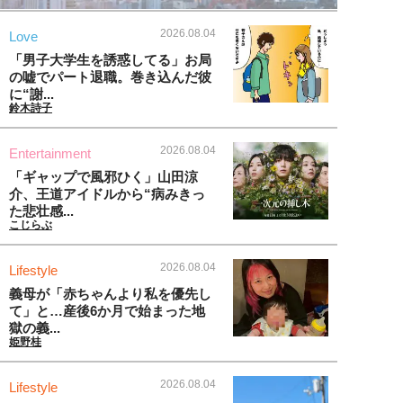
2026.08.04
Love
「男子大学生を誘惑してる」お局
の嘘でパート退職。巻き込んだ彼
に“謝...
鈴木詩子
2026.08.04
Entertainment
「ギャップで風邪ひく」山田涼
介、王道アイドルから“病みきっ
た悲壮感...
こじらぶ
2026.08.04
Lifestyle
義母が「赤ちゃんより私を優先し
て」と…産後6か月で始まった地
獄の義...
姫野桂
2026.08.04
Lifestyle