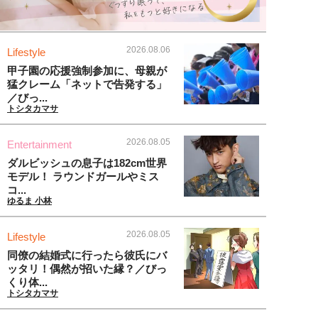
2026.08.06
Lifestyle
甲子園の応援強制参加に、母親が
猛クレーム「ネットで告発する」
／びっ...
トシタカマサ
2026.08.05
Entertainment
ダルビッシュの息子は182cm世界
モデル！ ラウンドガールやミス
コ...
ゆるま 小林
2026.08.05
Lifestyle
同僚の結婚式に行ったら彼氏にバ
ッタリ！偶然が招いた縁？／びっ
くり体...
トシタカマサ