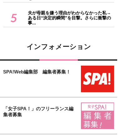
夫が母親を嫌う理由がわからなかった私→
5
ある日“決定的瞬間”を目撃。さらに衝撃の
事...
インフォメーション
SPA!Web編集部 編集者募集！
「女子SPA！」のフリーランス編
集者募集