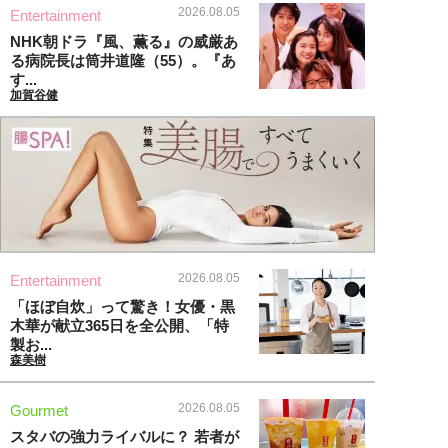
2026.08.05
Entertainment
NHK朝ドラ『風、薫る』の威厳あ
る病院長は筒井道隆（55）。『あ
す...
加賀谷健
2026.08.05
Entertainment
「ほぼ自炊」って驚き！女優・黒
木華が献立365日を全公開、「特
製お...
森美樹
2026.08.05
Gourmet
スタバの強力ライバルに？ 若者が