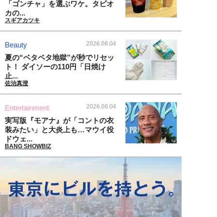
「ゴンチャ」を選ぶワケ。タピオ
カの...
スギアカツキ
2026.08.04
Beauty
夏の“ベタベタ地獄”が秒でリセッ
ト！ ダイソーの110円「日焼け
止...
佐治真澄
2026.08.04
Entertainment
実写版『モアナ』が「コントの衣
装みたい」と大炎上も…マウイ役
ドウェ...
BANG SHOWBIZ