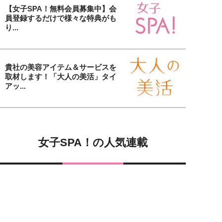
【女子SPA！無料会員募集中】会
員登録するだけで様々な特典がも
り...
貴社の美容アイテム＆サービスを
取材します！「大人の美活」タイ
アッ...
女子SPA！の人気連載
女子SPA!が贈る実話エピソード集
実録！私の人生、泣き笑い