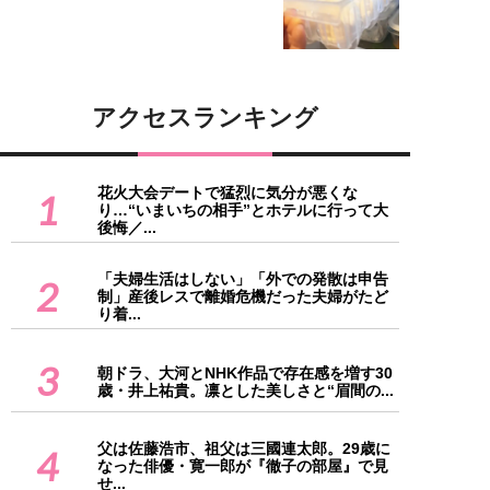
アクセスランキング
花火大会デートで猛烈に気分が悪くな
1
り…“いまいちの相手”とホテルに行って大
後悔／...
「夫婦生活はしない」「外での発散は申告
2
制」産後レスで離婚危機だった夫婦がたど
り着...
3
朝ドラ、大河とNHK作品で存在感を増す30
歳・井上祐貴。凛とした美しさと“眉間の...
父は佐藤浩市、祖父は三國連太郎。29歳に
4
なった俳優・寛一郎が『徹子の部屋』で見
せ...