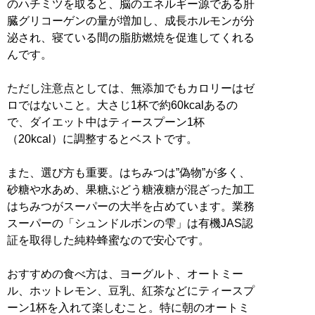
のハチミツを取ると、脳のエネルギー源である肝
臓グリコーゲンの量が増加し、成長ホルモンが分
泌され、寝ている間の脂肪燃焼を促進してくれる
んです。
ただし注意点としては、無添加でもカロリーはゼ
ロではないこと。大さじ1杯で約60kcalあるの
で、ダイエット中はティースプーン1杯
（20kcal）に調整するとベストです。
また、選び方も重要。はちみつは”偽物”が多く、
砂糖や水あめ、果糖ぶどう糖液糖が混ざった加工
はちみつがスーパーの大半を占めています。業務
スーパーの「シュンドルボンの雫」は有機JAS認
証を取得した純粋蜂蜜なので安心です。
おすすめの食べ方は、ヨーグルト、オートミー
ル、ホットレモン、豆乳、紅茶などにティースプ
ーン1杯を入れて楽しむこと。特に朝のオートミ