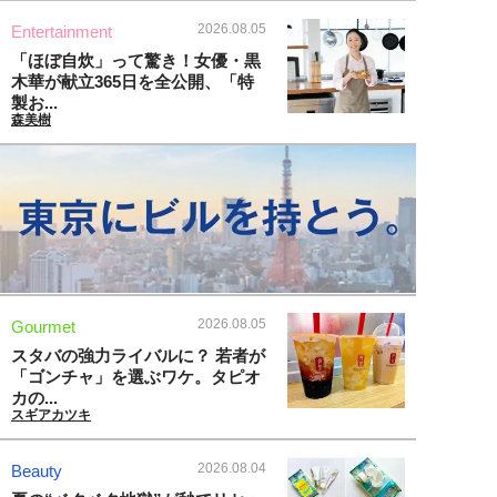
2026.08.05
Entertainment
「ほぼ自炊」って驚き！女優・黒
木華が献立365日を全公開、「特
製お...
森美樹
2026.08.05
Gourmet
スタバの強力ライバルに？ 若者が
「ゴンチャ」を選ぶワケ。タピオ
カの...
スギアカツキ
2026.08.04
Beauty