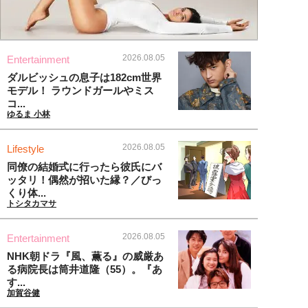
2026.08.05
Entertainment
ダルビッシュの息子は182cm世界
モデル！ ラウンドガールやミス
コ...
ゆるま 小林
2026.08.05
Lifestyle
同僚の結婚式に行ったら彼氏にバ
ッタリ！偶然が招いた縁？／びっ
くり体...
トシタカマサ
2026.08.05
Entertainment
NHK朝ドラ『風、薫る』の威厳あ
る病院長は筒井道隆（55）。『あ
す...
加賀谷健