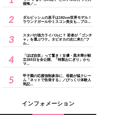
後悔／...
2
ダルビッシュの息子は182cm世界モデル！
ラウンドガールやミスコン美女も…プロ...
スタバの強力ライバルに？ 若者が「ゴンチ
3
ャ」を選ぶワケ。タピオカの次に来た“フ
ル...
「ほぼ自炊」って驚き！女優・黒木華が献
4
立365日を全公開、「特製おにぎり」から
マ...
甲子園の応援強制参加に、母親が猛クレー
5
ム「ネットで告発する」／びっくり体験人
気記...
インフォメーション