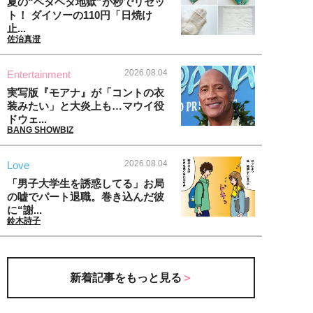
夏の“ベタベタ地獄”が秒でリセッ
ト！ ダイソーの110円「日焼け
止...
佐治真澄
2026.08.04
Entertainment
実写版『モアナ』が「コントの衣
装みたい」と大炎上も…マウイ役
ドウェ...
BANG SHOWBIZ
2026.08.04
Love
「男子大学生を誘惑してる」お局
の嘘でパート退職。巻き込んだ彼
に“謝...
鈴木詩子
新着記事をもっと見る