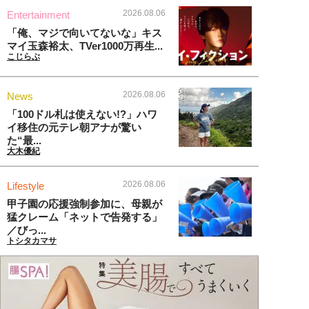
2026.08.06
Entertainment
「俺、マジで向いてないな」キス
マイ玉森裕太、TVer1000万再生...
こじらぶ
2026.08.06
News
「100ドル札は使えない!?」ハワ
イ移住の元テレ朝アナが驚い
た“最...
大木優紀
2026.08.06
Lifestyle
甲子園の応援強制参加に、母親が
猛クレーム「ネットで告発する」
／びっ...
トシタカマサ