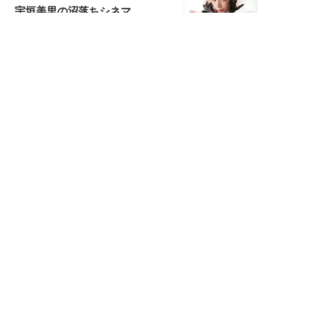
宇垣美里の沼落ちシネマ
松本穂香が映画愛を語ります
銀幕ロンリーガール
猫バカライターがおくる
今日のにゃんこタイム
映画コラムニスト・加賀谷健
私的イケメン俳優を求めて