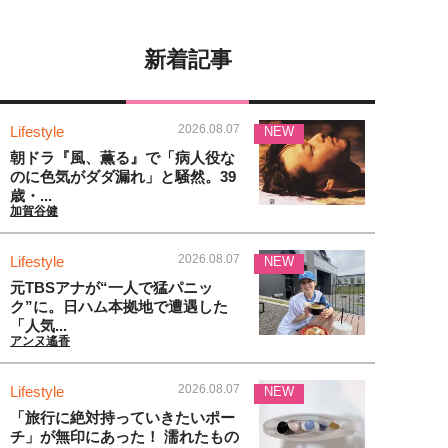
新着記事
2026.08.07
Lifestyle
NEW
朝ドラ『風、薫る』で「病人役な
のに色気がダダ漏れ」と騒然。39
歳・...
加賀谷健
2026.08.07
Lifestyle
NEW
元TBSアナが“一人で猛パニッ
ク”に。日ハム本拠地で遭遇した
「人気...
アンヌ遙香
2026.08.07
Lifestyle
NEW
「旅行に絶対持っていきたいポー
チ」が無印にあった！ 濡れたもの