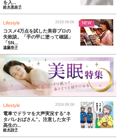
を入...
鈴木美奈子
2026.08.06
Lifestyle
NEW
コスメ4万点を試した美容プロの
失敗談。「手の甲に塗って確認」
「SN...
遠藤幸子
2026.08.06
Lifestyle
電車でドラマを大声実況する“ネ
タバレおばさん”。注意した女子
高生の...
鈴木詩子