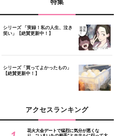
特集
シリーズ 「実録！私の人生、泣き
笑い」【絶賛更新中！】
シリーズ「買ってよかったもの」
【絶賛更新中！】
アクセスランキング
花火大会デートで猛烈に気分が悪くな
1
り…“いまいちの相手”とホテルに行って大