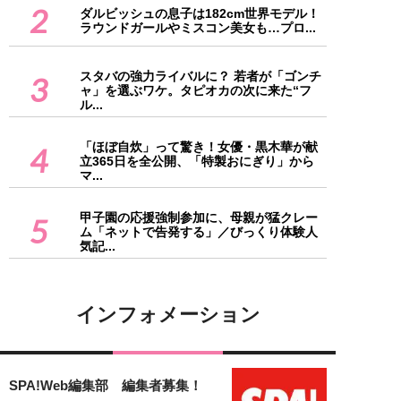
2
ダルビッシュの息子は182cm世界モデル！
ラウンドガールやミスコン美女も…プロ...
スタバの強力ライバルに？ 若者が「ゴンチ
3
ャ」を選ぶワケ。タピオカの次に来た“フ
ル...
「ほぼ自炊」って驚き！女優・黒木華が献
4
立365日を全公開、「特製おにぎり」から
マ...
甲子園の応援強制参加に、母親が猛クレー
5
ム「ネットで告発する」／びっくり体験人
気記...
インフォメーション
SPA!Web編集部 編集者募集！