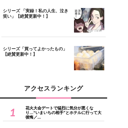
シリーズ 「実録！私の人生、泣き
笑い」【絶賛更新中！】
シリーズ「買ってよかったもの」
【絶賛更新中！】
アクセスランキング
花火大会デートで猛烈に気分が悪くな
1
り…“いまいちの相手”とホテルに行って大
後悔／...