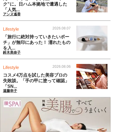
ク”に。日ハム本拠地で遭遇した
「人気...
アンヌ遙香
2026.08.07
Lifestyle
「旅行に絶対持っていきたいポー
チ」が無印にあった！ 濡れたもの
を入...
鈴木美奈子
2026.08.06
Lifestyle
コスメ4万点を試した美容プロの
失敗談。「手の甲に塗って確認」
「SN...
遠藤幸子