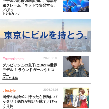
甲子園の応援強制参加に、母親が
猛クレーム「ネットで告発する」
／びっ...
トシタカマサ
2026.08.05
Entertainment
ダルビッシュの息子は182cm世界
モデル！ ラウンドガールやミス
コ...
ゆるま 小林
2026.08.05
Lifestyle
同僚の結婚式に行ったら彼氏にバ
ッタリ！偶然が招いた縁？／びっ
くり体...