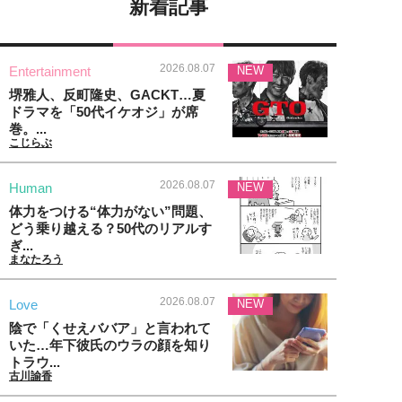
新着記事
2026.08.07
Entertainment
NEW
堺雅人、反町隆史、GACKT…夏
ドラマを「50代イケオジ」が席
巻。...
こじらぶ
2026.08.07
Human
NEW
体力をつける“体力がない”問題、
どう乗り越える？50代のリアルす
ぎ...
まなたろう
2026.08.07
Love
NEW
陰で「くせえババア」と言われて
いた…年下彼氏のウラの顔を知り
トラウ...
古川諭香