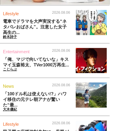
2026.08.06
Lifestyle
電車でドラマを大声実況する“ネ
タバレおばさん”。注意した女子
高生の...
鈴木詩子
2026.08.06
Entertainment
「俺、マジで向いてないな」キス
マイ玉森裕太、TVer1000万再生...
こじらぶ
2026.08.06
News
「100ドル札は使えない!?」ハワ
イ移住の元テレ朝アナが驚い
た“最...
大木優紀
2026.08.06
Lifestyle