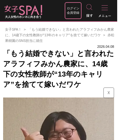
ログイン
会員登録
大人女性のホンネに向き合う
女子SPA！
「もう結婚できない」と言われたアラフィフみかん農家
に、14歳下の女性教師が“13年のキャリア”を捨てて嫁いだワケ
赤松
果樹園のSNS担当に就任
2026.04.08
「もう結婚できない」と言われた
アラフィフみかん農家に、14歳
下の女性教師が“13年のキャリ
ア”を捨てて嫁いだワケ
☓