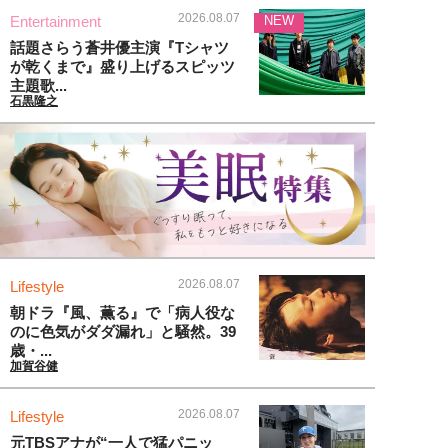
2026.08.07
Entertainment
NEW
話題さらう蒼井優主演『Tシャツ
が乾くまで』盛り上げるスピッツ
主題歌...
石黒隆之
2026.08.07
Lifestyle
朝ドラ『風、薫る』で「病人役な
のに色気がダダ漏れ」と騒然。39
歳・...
加賀谷健
2026.08.07
Lifestyle
元TBSアナが“一人で猛パニッ