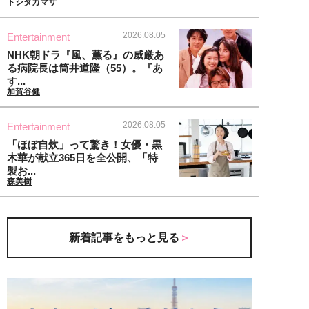
トシタカマサ
2026.08.05
Entertainment
NHK朝ドラ『風、薫る』の威厳あ
る病院長は筒井道隆（55）。『あ
す...
加賀谷健
2026.08.05
Entertainment
「ほぼ自炊」って驚き！女優・黒
木華が献立365日を全公開、「特
製お...
森美樹
新着記事をもっと見る