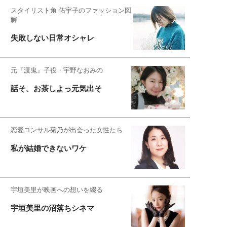
スタイリスト角 佑宇子のファッション図
解
失敗しない日常オシャレ
元『渡鬼』子役・宇野なおみの
話そ、お茶しよっ元気出そ
恋愛コンサル菊乃が出会った女性たち
私が結婚できないワケ
宇垣美里が映画への想いを綴る
宇垣美里の沼落ちシネマ