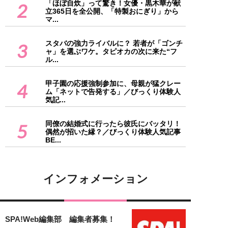
「ほぼ自炊」って驚き！女優・黒木華が献
2
立365日を全公開、「特製おにぎり」から
マ...
スタバの強力ライバルに？ 若者が「ゴンチ
3
ャ」を選ぶワケ。タピオカの次に来た“フ
ル...
甲子園の応援強制参加に、母親が猛クレー
4
ム「ネットで告発する」／びっくり体験人
気記...
同僚の結婚式に行ったら彼氏にバッタリ！
5
偶然が招いた縁？／びっくり体験人気記事
BE...
インフォメーション
SPA!Web編集部 編集者募集！