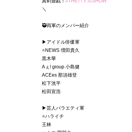
真剣遊戯！
#THEバトルSHOW
＼
🥷両軍のメンバー紹介
▶︎アイドル俳優軍
⭐️NEWS 増田貴久
黒木華
Aぇ! group 小島健
ACEes 那須雄登
松下洸平
松田宣浩
▶︎芸人バラエティ軍
⭐️ハライチ
王林