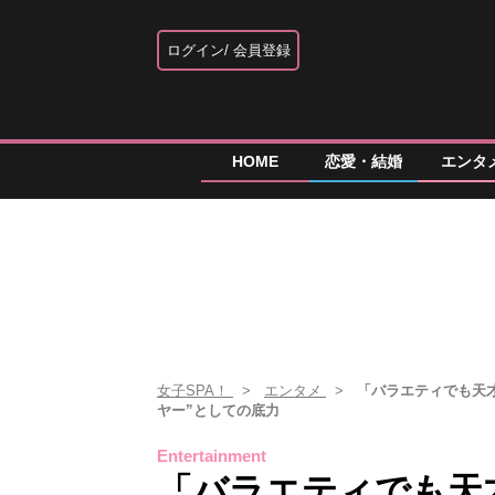
ログイン
会員登録
HOME
恋愛・結婚
エンタ
女子SPA！
エンタメ
「バラエティでも天
ヤー”としての底力
Entertainment
「バラエティでも天