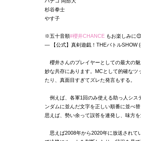
ハナコ 岡部大
杉谷拳士
やす子
※五十音順
#櫻井CHANCE
もお楽しみに
— 【公式】真剣遊戯！THEバトルSHOW (@bat
櫻井さんのプレイヤーとしての最大の魅
妙な共存にあります。MCとして的確なツ
たり、真面目すぎてズレた発言もする。
例えば、各軍1回のみ使える助っ人シス
ンダムに並んだ文字を正しい順番に並べ替
思えば、勢い余って誤答を連発し、味方を
思えば2008年から2020年に放送され