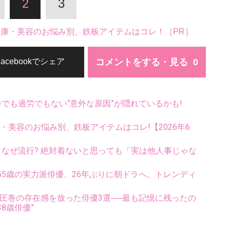
2
3
。健康・美容のお悩み別、鉄板アイテムはコレ！［PR］
コメントをする・見る
Facebookでシェア
齢でも過労でもない“意外な原因”が隠れているかも!
康・美容のお悩み別、鉄板アイテムはコレ!【2026年6
ス、なぜ流行? 絶対着ないと思っても「実は他人事じゃな
5歳の実力派俳優、26年ぶりに朝ドラへ。トレンディ
圧巻の存在感を放った俳優3選──最も記憶に残ったの
8歳俳優”