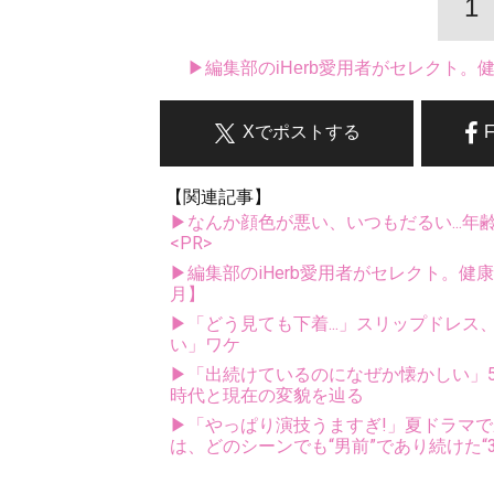
1
▶編集部のiHerb愛用者がセレクト
Xでポストする
【関連記事】
▶なんか顔色が悪い、いつもだるい...年
<PR>
▶編集部のiHerb愛用者がセレクト。健
月】
▶「どう見ても下着...」スリップドレ
い」ワケ
▶「出続けているのになぜか懐かしい」5
時代と現在の変貌を辿る
▶「やっぱり演技うますぎ!」夏ドラマで
は、どのシーンでも“男前”であり続けた“3