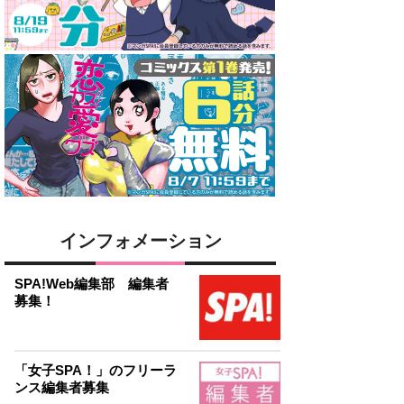
インフォメーション
SPA!Web編集部 編集者
募集！
「女子SPA！」のフリーラ
ンス編集者募集