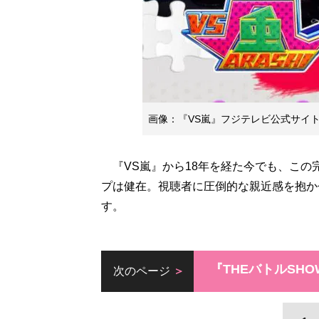
画像：『VS嵐』フジテレビ公式サイ
『VS嵐』から18年を経た今でも、この
プは健在。視聴者に圧倒的な親近感を抱か
す。
『THEバトルSH
次のページ