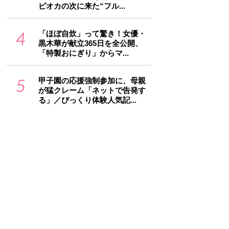
ピオカの次に来た“フル...
4
「ほぼ自炊」って驚き！女優・
黒木華が献立365日を全公開、
「特製おにぎり」からマ...
5
甲子園の応援強制参加に、母親
が猛クレーム「ネットで告発す
る」／びっくり体験人気記...